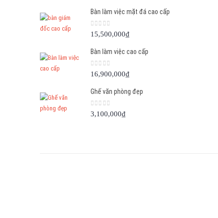
Bàn làm việc mặt đá cao cấp
0
out of 5
15,500,000
₫
Bàn làm việc cao cấp
0
out of 5
16,900,000
₫
Ghế văn phòng đẹp
0
out of 5
3,100,000
₫