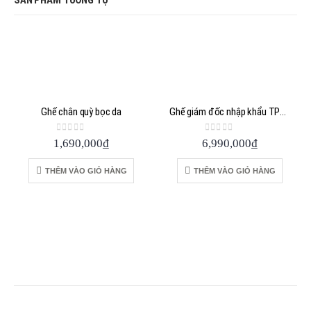
Ghế chân quỳ bọc da
Ghế giám đốc nhập khẩu TPHCM
0
out of 5
0
out of 5
1,690,000
₫
6,990,000
₫
THÊM VÀO GIỎ HÀNG
THÊM VÀO GIỎ HÀNG