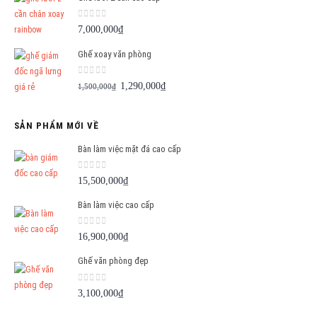
0
out of 5
7,000,000
₫
Ghế xoay văn phòng
0
out of 5
Giá
Giá
1,290,000
₫
1,500,000
₫
gốc
hiện
là:
tại
SẢN PHẨM MỚI VỀ
1,500,000₫.
là:
1,290,000₫.
Bàn làm việc mặt đá cao cấp
0
out of 5
15,500,000
₫
Bàn làm việc cao cấp
0
out of 5
16,900,000
₫
Ghế văn phòng đẹp
0
out of 5
3,100,000
₫