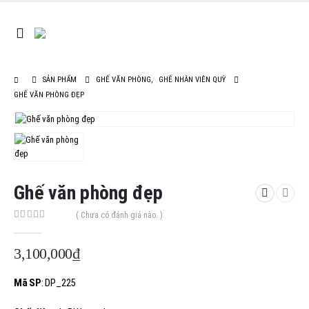
SẢN PHẨM
GHẾ VĂN PHÒNG
,
GHẾ NHÂN VIÊN QUỲ
GHẾ VĂN PHÒNG ĐẸP
Ghế văn phòng đẹp
( Chưa có đánh giá nào. )
0
out of 5
3,100,000
₫
Mã SP
: DP_225