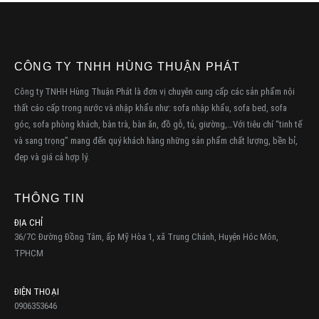
CÔNG TY TNHH HÙNG THUẬN PHÁT
Công ty TNHH Hùng Thuận Phát là đơn vị chuyên cung cấp các sản phẩm nội
thất cáo cấp trong nước và nhập khẩu như: sofa nhập khẩu, sofa bed, sofa
góc, sofa phòng khách, bàn trà, bàn ăn, đồ gỗ, tủ, giường,…Với tiêu chí “tinh tế
và sang trọng” mang đến quý khách hàng những sản phẩm chất lượng, bền bỉ,
đẹp và giá cả hợp lý.
THÔNG TIN
ĐỊA CHỈ
36/7C Đường Đồng Tâm, ấp Mỹ Hòa 1, xã Trung Chánh, Huyện Hóc Môn,
TPHCM
ĐIỆN THOẠI
0906353646