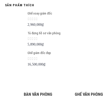
SẢN PHẨM THÍCH
Ghế xoay giám đốc
0
out of 5
2,960,000
₫
Tủ đựng hồ sơ văn phòng
0
out of 5
5,890,000
₫
Ghế giám đốc đẹp
0
out of 5
16,500,000
₫
BÀN VĂN PHÒNG
GHẾ VĂN PHÒNG