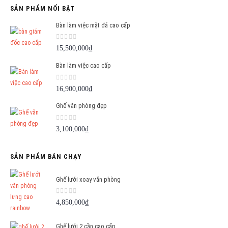
SẢN PHẨM NỔI BẬT
Bàn làm việc mặt đá cao cấp
0
out of 5
15,500,000
₫
Bàn làm việc cao cấp
0
out of 5
16,900,000
₫
Ghế văn phòng đẹp
0
out of 5
3,100,000
₫
SẢN PHẨM BÁN CHẠY
Ghế lưới xoay văn phòng
0
out of 5
4,850,000
₫
Ghế lưới 2 cần cao cấp