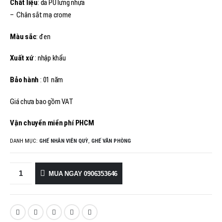
Chất liệu
: da PU lưng nhựa
– Chân sắt mạ crome
Màu sắc
: đen
Xuất xứ
: nhập khẩu
Bảo hành
: 01 năm
Giá chưa bao gồm VAT
Vận chuyển miển phí PHCM
DANH MỤC:
GHẾ NHÂN VIÊN QUỲ
,
GHẾ VĂN PHÒNG
MUA NGAY 0906353646