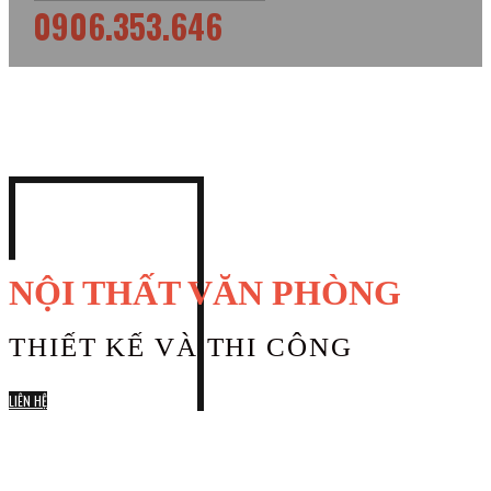
0906.353.646
NỘI THẤT VĂN PHÒNG
THIẾT KẾ VÀ THI CÔNG
LIÊN HỆ