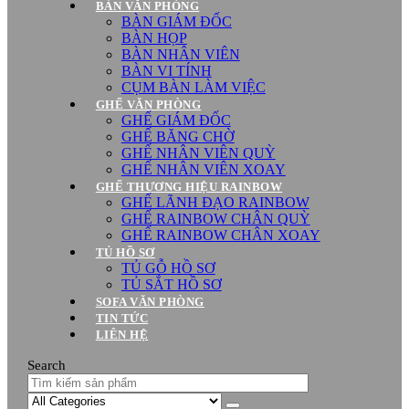
BÀN VĂN PHÒNG
BÀN GIÁM ĐỐC
BÀN HỌP
BÀN NHÂN VIÊN
BÀN VI TÍNH
CỤM BÀN LÀM VIỆC
GHẾ VĂN PHÒNG
GHẾ GIÁM ĐỐC
GHẾ BĂNG CHỜ
GHẾ NHÂN VIÊN QUỲ
GHẾ NHÂN VIÊN XOAY
GHẾ THƯƠNG HIỆU RAINBOW
GHẾ LÃNH ĐẠO RAINBOW
GHẾ RAINBOW CHÂN QUỲ
GHẾ RAINBOW CHÂN XOAY
TỦ HỒ SƠ
TỦ GỖ HỒ SƠ
TỦ SẮT HỒ SƠ
SOFA VĂN PHÒNG
TIN TỨC
LIÊN HỆ
Search