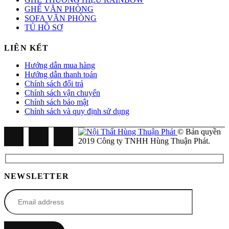
GHẾ VĂN PHÒNG
SOFA VĂN PHÒNG
TỦ HỒ SƠ
LIÊN KẾT
Hướng dẫn mua hàng
Hướng dẫn thanh toán
Chính sách đổi trả
Chính sách vận chuyển
Chính sách bảo mật
Chính sách và quy định sử dụng
© Bản quyền
2019 Công ty TNHH Hùng Thuận Phát.
NEWSLETTER