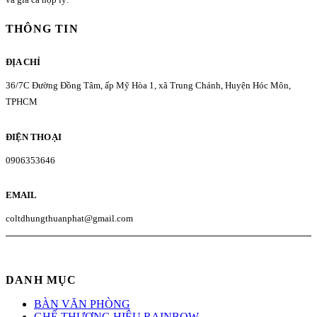
THÔNG TIN
ĐỊA CHỈ
36/7C Đường Đồng Tâm, ấp Mỹ Hòa 1, xã Trung Chánh, Huyện Hóc Môn,
TPHCM
ĐIỆN THOẠI
0906353646
EMAIL
coltdhungthuanphat@gmail.com
DANH MỤC
BÀN VĂN PHÒNG
GHẾ THƯƠNG HIỆU RAINBOW