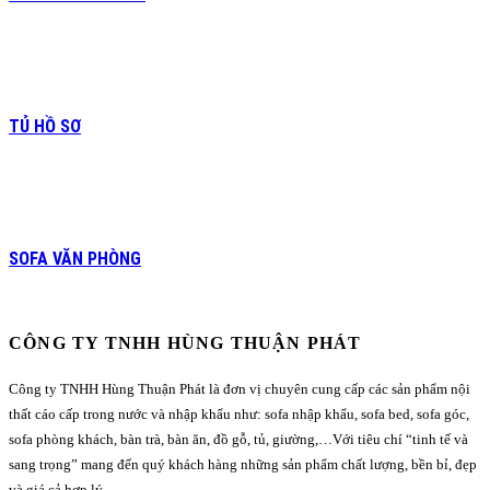
TỦ HỒ SƠ
SOFA VĂN PHÒNG
CÔNG TY TNHH HÙNG THUẬN PHÁT
Công ty TNHH Hùng Thuận Phát là đơn vị chuyên cung cấp các sản phẩm nội
thất cáo cấp trong nước và nhập khẩu như: sofa nhập khẩu, sofa bed, sofa góc,
sofa phòng khách, bàn trà, bàn ăn, đồ gỗ, tủ, giường,…Với tiêu chí “tinh tế và
sang trọng” mang đến quý khách hàng những sản phẩm chất lượng, bền bỉ, đẹp
và giá cả hợp lý.