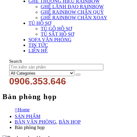
GHẾ THƯƠNG HIỆU RAINBOW
GHẾ LÃNH ĐẠO RAINBOW
GHẾ RAINBOW CHÂN QUỲ
GHẾ RAINBOW CHÂN XOAY
TỦ HỒ SƠ
TỦ GỖ HỒ SƠ
TỦ SẮT HỒ SƠ
SOFA VĂN PHÒNG
TIN TỨC
LIÊN HỆ
Search
0906.353.646
Bàn phòng họp
Home
SẢN PHẨM
BÀN VĂN PHÒNG
,
BÀN HỌP
Bàn phòng họp