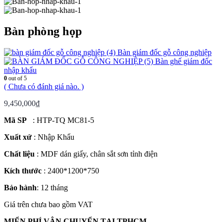
Bàn phòng họp
Bàn giám đốc gỗ công nghiệp
Bàn ghế giám đốc
nhập khẩu
0
out of 5
( Chưa có đánh giá nào. )
9,450,000
₫
Mã SP
: HTP-TQ MC81-5
Xuất xứ
: Nhập Khẩu
Chất liệu
: MDF dán giấy, chân sắt sơn tỉnh điện
Kích thước
: 2400*1200*750
Bảo hành
: 12 tháng
Giá trên chưa bao gồm VAT
MIỂN PHÍ VẬN CHUYỂN TẠI TPHCM