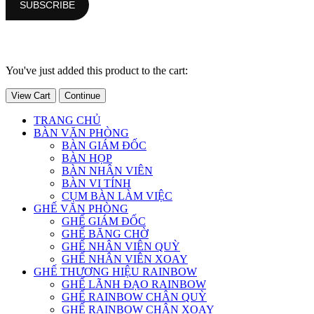
You've just added this product to the cart:
View Cart
Continue
TRANG CHỦ
BÀN VĂN PHÒNG
BÀN GIÁM ĐỐC
BÀN HỌP
BÀN NHÂN VIÊN
BÀN VI TÍNH
CỤM BÀN LÀM VIỆC
GHẾ VĂN PHÒNG
GHẾ GIÁM ĐỐC
GHẾ BĂNG CHỜ
GHẾ NHÂN VIÊN QUỲ
GHẾ NHÂN VIÊN XOAY
GHẾ THƯƠNG HIỆU RAINBOW
GHẾ LÃNH ĐẠO RAINBOW
GHẾ RAINBOW CHÂN QUỲ
GHẾ RAINBOW CHÂN XOAY