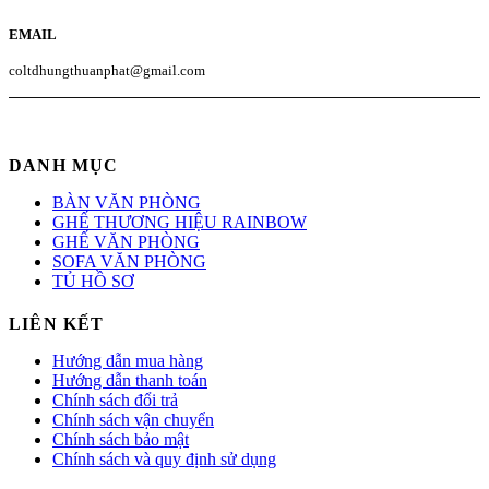
EMAIL
coltdhungthuanphat@gmail.com
DANH MỤC
BÀN VĂN PHÒNG
GHẾ THƯƠNG HIỆU RAINBOW
GHẾ VĂN PHÒNG
SOFA VĂN PHÒNG
TỦ HỒ SƠ
LIÊN KẾT
Hướng dẫn mua hàng
Hướng dẫn thanh toán
Chính sách đổi trả
Chính sách vận chuyển
Chính sách bảo mật
Chính sách và quy định sử dụng