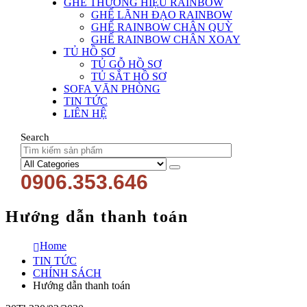
GHẾ THƯƠNG HIỆU RAINBOW
GHẾ LÃNH ĐẠO RAINBOW
GHẾ RAINBOW CHÂN QUỲ
GHẾ RAINBOW CHÂN XOAY
TỦ HỒ SƠ
TỦ GỖ HỒ SƠ
TỦ SẮT HỒ SƠ
SOFA VĂN PHÒNG
TIN TỨC
LIÊN HỆ
Search
0906.353.646
Hướng dẫn thanh toán
Home
TIN TỨC
CHÍNH SÁCH
Hướng dẫn thanh toán