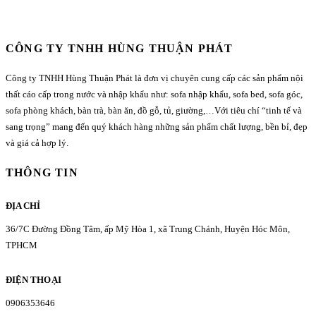
CÔNG TY TNHH HÙNG THUẬN PHÁT
Công ty TNHH Hùng Thuận Phát là đơn vị chuyên cung cấp các sản phẩm nội
thất cáo cấp trong nước và nhập khẩu như: sofa nhập khẩu, sofa bed, sofa góc,
sofa phòng khách, bàn trà, bàn ăn, đồ gỗ, tủ, giường,…Với tiêu chí “tinh tế và
sang trọng” mang đến quý khách hàng những sản phẩm chất lượng, bền bỉ, đẹp
và giá cả hợp lý.
THÔNG TIN
ĐỊA CHỈ
36/7C Đường Đồng Tâm, ấp Mỹ Hòa 1, xã Trung Chánh, Huyện Hóc Môn,
TPHCM
ĐIỆN THOẠI
0906353646