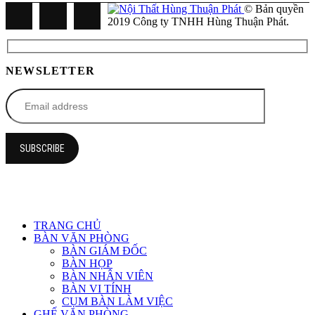
© Bản quyền
2019 Công ty TNHH Hùng Thuận Phát.
NEWSLETTER
TRANG CHỦ
BÀN VĂN PHÒNG
BÀN GIÁM ĐỐC
BÀN HỌP
BÀN NHÂN VIÊN
BÀN VI TÍNH
CỤM BÀN LÀM VIỆC
GHẾ VĂN PHÒNG