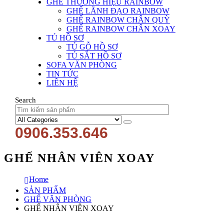
GHẾ THƯƠNG HIỆU RAINBOW
GHẾ LÃNH ĐẠO RAINBOW
GHẾ RAINBOW CHÂN QUỲ
GHẾ RAINBOW CHÂN XOAY
TỦ HỒ SƠ
TỦ GỖ HỒ SƠ
TỦ SẮT HỒ SƠ
SOFA VĂN PHÒNG
TIN TỨC
LIÊN HỆ
Search
0906.353.646
GHẾ NHÂN VIÊN XOAY
Home
SẢN PHẨM
GHẾ VĂN PHÒNG
GHẾ NHÂN VIÊN XOAY