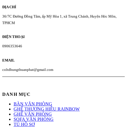
ĐỊA CHỈ
36/7C Đường Đồng Tâm, ấp Mỹ Hòa 1, xã Trung Chánh, Huyện Hóc Môn,
TPHCM
ĐIỆN THOẠI
0906353646
EMAIL
coltdhungthuanphat@gmail.com
DANH MỤC
BÀN VĂN PHÒNG
GHẾ THƯƠNG HIỆU RAINBOW
GHẾ VĂN PHÒNG
SOFA VĂN PHÒNG
TỦ HỒ SƠ