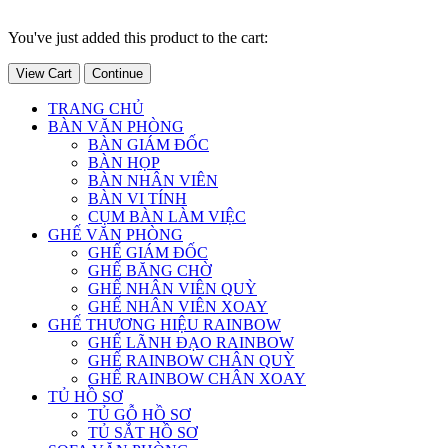
You've just added this product to the cart:
View Cart
Continue
TRANG CHỦ
BÀN VĂN PHÒNG
BÀN GIÁM ĐỐC
BÀN HỌP
BÀN NHÂN VIÊN
BÀN VI TÍNH
CỤM BÀN LÀM VIỆC
GHẾ VĂN PHÒNG
GHẾ GIÁM ĐỐC
GHẾ BĂNG CHỜ
GHẾ NHÂN VIÊN QUỲ
GHẾ NHÂN VIÊN XOAY
GHẾ THƯƠNG HIỆU RAINBOW
GHẾ LÃNH ĐẠO RAINBOW
GHẾ RAINBOW CHÂN QUỲ
GHẾ RAINBOW CHÂN XOAY
TỦ HỒ SƠ
TỦ GỖ HỒ SƠ
TỦ SẮT HỒ SƠ