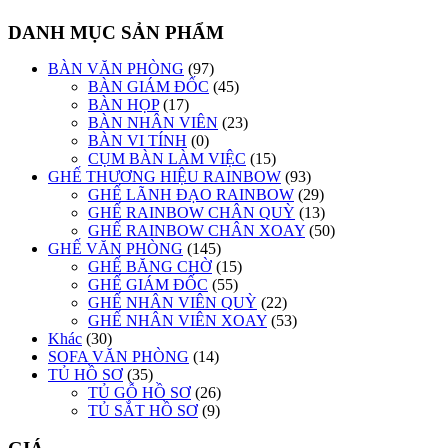
DANH MỤC SẢN PHẨM
BÀN VĂN PHÒNG
(97)
BÀN GIÁM ĐỐC
(45)
BÀN HỌP
(17)
BÀN NHÂN VIÊN
(23)
BÀN VI TÍNH
(0)
CỤM BÀN LÀM VIỆC
(15)
GHẾ THƯƠNG HIỆU RAINBOW
(93)
GHẾ LÃNH ĐẠO RAINBOW
(29)
GHẾ RAINBOW CHÂN QUỲ
(13)
GHẾ RAINBOW CHÂN XOAY
(50)
GHẾ VĂN PHÒNG
(145)
GHẾ BĂNG CHỜ
(15)
GHẾ GIÁM ĐỐC
(55)
GHẾ NHÂN VIÊN QUỲ
(22)
GHẾ NHÂN VIÊN XOAY
(53)
Khác
(30)
SOFA VĂN PHÒNG
(14)
TỦ HỒ SƠ
(35)
TỦ GỖ HỒ SƠ
(26)
TỦ SẮT HỒ SƠ
(9)