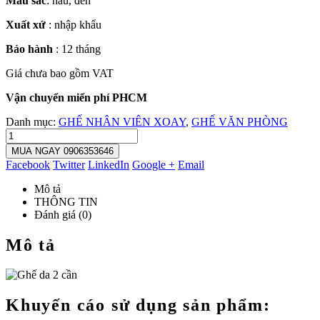
Màu sắc
: nâu, đen
Xuất xứ
: nhập khẩu
Bảo hành
: 12 tháng
Giá chưa bao gồm VAT
Vận chuyển miển phí PHCM
Danh mục:
GHẾ NHÂN VIÊN XOAY
,
GHẾ VĂN PHÒNG
MUA NGAY 0906353646
Facebook
Twitter
LinkedIn
Google +
Email
Mô tả
THÔNG TIN
Đánh giá (0)
Mô tả
Khuyến cáo sử dụng sản phẩm: