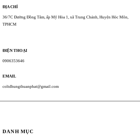
ĐỊA CHỈ
36/7C Đường Đồng Tâm, ấp Mỹ Hòa 1, xã Trung Chánh, Huyện Hóc Môn,
TPHCM
ĐIỆN THOẠI
0906353646
EMAIL
coltdhungthuanphat@gmail.com
DANH MỤC