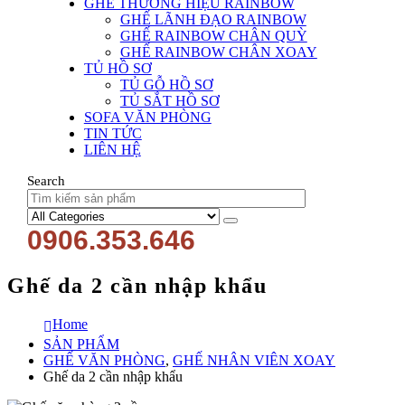
GHẾ THƯƠNG HIỆU RAINBOW
GHẾ LÃNH ĐẠO RAINBOW
GHẾ RAINBOW CHÂN QUỲ
GHẾ RAINBOW CHÂN XOAY
TỦ HỒ SƠ
TỦ GỖ HỒ SƠ
TỦ SẮT HỒ SƠ
SOFA VĂN PHÒNG
TIN TỨC
LIÊN HỆ
Search
0906.353.646
Ghế da 2 cần nhập khẩu
Home
SẢN PHẨM
GHẾ VĂN PHÒNG
,
GHẾ NHÂN VIÊN XOAY
Ghế da 2 cần nhập khẩu