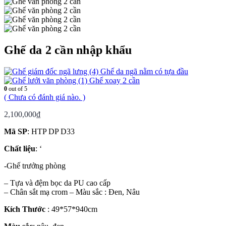
Ghế da 2 cần nhập khẩu
Ghế da ngã nằm có tựa đầu
Ghế xoay 2 cần
0
out of 5
( Chưa có đánh giá nào. )
2,100,000
₫
Mã SP
: HTP DP D33
Chất liệu
: ‘
-Ghế trưởng phòng
– Tựa và đệm bọc da PU cao cấp
– Chân sắt mạ crom – Màu sắc : Đen, Nâu
Kích Thước
: 49*57*940cm