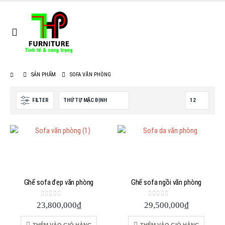
SẢN PHẨM
SOFA VĂN PHÒNG
FILTER
Ghế sofa đẹp văn phòng
Ghế sofa ngồi văn phòng
0
out of 5
0
out of 5
23,800,000
₫
29,500,000
₫
THÊM VÀO GIỎ HÀNG
THÊM VÀO GIỎ HÀNG