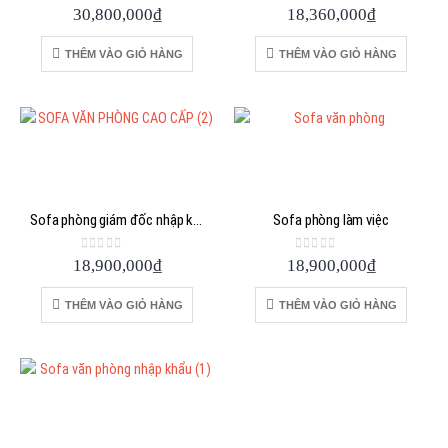
0
out of 5
0
out of 5
30,800,000
₫
18,360,000
₫
THÊM VÀO GIỎ HÀNG
THÊM VÀO GIỎ HÀNG
Sofa phòng giám đốc nhập khẩu
Sofa phòng làm việc
0
out of 5
0
out of 5
18,900,000
₫
18,900,000
₫
THÊM VÀO GIỎ HÀNG
THÊM VÀO GIỎ HÀNG