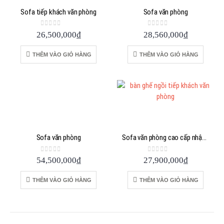
Sofa tiếp khách văn phòng
Sofa văn phòng
0
out of 5
0
out of 5
26,500,000
₫
28,560,000
₫
THÊM VÀO GIỎ HÀNG
THÊM VÀO GIỎ HÀNG
Sofa văn phòng
Sofa văn phòng cao cấp nhập khẩu
0
out of 5
0
out of 5
54,500,000
₫
27,900,000
₫
THÊM VÀO GIỎ HÀNG
THÊM VÀO GIỎ HÀNG