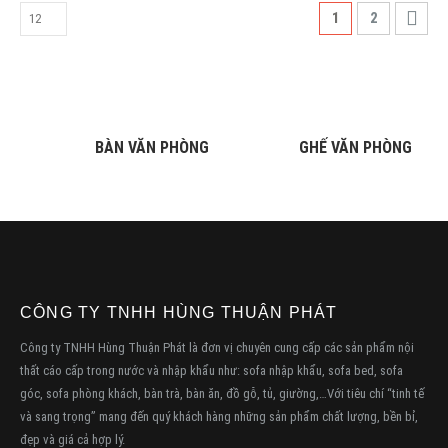
1
2
BÀN VĂN PHÒNG
GHẾ VĂN PHÒNG
CÔNG TY TNHH HÙNG THUẬN PHÁT
Công ty TNHH Hùng Thuận Phát là đơn vị chuyên cung cấp các sản phẩm nội
thất cáo cấp trong nước và nhập khẩu như: sofa nhập khẩu, sofa bed, sofa
góc, sofa phòng khách, bàn trà, bàn ăn, đồ gỗ, tủ, giường,…Với tiêu chí “tinh tế
và sang trọng” mang đến quý khách hàng những sản phẩm chất lượng, bền bỉ,
đẹp và giá cả hợp lý.