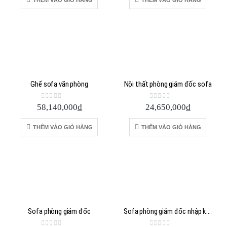
Bàn làm việc mặt đá cao cấp
0
out of 5
15,500,000
₫
Bàn làm việc cao cấp
0
out of 5
16,900,000
₫
Ghế sofa văn phòng
Nội thất phòng giám đốc sofa
Ghế văn phòng đẹp
0
out of 5
0
out of 5
58,140,000
₫
24,650,000
₫
0
out of 5
3,100,000
₫
THÊM VÀO GIỎ HÀNG
THÊM VÀO GIỎ HÀNG
Sofa phòng giám đốc
Sofa phòng giám đốc nhập khẩu