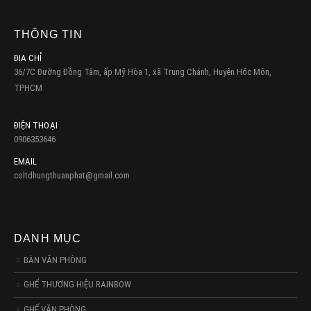
THÔNG TIN
ĐỊA CHỈ
36/7C Đường Đồng Tâm, ấp Mỹ Hòa 1, xã Trung Chánh, Huyện Hóc Môn,
TPHCM
ĐIỆN THOẠI
0906353646
EMAIL
coltdhungthuanphat@gmail.com
DANH MỤC
BÀN VĂN PHÒNG
GHẾ THƯƠNG HIỆU RAINBOW
GHẾ VĂN PHÒNG