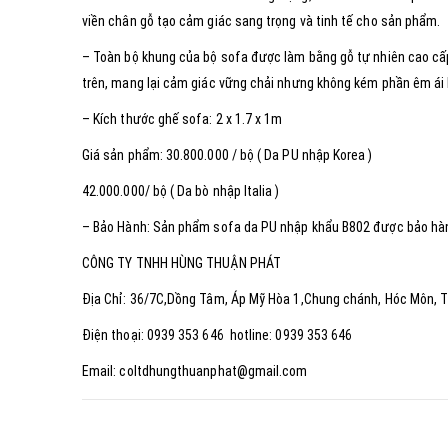
viền chân gỗ tạo cảm giác sang trọng và tinh tế cho sản phẩm.
– Toàn bộ khung của bộ sofa được làm bằng gỗ tự nhiên cao c
trên, mang lại cảm giác vững chải nhưng không kém phần êm ái 
– Kích thước ghế sofa: 2 x 1.7 x 1m
Giá sản phẩm: 30.800.000 / bộ ( Da PU nhập Korea )
42.000.000/ bộ ( Da bò nhập Italia )
– Bảo Hành: Sản phẩm sofa da PU nhập khẩu B802 được bảo hà
CÔNG TY TNHH HÙNG THUẬN PHÁT
Địa Chỉ: 36/7C,Dồng Tâm, Áp Mỹ Hòa 1,Chung chánh, Hóc Môn,
Điện thoại: 0939 353 646 hotline: 0939 353 646
Email: coltdhungthuanphat@gmail.com