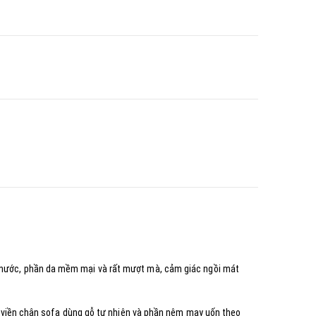
ong nước, phần da mềm mại và rất mượt mà, cảm giác ngồi mát
 viền chân sofa dùng gỗ tự nhiên và phần nệm may uốn theo