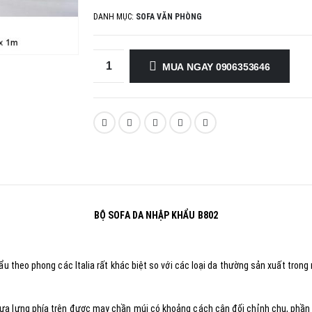
DANH MỤC:
SOFA VĂN PHÒNG
MUA NGAY 0906353646
BỘ SOFA DA NHẬP KHẨU B802
hẩu theo phong các Italia rất khác biệt so với các loại da thường sản xuất tr
tựa lưng phía trên được may chần múi có khoảng cách cân đối chỉnh chu, phần