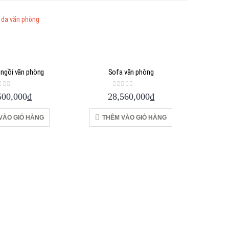
 ngồi văn phòng
Sofa văn phòng
ut of 5
0
out of 5
500,000
₫
28,560,000
₫
VÀO GIỎ HÀNG
THÊM VÀO GIỎ HÀNG
Sofa văn
T