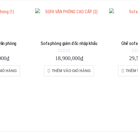
văn phòng
Sofa phòng giám đốc nhập khẩu
Ghế sofa
 5
0
out of 5
0
o
000
₫
18,900,000
₫
29,
GIỎ HÀNG
THÊM VÀO GIỎ HÀNG
THÊM 