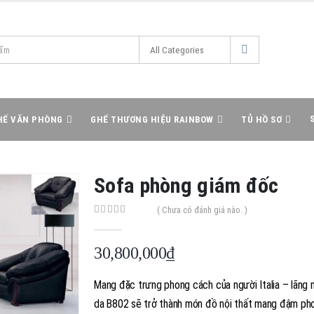
HẾ VĂN PHÒNG
GHẾ THƯƠNG HIỆU RAINBOW
TỦ HỒ SƠ
Sofa phòng giám đốc
( Chưa có đánh giá nào. )
0
out of 5
30,800,000
₫
Mang đặc trưng phong cách của người Italia – lãng 
da B802 sẽ trở thành món đồ nội thất mang đậm ph