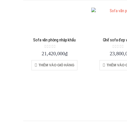
Sofa văn phòng nhập khẩu
Ghế sofa đẹp 
0
out of 5
0
out of
21,420,000
₫
23,800,
THÊM VÀO GIỎ HÀNG
THÊM VÀO 