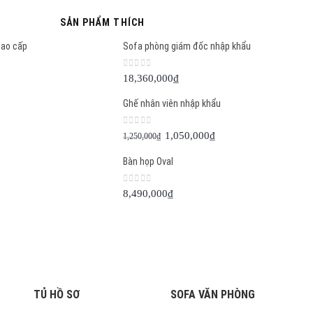
SẢN PHẨM THÍCH
cao cấp
Sofa phòng giám đốc nhập khẩu
0
out of 5
18,360,000
₫
Ghế nhân viên nhập khẩu
0
out of 5
Giá
Giá
1,050,000
₫
1,250,000
₫
gốc
hiện
Bàn họp Oval
là:
tại
1,250,000₫.
là:
0
out of 5
8,490,000
₫
1,050,000₫.
TỦ HỒ SƠ
SOFA VĂN PHÒNG