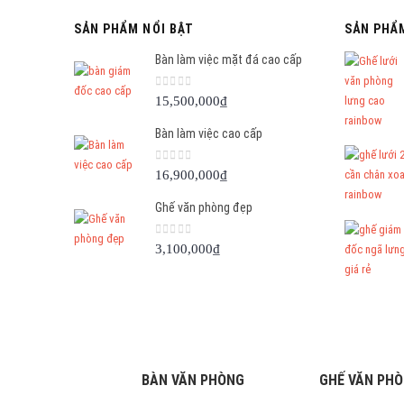
SẢN PHẨM NỔI BẬT
SẢN PHẨ
Bàn làm việc mặt đá cao cấp
0
out of 5
15,500,000
₫
Bàn làm việc cao cấp
0
out of 5
16,900,000
₫
Ghế văn phòng đẹp
0
out of 5
3,100,000
₫
BÀN VĂN PHÒNG
GHẾ VĂN PH