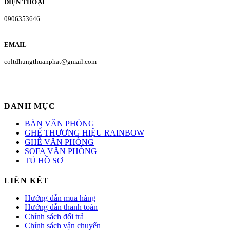
ĐIỆN THOẠI
0906353646
EMAIL
coltdhungthuanphat@gmail.com
DANH MỤC
BÀN VĂN PHÒNG
GHẾ THƯƠNG HIỆU RAINBOW
GHẾ VĂN PHÒNG
SOFA VĂN PHÒNG
TỦ HỒ SƠ
LIÊN KẾT
Hướng dẫn mua hàng
Hướng dẫn thanh toán
Chính sách đổi trả
Chính sách vận chuyển