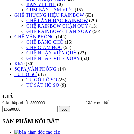
BÀN VI TÍNH
(0)
CỤM BÀN LÀM VIỆC
(15)
GHẾ THƯƠNG HIỆU RAINBOW
(93)
GHẾ LÃNH ĐẠO RAINBOW
(29)
GHẾ RAINBOW CHÂN QUỲ
(13)
GHẾ RAINBOW CHÂN XOAY
(50)
GHẾ VĂN PHÒNG
(145)
GHẾ BĂNG CHỜ
(15)
GHẾ GIÁM ĐỐC
(55)
GHẾ NHÂN VIÊN QUỲ
(22)
GHẾ NHÂN VIÊN XOAY
(53)
Khác
(30)
SOFA VĂN PHÒNG
(14)
TỦ HỒ SƠ
(35)
TỦ GỖ HỒ SƠ
(26)
TỦ SẮT HỒ SƠ
(9)
GIÁ
Giá thấp nhất
Giá cao nhất
Lọc
SẢN PHẨM NỔI BẬT