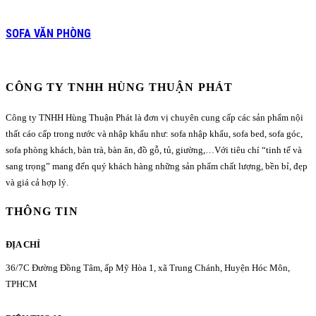
SOFA VĂN PHÒNG
CÔNG TY TNHH HÙNG THUẬN PHÁT
Công ty TNHH Hùng Thuận Phát là đơn vị chuyên cung cấp các sản phẩm nội
thất cáo cấp trong nước và nhập khẩu như: sofa nhập khẩu, sofa bed, sofa góc,
sofa phòng khách, bàn trà, bàn ăn, đồ gỗ, tủ, giường,…Với tiêu chí “tinh tế và
sang trọng” mang đến quý khách hàng những sản phẩm chất lượng, bền bỉ, đẹp
và giá cả hợp lý.
THÔNG TIN
ĐỊA CHỈ
36/7C Đường Đồng Tâm, ấp Mỹ Hòa 1, xã Trung Chánh, Huyện Hóc Môn,
TPHCM