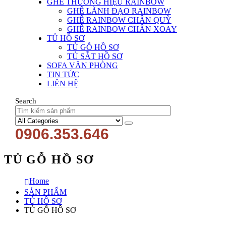
GHẾ THƯƠNG HIỆU RAINBOW
GHẾ LÃNH ĐẠO RAINBOW
GHẾ RAINBOW CHÂN QUỲ
GHẾ RAINBOW CHÂN XOAY
TỦ HỒ SƠ
TỦ GỖ HỒ SƠ
TỦ SẮT HỒ SƠ
SOFA VĂN PHÒNG
TIN TỨC
LIÊN HỆ
Search
0906.353.646
TỦ GỖ HỒ SƠ
Home
SẢN PHẨM
TỦ HỒ SƠ
TỦ GỖ HỒ SƠ