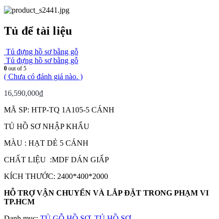
Tủ để tài liệu
Tủ đựng hồ sơ bằng gỗ
Tủ đựng hồ sơ bằng gỗ
0
out of 5
( Chưa có đánh giá nào. )
16,590,000
₫
MÃ SP: HTP-TQ 1A105-5 CÁNH
TỦ HỒ SƠ NHẬP KHẨU
MÀU : HẠT DẺ 5 CÁNH
CHẤT LIỆU :MDF DÁN GIẤP
KÍCH THƯỚC: 2400*400*2000
HỖ TRỢ VẬN CHUYỂN VÀ LẮP ĐẶT TRONG PHẠM VI
TP.HCM
Danh mục:
TỦ GỖ HỒ SƠ
,
TỦ HỒ SƠ