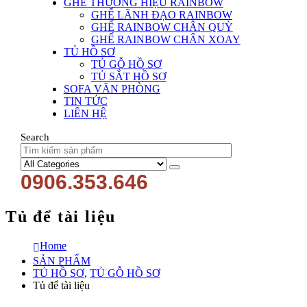
GHẾ THƯƠNG HIỆU RAINBOW
GHẾ LÃNH ĐẠO RAINBOW
GHẾ RAINBOW CHÂN QUỲ
GHẾ RAINBOW CHÂN XOAY
TỦ HỒ SƠ
TỦ GỖ HỒ SƠ
TỦ SẮT HỒ SƠ
SOFA VĂN PHÒNG
TIN TỨC
LIÊN HỆ
Search
0906.353.646
Tủ để tài liệu
Home
SẢN PHẨM
TỦ HỒ SƠ
,
TỦ GỖ HỒ SƠ
Tủ để tài liệu