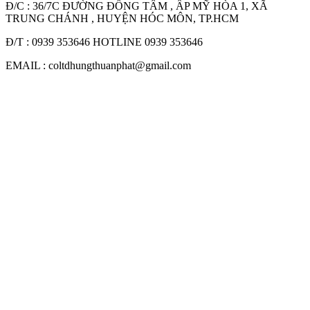
Đ/C : 36/7C ĐƯỜNG ĐỒNG TÂM , ẤP MỸ HÒA 1, XÃ
TRUNG CHÁNH , HUYỆN HÓC MÔN, TP.HCM
Đ/T : 0939 353646 HOTLINE 0939 353646
EMAIL : coltdhungthuanphat@gmail.com