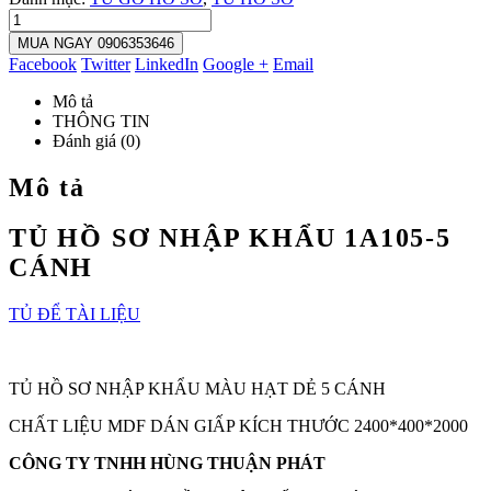
MUA NGAY 0906353646
Facebook
Twitter
LinkedIn
Google +
Email
Mô tả
THÔNG TIN
Đánh giá (0)
Mô tả
TỦ HỒ SƠ NHẬP KHẨU 1A105-5
CÁNH
TỦ ĐỂ TÀI LIỆU
TỦ HỒ SƠ NHẬP KHẨU MÀU HẠT DẺ 5 CÁNH
CHẤT LIỆU MDF DÁN GIẤP KÍCH THƯỚC 2400*400*2000
CÔNG TY TNHH HÙNG THUẬN PHÁT