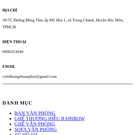
ĐỊA CHỈ
36/7C Đường Đồng Tâm, ấp Mỹ Hòa 1, xã Trung Chánh, Huyện Hóc Môn,
TPHCM
ĐIỆN THOẠI
0906353646
EMAIL
coltdhungthuanphat@gmail.com
DANH MỤC
BÀN VĂN PHÒNG
GHẾ THƯƠNG HIỆU RAINBOW
GHẾ VĂN PHÒNG
SOFA VĂN PHÒNG
TỦ HỒ SƠ