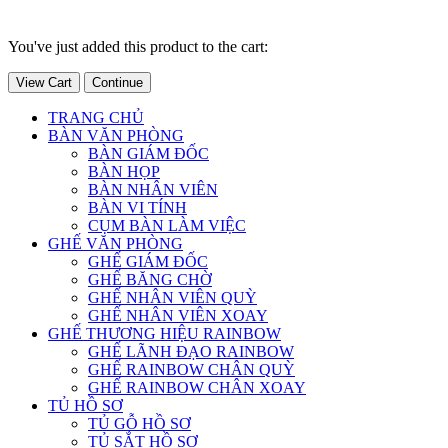
You've just added this product to the cart:
View Cart
Continue
TRANG CHỦ
BÀN VĂN PHÒNG
BÀN GIÁM ĐỐC
BÀN HỌP
BÀN NHÂN VIÊN
BÀN VI TÍNH
CỤM BÀN LÀM VIỆC
GHẾ VĂN PHÒNG
GHẾ GIÁM ĐỐC
GHẾ BĂNG CHỜ
GHẾ NHÂN VIÊN QUỲ
GHẾ NHÂN VIÊN XOAY
GHẾ THƯƠNG HIỆU RAINBOW
GHẾ LÃNH ĐẠO RAINBOW
GHẾ RAINBOW CHÂN QUỲ
GHẾ RAINBOW CHÂN XOAY
TỦ HỒ SƠ
TỦ GỖ HỒ SƠ
TỦ SẮT HỒ SƠ