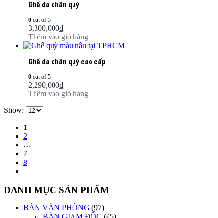
Ghế da chân quỳ
0
out of 5
3,300,000
₫
Thêm vào giỏ hàng
Ghế da chân quỳ cao cấp
0
out of 5
2,290,000
₫
Thêm vào giỏ hàng
Show:
1
2
…
7
8
DANH MỤC SẢN PHẨM
BÀN VĂN PHÒNG
(97)
BÀN GIÁM ĐỐC
(45)