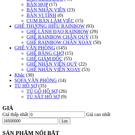
BÀN HỌP
(17)
BÀN NHÂN VIÊN
(23)
BÀN VI TÍNH
(0)
CỤM BÀN LÀM VIỆC
(15)
GHẾ THƯƠNG HIỆU RAINBOW
(93)
GHẾ LÃNH ĐẠO RAINBOW
(29)
GHẾ RAINBOW CHÂN QUỲ
(13)
GHẾ RAINBOW CHÂN XOAY
(50)
GHẾ VĂN PHÒNG
(145)
GHẾ BĂNG CHỜ
(15)
GHẾ GIÁM ĐỐC
(55)
GHẾ NHÂN VIÊN QUỲ
(22)
GHẾ NHÂN VIÊN XOAY
(53)
Khác
(30)
SOFA VĂN PHÒNG
(14)
TỦ HỒ SƠ
(35)
TỦ GỖ HỒ SƠ
(26)
TỦ SẮT HỒ SƠ
(9)
GIÁ
Giá thấp nhất
Giá cao nhất
Lọc
SẢN PHẨM NỔI BẬT