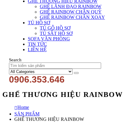
GHẾ THƯƠNG HIỆU RAINBOW
GHẾ LÃNH ĐẠO RAINBOW
GHẾ RAINBOW CHÂN QUỲ
GHẾ RAINBOW CHÂN XOAY
TỦ HỒ SƠ
TỦ GỖ HỒ SƠ
TỦ SẮT HỒ SƠ
SOFA VĂN PHÒNG
TIN TỨC
LIÊN HỆ
Search
0906.353.646
GHẾ THƯƠNG HIỆU RAINBOW
Home
SẢN PHẨM
GHẾ THƯƠNG HIỆU RAINBOW