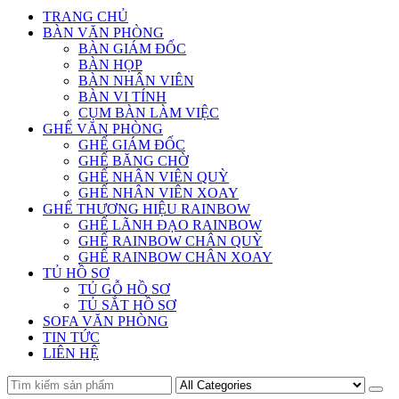
TRANG CHỦ
BÀN VĂN PHÒNG
BÀN GIÁM ĐỐC
BÀN HỌP
BÀN NHÂN VIÊN
BÀN VI TÍNH
CỤM BÀN LÀM VIỆC
GHẾ VĂN PHÒNG
GHẾ GIÁM ĐỐC
GHẾ BĂNG CHỜ
GHẾ NHÂN VIÊN QUỲ
GHẾ NHÂN VIÊN XOAY
GHẾ THƯƠNG HIỆU RAINBOW
GHẾ LÃNH ĐẠO RAINBOW
GHẾ RAINBOW CHÂN QUỲ
GHẾ RAINBOW CHÂN XOAY
TỦ HỒ SƠ
TỦ GỖ HỒ SƠ
TỦ SẮT HỒ SƠ
SOFA VĂN PHÒNG
TIN TỨC
LIÊN HỆ