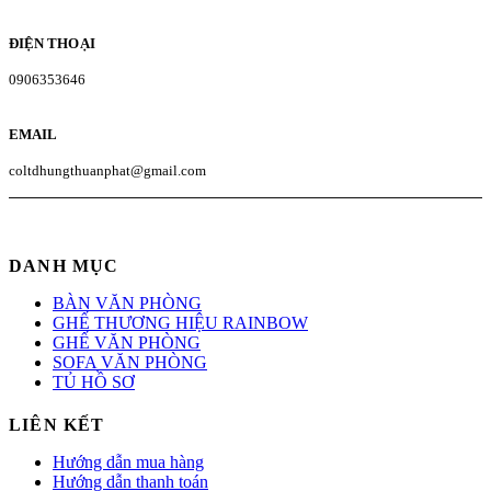
ĐIỆN THOẠI
0906353646
EMAIL
coltdhungthuanphat@gmail.com
DANH MỤC
BÀN VĂN PHÒNG
GHẾ THƯƠNG HIỆU RAINBOW
GHẾ VĂN PHÒNG
SOFA VĂN PHÒNG
TỦ HỒ SƠ
LIÊN KẾT
Hướng dẫn mua hàng
Hướng dẫn thanh toán