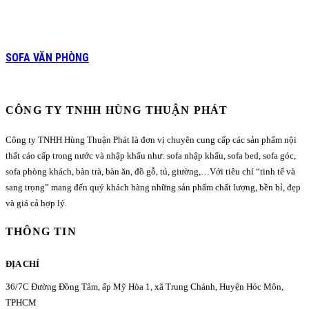
SOFA VĂN PHÒNG
CÔNG TY TNHH HÙNG THUẬN PHÁT
Công ty TNHH Hùng Thuận Phát là đơn vị chuyên cung cấp các sản phẩm nội
thất cáo cấp trong nước và nhập khẩu như: sofa nhập khẩu, sofa bed, sofa góc,
sofa phòng khách, bàn trà, bàn ăn, đồ gỗ, tủ, giường,…Với tiêu chí “tinh tế và
sang trọng” mang đến quý khách hàng những sản phẩm chất lượng, bền bỉ, đẹp
và giá cả hợp lý.
THÔNG TIN
ĐỊA CHỈ
36/7C Đường Đồng Tâm, ấp Mỹ Hòa 1, xã Trung Chánh, Huyện Hóc Môn,
TPHCM