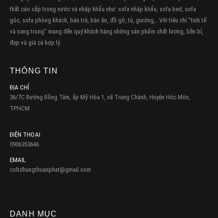
thất cáo cấp trong nước và nhập khẩu như: sofa nhập khẩu, sofa bed, sofa
góc, sofa phòng khách, bàn trà, bàn ăn, đồ gỗ, tủ, giường,…Với tiêu chí “tinh tế
và sang trọng” mang đến quý khách hàng những sản phẩm chất lượng, bền bỉ,
đẹp và giá cả hợp lý.
THÔNG TIN
ĐỊA CHỈ
36/7C Đường Đồng Tâm, ấp Mỹ Hòa 1, xã Trung Chánh, Huyện Hóc Môn,
TPHCM
ĐIỆN THOẠI
0906353646
EMAIL
coltdhungthuanphat@gmail.com
DANH MỤC