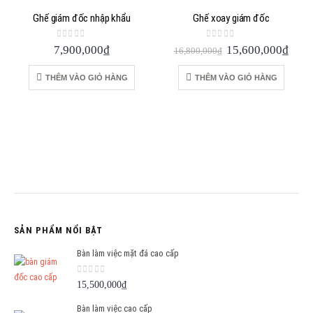
Ghế giám đốc nhập khẩu
Ghế xoay giám đốc
0
out of 5
0
out of 5
Giá
Giá
7,900,000
₫
15,600,000
₫
16,800,000
₫
gốc
hiện
là:
tại
THÊM VÀO GIỎ HÀNG
THÊM VÀO GIỎ HÀNG
16,800,000₫.
là:
15,6
SẢN PHẨM NỔI BẬT
Bàn làm việc mặt đá cao cấp
0
out of 5
15,500,000
₫
Bàn làm việc cao cấp