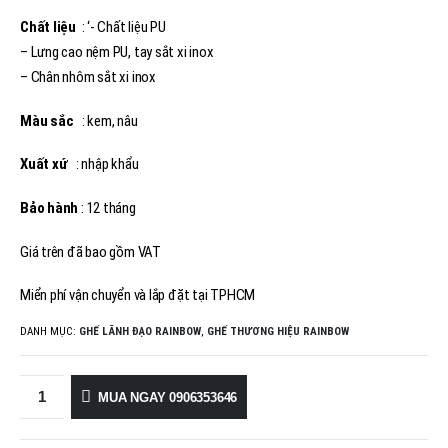
Chất liệu
: ‘- Chất liệu PU
– Lưng cao nệm PU, tay sắt xi inox
– Chân nhôm sắt xi inox
Màu sắc
: kem, nâu
Xuất xứ
: nhập khẩu
Bảo hành
: 12 tháng
Giá trên đã bao gồm VAT
Miển phí vận chuyển và lắp đặt tại TPHCM
DANH MỤC:
GHẾ LÃNH ĐẠO RAINBOW
,
GHẾ THƯƠNG HIỆU RAINBOW
MUA NGAY 0906353646