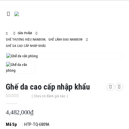
SẢN PHẨM
GHẾ THƯƠNG HIỆU RAINBOW
,
GHẾ LÃNH ĐẠO RAINBOW
GHẾ DA CAO CẤP NHẬP KHẨU
Ghế da cao cấp nhập khẩu
( Chưa có đánh giá nào. )
0
out of 5
4,482,000
₫
Mã Sp
: HTP-TQ-6809A