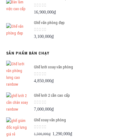
0
out of 5
16,900,000
₫
Ghế văn phòng đẹp
0
out of 5
3,100,000
₫
SẢN PHẨM BÁN CHẠY
Ghế lưới xoay văn phòng
0
out of 5
4,850,000
₫
Ghế lưới 2 cần cao cấp
0
out of 5
7,000,000
₫
Ghế xoay văn phòng
0
out of 5
Giá
Giá
1,290,000
₫
1,500,000
₫