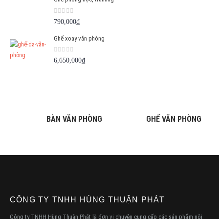
0
out of 5
790,000
₫
Ghế xoay văn phòng
0
out of 5
6,650,000
₫
BÀN VĂN PHÒNG
GHẾ VĂN PHÒNG
CÔNG TY TNHH HÙNG THUẬN PHÁT
Công ty TNHH Hùng Thuận Phát là đơn vị chuyên cung cấp các sản phẩm nội