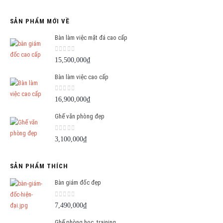
gốc
hiện
là:
tại
SẢN PHẨM MỚI VỀ
1,500,000₫.
là:
1,290,000₫.
Bàn làm việc mặt đá cao cấp
0
out of 5
15,500,000
₫
Bàn làm việc cao cấp
0
out of 5
16,900,000
₫
Ghế văn phòng đẹp
0
out of 5
3,100,000
₫
SẢN PHẨM THÍCH
Bàn giám đốc đẹp
0
out of 5
7,490,000
₫
Ghế phòng học, training