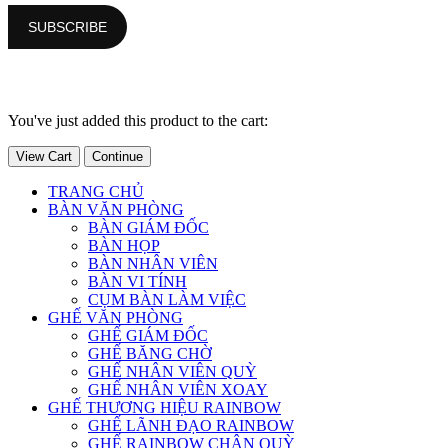
You've just added this product to the cart:
View Cart
Continue
TRANG CHỦ
BÀN VĂN PHÒNG
BÀN GIÁM ĐỐC
BÀN HỌP
BÀN NHÂN VIÊN
BÀN VI TÍNH
CỤM BÀN LÀM VIỆC
GHẾ VĂN PHÒNG
GHẾ GIÁM ĐỐC
GHẾ BĂNG CHỜ
GHẾ NHÂN VIÊN QUỲ
GHẾ NHÂN VIÊN XOAY
GHẾ THƯƠNG HIỆU RAINBOW
GHẾ LÃNH ĐẠO RAINBOW
GHẾ RAINBOW CHÂN QUỲ