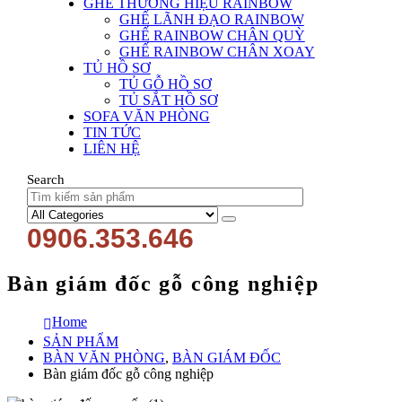
GHẾ THƯƠNG HIỆU RAINBOW
GHẾ LÃNH ĐẠO RAINBOW
GHẾ RAINBOW CHÂN QUỲ
GHẾ RAINBOW CHÂN XOAY
TỦ HỒ SƠ
TỦ GỖ HỒ SƠ
TỦ SẮT HỒ SƠ
SOFA VĂN PHÒNG
TIN TỨC
LIÊN HỆ
Search
0906.353.646
Bàn giám đốc gỗ công nghiệp
Home
SẢN PHẨM
BÀN VĂN PHÒNG
,
BÀN GIÁM ĐỐC
Bàn giám đốc gỗ công nghiệp