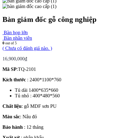
Bàn giám đốc gỗ công nghiệp
Bàn họp lớn
Bàn nhân viên
0
out of 5
( Chưa có đánh giá nào. )
16,900,000
₫
Mã SP
:TQ-2101
Kích thước
: 2400*1100*760
Tủ dài 1400*635*660
Tủ nhỏ : 400*480*560
Chất liệu
: gỗ MDF sơn PU
Màu sắc
: Nâu đỏ
Bảo hành
: 12 tháng
Xuất xứ
: nhập khẩu