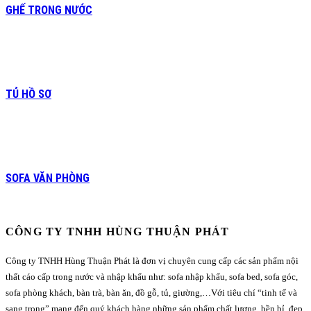
GHẾ TRONG NƯỚC
TỦ HỒ SƠ
SOFA VĂN PHÒNG
CÔNG TY TNHH HÙNG THUẬN PHÁT
Công ty TNHH Hùng Thuận Phát là đơn vị chuyên cung cấp các sản phẩm nội
thất cáo cấp trong nước và nhập khẩu như: sofa nhập khẩu, sofa bed, sofa góc,
sofa phòng khách, bàn trà, bàn ăn, đồ gỗ, tủ, giường,…Với tiêu chí “tinh tế và
sang trọng” mang đến quý khách hàng những sản phẩm chất lượng, bền bỉ, đẹp