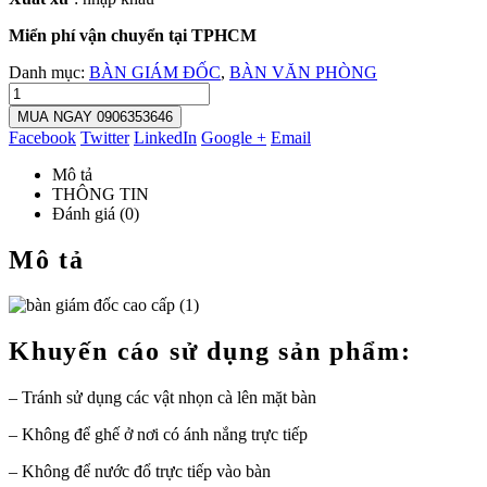
Miển phí vận chuyển tại TPHCM
Danh mục:
BÀN GIÁM ĐỐC
,
BÀN VĂN PHÒNG
MUA NGAY 0906353646
Facebook
Twitter
LinkedIn
Google +
Email
Mô tả
THÔNG TIN
Đánh giá (0)
Mô tả
Khuyến cáo sử dụng sản phẩm:
– Tránh sử dụng các vật nhọn cà lên mặt bàn
– Không để ghế ở nơi có ánh nắng trực tiếp
– Không để nước đổ trực tiếp vào bàn