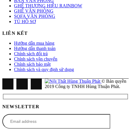
BÀN VĂN PHÒNG
GHẾ THƯƠNG HIỆU RAINBOW
GHẾ VĂN PHÒNG
SOFA VĂN PHÒNG
TỦ HỒ SƠ
LIÊN KẾT
Hướng dẫn mua hàng
Hướng dẫn thanh toán
Chính sách đổi trả
Chính sách vận chuyển
Chính sách bảo mật
Chính sách và quy định sử dụng
© Bản quyền
2019 Công ty TNHH Hùng Thuận Phát.
NEWSLETTER