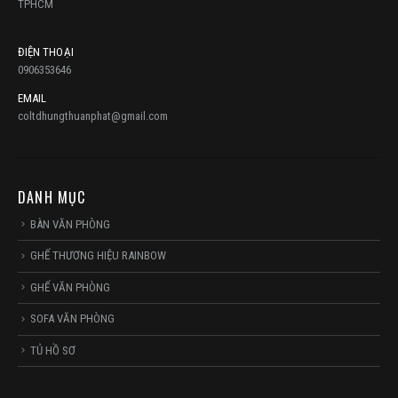
TPHCM
ĐIỆN THOẠI
0906353646
EMAIL
coltdhungthuanphat@gmail.com
DANH MỤC
BÀN VĂN PHÒNG
GHẾ THƯƠNG HIỆU RAINBOW
GHẾ VĂN PHÒNG
SOFA VĂN PHÒNG
TỦ HỒ SƠ