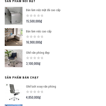
SẢN PHẨM NỔI BẬT
Bàn làm việc mặt đá cao cấp
0
out of 5
15,500,000
₫
Bàn làm việc cao cấp
0
out of 5
16,900,000
₫
Ghế văn phòng đẹp
0
out of 5
3,100,000
₫
SẢN PHẨM BÁN CHẠY
Ghế lưới xoay văn phòng
0
out of 5
4,850,000
₫