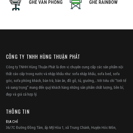
NG
GHẾ VĂN PHÒNG
GHẾ RAINBOW
CÔNG TY TNHH HÙNG THUẬN PHÁT
Công ty TNHH Hùng Thuận Phát là đơn vị chuyên cung cấp các sản phẩm nội
thất cáo cấp trong nước và nhập khẩu như: sofa nhập khẩu, sofa bed, sofa
góc, sofa phòng khách, bàn trà, bàn ăn, đồ gỗ, tủ, giường,…Với tiêu chí “tinh tế
và sang trọng” mang đến quý khách hàng những sản phẩm chất lượng, bền bỉ,
đẹp và giá cả hợp lý.
THÔNG TIN
ĐỊA CHỈ
36/7C Đường Đồng Tâm, ấp Mỹ Hòa 1, xã Trung Chánh, Huyện Hóc Môn,