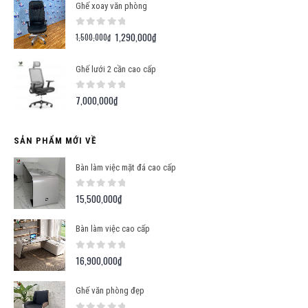
Ghế xoay văn phòng
0
out of 5
1,290,000
₫
Giá
Giá
1,500,000
₫
gốc
hiện
là:
tại
Ghế lưới 2 cần cao cấp
1,500,000₫.
là:
1,290,000₫.
0
out of 5
7,000,000
₫
SẢN PHẨM MỚI VỀ
Bàn làm việc mặt đá cao cấp
0
out of 5
15,500,000
₫
Bàn làm việc cao cấp
0
out of 5
16,900,000
₫
Ghế văn phòng đẹp