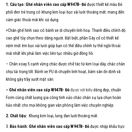
1. Cấu tạo:
Ghế nhân viên cao cấp W947B- Đỏ
được thiết kế màu Đỏ
phối đen trẻ trung có khung kim loại bọc vải lưới thoáng mát. mang đến
cảm giác thoải mái khi sử dụng.
+Chân ghế hình sao có bánh xe di chuyển linh hoạ. Thanh điều chỉnh độ
cao ghế tùy chọn theo dáng người. Đặt biệt, phần Gáy cổ có thiết kế
nệm mút êm bọc vải lưới giúp bạn có thể điều chỉnh tư thế ngồi thoải
mái nhất khi phải làm việc liên tục nhiều giờ đồng hồ.
– Chân xoay 5 cạnh vững chắc được chế tác từ kim loại dày, chắc chắn
chịu tải trọng tốt. Bánh xe PU di chuyển linh hoạt, bám sàn ổn định và
không gây trầy xướt mặt sàn.
–
Ghế nhân viên cao cấp W947B- Đỏ
được với kiểu
dáng đẹp, chuẩn
Form cùng chất lượng gia công tinh xảo chắc chắn sự lựa chọn hoàn
hảo nhất cho mọi không gian văn phòng làm việc chuyên nghiệp.
2.
Chất liệu:
Khung kim loại, lưng đan lưới thoáng mát.
3.
Bảo hành
:
Ghế nhân viên cao cấp
W947B- Đỏ
được nhập khẩu trực