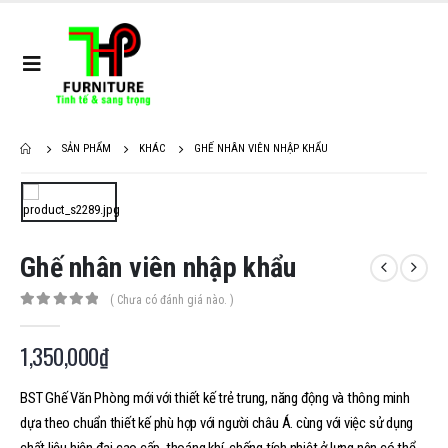
SẢN PHẨM
KHÁC
GHẾ NHÂN VIÊN NHẬP KHẨU
Ghế nhân viên nhập khẩu
( Chưa có đánh giá nào. )
0
out of 5
1,350,000
₫
BST Ghế Văn Phòng mới với thiết kế trẻ trung, năng động và thông minh
dựa theo chuẩn thiết kế phù hợp với người châu Á. cùng với việc sử dụng
chất liệu hiện đại cao cấp, thoáng khí, chống tích nhiệt ở lưng nên có thể