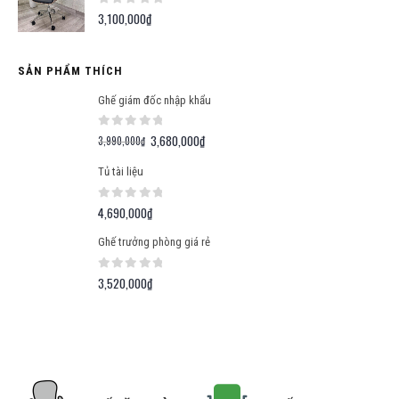
0
out of 5
3,100,000
₫
SẢN PHẨM THÍCH
Ghế giám đốc nhập khẩu
0
out of 5
3,680,000
₫
Giá
Giá
3,990,000
₫
gốc
hiện
Tủ tài liệu
là:
tại
3,990,000₫.
là:
0
out of 5
4,690,000
₫
3,680,000₫.
Ghế trưởng phòng giá rẻ
0
out of 5
3,520,000
₫