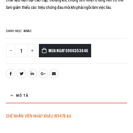
làm giảm thiểu các triệu chứng đau mỏi khi phải ngồi làm việc lâu.
DANH MỤC:
KHÁC
MUA NGAY 0906353646
MÔ TẢ
GHẾ NHÂN VIÊN NHẬP KHẨU W947B-Đỏ