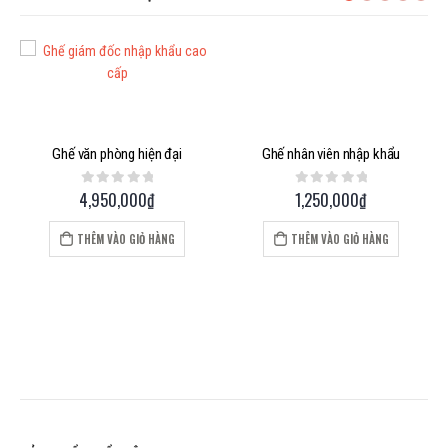
Ghế văn phòng hiện đại
Ghế nhân viên nhập khẩu
4,950,000
₫
1,250,000
₫
0
out of 5
0
out of 5
THÊM VÀO GIỎ HÀNG
THÊM VÀO GIỎ HÀNG