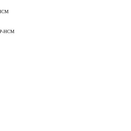
TPHCM
 TP-HCM