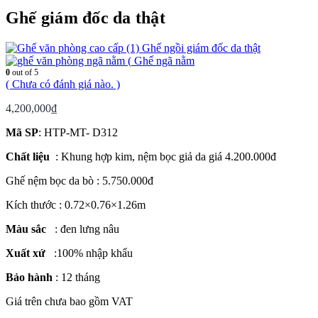
Ghế giám đốc da thật
Ghế ngồi giám đốc da thật
Ghế ngã nằm
0
out of 5
( Chưa có đánh giá nào. )
4,200,000
₫
Mã SP
: HTP-MT- D312
Chất liệu
: Khung hợp kim, nệm bọc giả da giá 4.200.000đ
Ghế nệm bọc da bò : 5.750.000đ
Kích thước : 0.72×0.76×1.26m
Màu sắc
: đen lưng nâu
Xuất xứ
:100% nhập khẩu
Bảo hành
: 12 tháng
Giá trên chưa bao gồm VAT