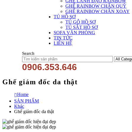
GHẾ LÃNH ĐẠO RAINBOW
GHẾ RAINBOW CHÂN QUỲ
GHẾ RAINBOW CHÂN XOAY
TỦ HỒ SƠ
TỦ GỖ HỒ SƠ
TỦ SẮT HỒ SƠ
SOFA VĂN PHÒNG
TIN TỨC
LIÊN HỆ
Search
0906.353.646
Ghế giám đốc da thật
Home
SẢN PHẨM
Khác
Ghế giám đốc da thật