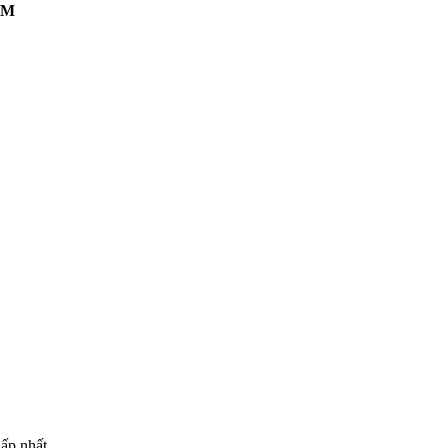
CM
ấp nhất.