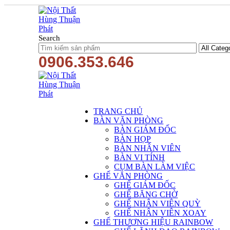
Search
0906.353.646
TRANG CHỦ
BÀN VĂN PHÒNG
BÀN GIÁM ĐỐC
BÀN HỌP
BÀN NHÂN VIÊN
BÀN VI TÍNH
CỤM BÀN LÀM VIỆC
GHẾ VĂN PHÒNG
GHẾ GIÁM ĐỐC
GHẾ BĂNG CHỜ
GHẾ NHÂN VIÊN QUỲ
GHẾ NHÂN VIÊN XOAY
GHẾ THƯƠNG HIỆU RAINBOW