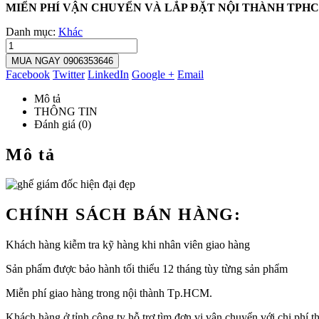
MIỂN PHÍ VẬN CHUYỂN VÀ LẮP ĐẶT NỘI THÀNH TPH
Danh mục:
Khác
MUA NGAY 0906353646
Facebook
Twitter
LinkedIn
Google +
Email
Mô tả
THÔNG TIN
Đánh giá (0)
Mô tả
CHÍNH SÁCH BÁN HÀNG:
Khách hàng kiễm tra kỹ hàng khi nhân viên giao hàng
Sản phẩm được bảo hành tối thiểu 12 tháng tùy từng sản phẩm
Miễn phí giao hàng trong nội thành Tp.HCM.
Khách hàng ở tỉnh công ty hỗ trợ tìm đơn vị vận chuyển với chi phí th