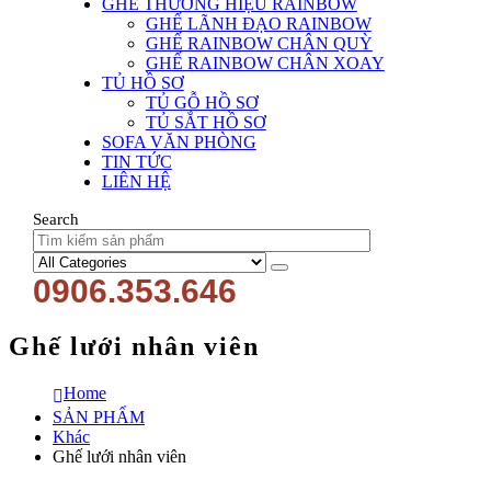
GHẾ THƯƠNG HIỆU RAINBOW
GHẾ LÃNH ĐẠO RAINBOW
GHẾ RAINBOW CHÂN QUỲ
GHẾ RAINBOW CHÂN XOAY
TỦ HỒ SƠ
TỦ GỖ HỒ SƠ
TỦ SẮT HỒ SƠ
SOFA VĂN PHÒNG
TIN TỨC
LIÊN HỆ
Search
0906.353.646
Ghế lưới nhân viên
Home
SẢN PHẨM
Khác
Ghế lưới nhân viên