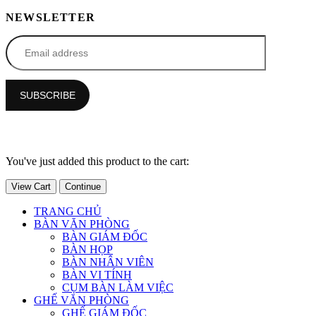
NEWSLETTER
You've just added this product to the cart:
View Cart
Continue
TRANG CHỦ
BÀN VĂN PHÒNG
BÀN GIÁM ĐỐC
BÀN HỌP
BÀN NHÂN VIÊN
BÀN VI TÍNH
CỤM BÀN LÀM VIỆC
GHẾ VĂN PHÒNG
GHẾ GIÁM ĐỐC