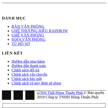
DANH MỤC
BÀN VĂN PHÒNG
GHẾ THƯƠNG HIỆU RAINBOW
GHẾ VĂN PHÒNG
SOFA VĂN PHÒNG
TỦ HỒ SƠ
LIÊN KẾT
Hướng dẫn mua hàng
Hướng dẫn thanh toán
Chính sách đổi trả
Chính sách vận chuyển
Chính sách bảo mật
Chính sách và quy định sử dụng
© Bản quyền
2019 Công ty TNHH Hùng Thuận Phát.