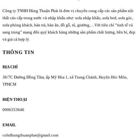
Công ty TNHH Hùng Thuận Phát là đơn vị chuyên cung cấp các sản phẩm nội
thất cáo cấp trong nước và nhập khẩu như: sofa nhập khẩu, sofa bed, sofa góc,
sofa phòng khách, bàn trà, bàn ăn, đồ gỗ, tủ, giường,…Với tiêu chí “tinh tế và
sang trọng” mang đến quý khách hàng những sản phẩm chất lượng, bền bỉ, đẹp
và giá cả hợp lý.
THÔNG TIN
ĐỊA CHỈ
36/7C Đường Đồng Tâm, ấp Mỹ Hòa 1, xã Trung Chánh, Huyện Hóc Môn,
TPHCM
ĐIỆN THOẠI
0906353646
EMAIL
coltdhungthuanphat@gmail.com