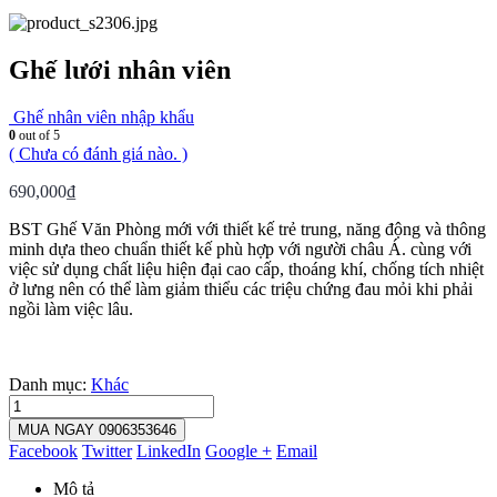
Ghế lưới nhân viên
Ghế nhân viên nhập khẩu
0
out of 5
( Chưa có đánh giá nào. )
690,000
₫
BST Ghế Văn Phòng mới với thiết kế trẻ trung, năng động và thông
minh dựa theo chuẩn thiết kế phù hợp với người châu Á. cùng với
việc sử dụng chất liệu hiện đại cao cấp, thoáng khí, chống tích nhiệt
ở lưng nên có thể làm giảm thiểu các triệu chứng đau mỏi khi phải
ngồi làm việc lâu.
Danh mục:
Khác
MUA NGAY 0906353646
Facebook
Twitter
LinkedIn
Google +
Email
Mô tả