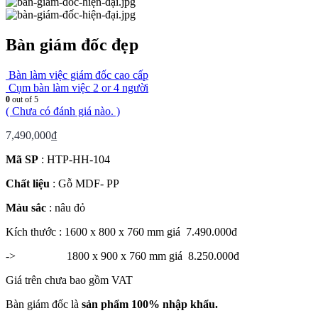
Bàn giám đốc đẹp
Bàn làm việc giám đốc cao cấp
Cụm bàn làm việc 2 or 4 người
0
out of 5
( Chưa có đánh giá nào. )
7,490,000
₫
Mã SP
: HTP-HH-104
Chất liệu
: Gỗ MDF- PP
Màu sắc
: nâu đỏ
Kích thước : 1600 x 800 x 760 mm giá 7.490.000đ
-> 1800 x 900 x 760 mm giá 8.250.000đ
Giá trên chưa bao gồm VAT
Bàn giám đốc là
sản phẩm 100% nhập khẩu.