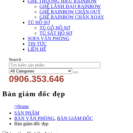
GHẾ THƯƠNG HIỆU RAINBOW
GHẾ LÃNH ĐẠO RAINBOW
GHẾ RAINBOW CHÂN QUỲ
GHẾ RAINBOW CHÂN XOAY
TỦ HỒ SƠ
TỦ GỖ HỒ SƠ
TỦ SẮT HỒ SƠ
SOFA VĂN PHÒNG
TIN TỨC
LIÊN HỆ
Search
0906.353.646
Bàn giám đốc đẹp
Home
SẢN PHẨM
BÀN VĂN PHÒNG
,
BÀN GIÁM ĐỐC
Bàn giám đốc đẹp