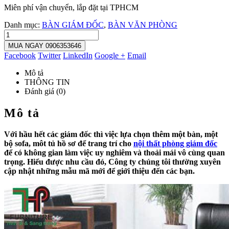
Miên phí vận chuyển, lắp đặt tại TPHCM
Danh mục:
BÀN GIÁM ĐỐC
,
BÀN VĂN PHÒNG
MUA NGAY 0906353646
Facebook
Twitter
LinkedIn
Google +
Email
Mô tả
THÔNG TIN
Đánh giá (0)
Mô tả
Với hầu hết các giám đốc thì việc lựa chọn thêm một bàn, một
bộ sofa, môt tủ hồ sơ để trang trí cho
nội thất phòng giám đốc
để có không gian làm việc uy nghiêm và thoải mái vô cùng quan
trọng. Hiểu được nhu cầu đó, Công ty chúng tôi thường xuyên
cập nhật những mẫu mã mới để giới thiệu đến các bạn.