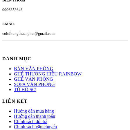
ĐIỆN THOẠI
0906353646
EMAIL
coltdhungthuanphat@gmail.com
DANH MỤC
BÀN VĂN PHÒNG
GHẾ THƯƠNG HIỆU RAINBOW
GHẾ VĂN PHÒNG
SOFA VĂN PHÒNG
TỦ HỒ SƠ
LIÊN KẾT
Hướng dẫn mua hàng
Hướng dẫn thanh toán
Chính sách đổi trả
Chính sách vận chuyển