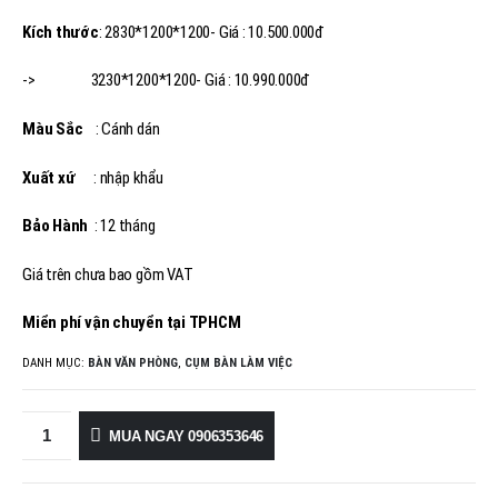
Kích thước
: 2830*1200*1200- Giá : 10.500.000đ
-> 3230*1200*1200- Giá : 10.990.000đ
Màu Sắc
: Cánh dán
Xuất xứ
: nhập khẩu
Bảo Hành
: 12 tháng
Giá trên chưa bao gồm VAT
Miển phí vận chuyển tại TPHCM
DANH MỤC:
BÀN VĂN PHÒNG
,
CỤM BÀN LÀM VIỆC
MUA NGAY 0906353646