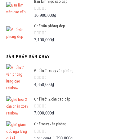
Bàn làm việc cao cấp
0
out of 5
16,900,000
₫
Ghế văn phòng đẹp
0
out of 5
3,100,000
₫
SẢN PHẨM BÁN CHẠY
Ghế lưới xoay văn phòng
0
out of 5
4,850,000
₫
Ghế lưới 2 cần cao cấp
0
out of 5
7,000,000
₫
Ghế xoay văn phòng
0
out of 5
Giá
Giá
1,290,000
₫
1,500,000
₫