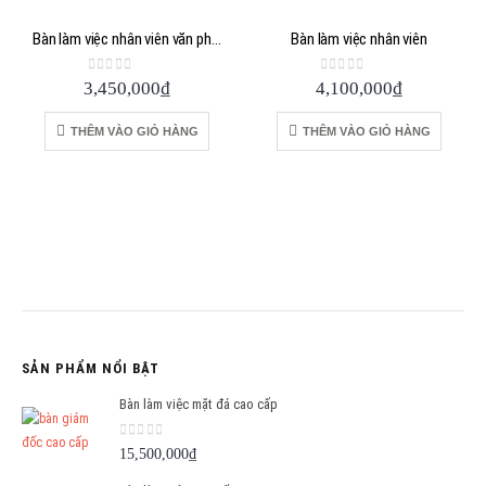
Bàn làm việc nhân viên văn phòng
Bàn làm việc nhân viên
0
out of 5
0
out of 5
3,450,000
₫
4,100,000
₫
THÊM VÀO GIỎ HÀNG
THÊM VÀO GIỎ HÀNG
SẢN PHẨM NỔI BẬT
Bàn làm việc mặt đá cao cấp
0
out of 5
15,500,000
₫