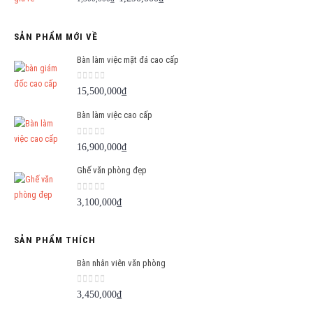
gốc
hiện
là:
tại
SẢN PHẨM MỚI VỀ
1,500,000₫.
là:
1,290,000₫.
Bàn làm việc mặt đá cao cấp
0
out of 5
15,500,000
₫
Bàn làm việc cao cấp
0
out of 5
16,900,000
₫
Ghế văn phòng đẹp
0
out of 5
3,100,000
₫
SẢN PHẨM THÍCH
Bàn nhân viên văn phòng
0
out of 5
3,450,000
₫