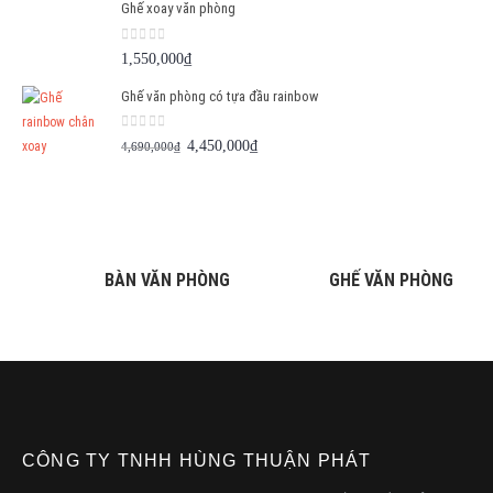
Ghế xoay văn phòng
0
out of 5
1,550,000
₫
Ghế văn phòng có tựa đầu rainbow
0
out of 5
Giá
Giá
4,450,000
₫
4,690,000
₫
gốc
hiện
là:
tại
4,690,000₫.
là:
4,450,000₫.
BÀN VĂN PHÒNG
GHẾ VĂN PHÒNG
CÔNG TY TNHH HÙNG THUẬN PHÁT