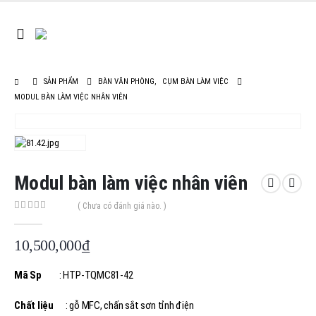
SẢN PHẨM
BÀN VĂN PHÒNG
,
CỤM BÀN LÀM VIỆC
MODUL BÀN LÀM VIỆC NHÂN VIÊN
Modul bàn làm việc nhân viên
( Chưa có đánh giá nào. )
0
out of 5
10,500,000
₫
Mã Sp
: HTP-TQMC81-42
Chất liệu
: gỗ MFC, chấn sắt sơn tỉnh điện