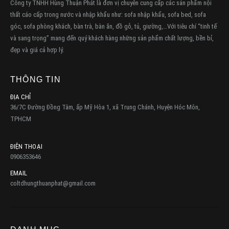
Công ty TNHH Hùng Thuận Phát là đơn vị chuyên cung cấp các sản phẩm nội
thất cáo cấp trong nước và nhập khẩu như: sofa nhập khẩu, sofa bed, sofa
góc, sofa phòng khách, bàn trà, bàn ăn, đồ gỗ, tủ, giường,…Với tiêu chí “tinh tế
và sang trọng” mang đến quý khách hàng những sản phẩm chất lượng, bền bỉ,
đẹp và giá cả hợp lý.
THÔNG TIN
ĐỊA CHỈ
36/7C Đường Đồng Tâm, ấp Mỹ Hòa 1, xã Trung Chánh, Huyện Hóc Môn,
TPHCM
ĐIỆN THOẠI
0906353646
EMAIL
coltdhungthuanphat@gmail.com