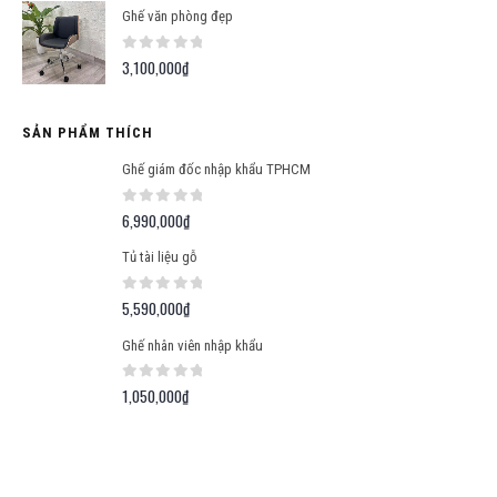
Ghế văn phòng đẹp
0
out of 5
3,100,000
₫
SẢN PHẨM THÍCH
Ghế giám đốc nhập khẩu TPHCM
0
out of 5
6,990,000
₫
Tủ tài liệu gỗ
0
out of 5
5,590,000
₫
Ghế nhân viên nhập khẩu
0
out of 5
1,050,000
₫