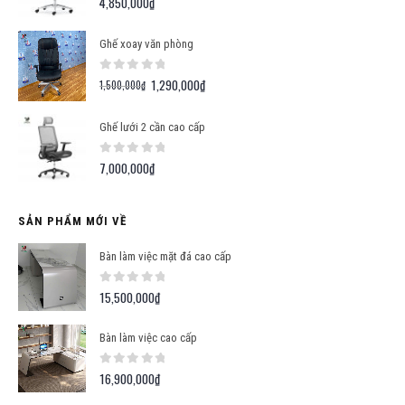
4,850,000
₫
Ghế xoay văn phòng
0
out of 5
1,290,000
₫
Giá
Giá
1,500,000
₫
gốc
hiện
là:
tại
Ghế lưới 2 cần cao cấp
1,500,000₫.
là:
1,290,000₫.
0
out of 5
7,000,000
₫
SẢN PHẨM MỚI VỀ
Bàn làm việc mặt đá cao cấp
0
out of 5
15,500,000
₫
Bàn làm việc cao cấp
0
out of 5
16,900,000
₫