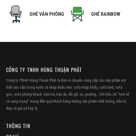
NG
GHẾ VĂN PHÒNG
GHẾ RAINBOW
CÔNG TY TNHH HÙNG THUẬN PHÁT
Công ty TNHH Hùng Thuận Phát là đơn vị chuyên cung cấp các sản phẩm nội
thất cáo cấp trong nước và nhập khẩu như: sofa nhập khẩu, sofa bed, sofa
góc, sofa phòng khách, bàn trà, bàn ăn, đồ gỗ, tủ, giường,…Với tiêu chí “tinh tế
và sang trọng” mang đến quý khách hàng những sản phẩm chất lượng, bền bỉ,
đẹp và giá cả hợp lý.
THÔNG TIN