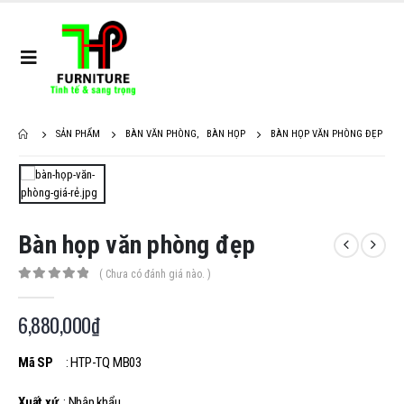
SẢN PHẨM
BÀN VĂN PHÒNG
,
BÀN HỌP
BÀN HỌP VĂN PHÒNG ĐẸP
Bàn họp văn phòng đẹp
( Chưa có đánh giá nào. )
0
out of 5
6,880,000
₫
Mã SP
: HTP-TQ MB03
Xuất xứ
: Nhập khẩu