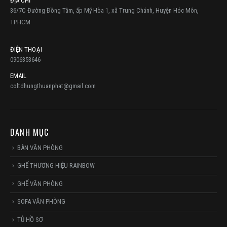
ĐỊA CHỈ
36/7C Đường Đồng Tâm, ấp Mỹ Hòa 1, xã Trung Chánh, Huyện Hóc Môn,
TPHCM
ĐIỆN THOẠI
0906353646
EMAIL
coltdhungthuanphat@gmail.com
DANH MỤC
BÀN VĂN PHÒNG
GHẾ THƯƠNG HIỆU RAINBOW
GHẾ VĂN PHÒNG
SOFA VĂN PHÒNG
TỦ HỒ SƠ