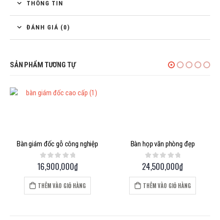
THÔNG TIN
ĐÁNH GIÁ (0)
SẢN PHẨM TƯƠNG TỰ
Bàn giám đốc gỗ công nghiệp
Bàn họp văn phòng đẹp
16,900,000
₫
24,500,000
₫
0
out of 5
0
out of 5
THÊM VÀO GIỎ HÀNG
THÊM VÀO GIỎ HÀNG