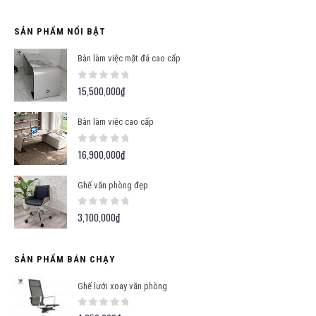
SẢN PHẨM NỔI BẬT
Bàn làm việc mặt đá cao cấp
0
out of 5
15,500,000
₫
Bàn làm việc cao cấp
0
out of 5
16,900,000
₫
Ghế văn phòng đẹp
0
out of 5
3,100,000
₫
SẢN PHẨM BÁN CHẠY
Ghế lưới xoay văn phòng
0
out of 5