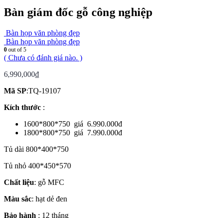
Bàn giám đốc gỗ công nghiệp
Bàn họp văn phòng đẹp
Bàn họp văn phòng đẹp
0
out of 5
( Chưa có đánh giá nào. )
6,990,000
₫
Mã SP
:TQ-19107
Kích thước
:
1600*800*750 giá 6.990.000đ
1800*800*750 giá 7.990.000đ
Tủ dài 800*400*750
Tủ nhỏ 400*450*570
Chất liệu
: gỗ MFC
Màu sắc
: hạt dẻ đen
Bảo hành
: 12 tháng