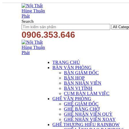
Search
0906.353.646
TRANG CHỦ
BÀN VĂN PHÒNG
BÀN GIÁM ĐỐC
BÀN HỌP
BÀN NHÂN VIÊN
BÀN VI TÍNH
CỤM BÀN LÀM VIỆC
GHẾ VĂN PHÒNG
GHẾ GIÁM ĐỐC
GHẾ BĂNG CHỜ
GHẾ NHÂN VIÊN QUỲ
GHẾ NHÂN VIÊN XOAY
GHẾ THƯƠNG HIỆU RAINBOW