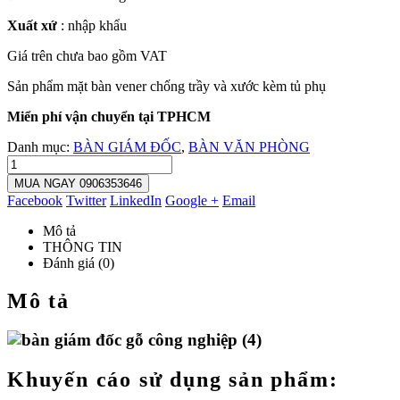
Xuất xứ
: nhập khẩu
Giá trên chưa bao gồm VAT
Sản phẩm mặt bàn vener chống trầy và xước kèm tủ phụ
Miển phí vận chuyển tại TPHCM
Danh mục:
BÀN GIÁM ĐỐC
,
BÀN VĂN PHÒNG
MUA NGAY 0906353646
Facebook
Twitter
LinkedIn
Google +
Email
Mô tả
THÔNG TIN
Đánh giá (0)
Mô tả
Khuyến cáo sử dụng sản phẩm: