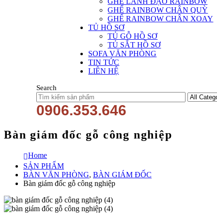
GHẾ LÃNH ĐẠO RAINBOW
GHẾ RAINBOW CHÂN QUỲ
GHẾ RAINBOW CHÂN XOAY
TỦ HỒ SƠ
TỦ GỖ HỒ SƠ
TỦ SẮT HỒ SƠ
SOFA VĂN PHÒNG
TIN TỨC
LIÊN HỆ
Search
0906.353.646
Bàn giám đốc gỗ công nghiệp
Home
SẢN PHẨM
BÀN VĂN PHÒNG
,
BÀN GIÁM ĐỐC
Bàn giám đốc gỗ công nghiệp