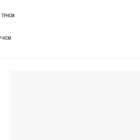
tại TPHCM
TP-HCM