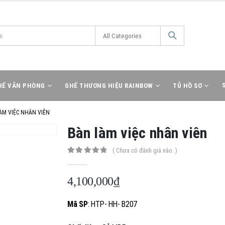
HẾ VĂN PHÒNG
GHẾ THƯƠNG HIỆU RAINBOW
TỦ HỒ SƠ
ÀM VIỆC NHÂN VIÊN
Bàn làm việc nhân viên
( Chưa có đánh giá nào. )
0
out of 5
4,100,000
₫
Mã SP
: HTP- HH- B207