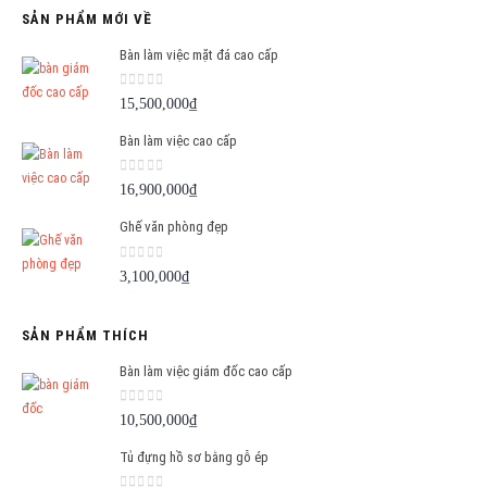
SẢN PHẨM MỚI VỀ
Bàn làm việc mặt đá cao cấp
0
out of 5
15,500,000
₫
Bàn làm việc cao cấp
0
out of 5
16,900,000
₫
Ghế văn phòng đẹp
0
out of 5
3,100,000
₫
SẢN PHẨM THÍCH
Bàn làm việc giám đốc cao cấp
0
out of 5
10,500,000
₫
Tủ đựng hồ sơ bằng gỗ ép