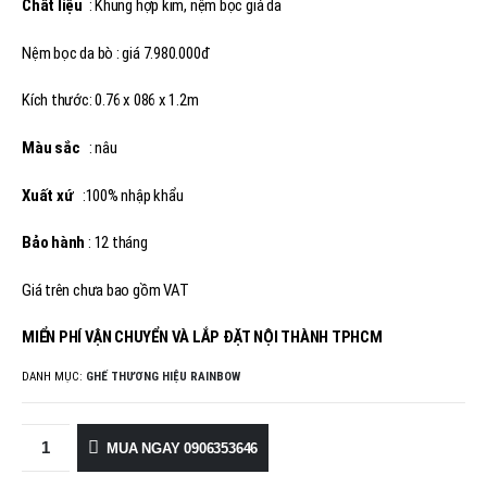
Chất liệu
: Khung hợp kim, nệm bọc giả da
Nệm bọc da bò : giá 7.980.000đ
Kích thước: 0.76 x 086 x 1.2m
Màu sắc
: nâu
Xuất xứ
:100% nhập khẩu
Bảo hành
: 12 tháng
Giá trên chưa bao gồm VAT
MIỂN PHÍ VẬN CHUYỂN VÀ LẮP ĐẶT NỘI THÀNH TPHCM
DANH MỤC:
GHẾ THƯƠNG HIỆU RAINBOW
MUA NGAY 0906353646