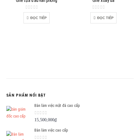
Ghế tựa đầu văn phòng
Ghế xoay da
0
out of 5
0
out of 5
ĐỌC TIẾP
ĐỌC TIẾP
SẢN PHẨM NỔI BẬT
Bàn làm việc mặt đá cao cấp
0
out of 5
15,500,000
₫
Bàn làm việc cao cấp