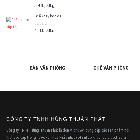
0
out of 5
3,910,000
₫
Ghế xoay bọc da
0
out of 5
4,100,000
₫
BÀN VĂN PHÒNG
GHẾ VĂN PHÒNG
CÔNG TY TNHH HÙNG THUẬN PHÁT
Công ty TNHH Hùng Thuận Phát là đơn vị chuyên cung cấp các sản phẩm nội
thất cáo cấp trong nước và nhập khẩu như: sofa nhập khẩu, sofa bed, sofa