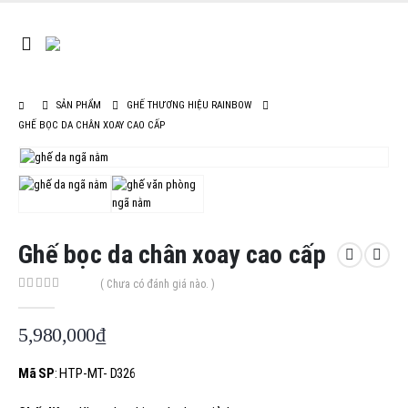
SẢN PHẨM
GHẾ THƯƠNG HIỆU RAINBOW
GHẾ BỌC DA CHÂN XOAY CAO CẤP
Ghế bọc da chân xoay cao cấp
( Chưa có đánh giá nào. )
0
out of 5
5,980,000
₫
Mã SP
: HTP-MT- D326