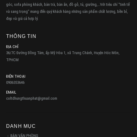
góc, sofa phòng khách, bàn trà, bàn ăn, đồ gỗ, tủ, giường,…Với tiêu chí “tinh tế
và sang trọng” mang đến quý khách hàng những sản phẩm chất lượng, bền bỉ,
đẹp và giá cả hợp lý.
THÔNG TIN
ĐỊA CHỈ
36/7C Đường Đồng Tâm, ấp Mỹ Hòa 1, xã Trung Chánh, Huyện Hóc Môn,
TPHCM
ĐIỆN THOẠI
0906353646
EMAIL
coltdhungthuanphat@gmail.com
DANH MỤC
BÀN VĂN PHÒNG