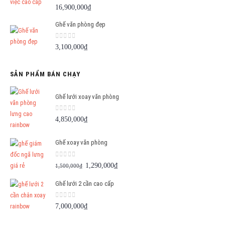
0
out of 5
16,900,000
₫
Ghế văn phòng đẹp
0
out of 5
3,100,000
₫
SẢN PHẨM BÁN CHẠY
Ghế lưới xoay văn phòng
0
out of 5
4,850,000
₫
Ghế xoay văn phòng
0
out of 5
Giá
Giá
1,290,000
₫
1,500,000
₫
gốc
hiện
Ghế lưới 2 cần cao cấp
là:
tại
1,500,000₫.
là:
0
out of 5
7,000,000
₫
1,290,000₫.