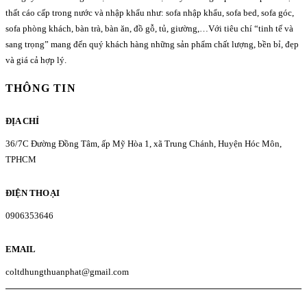
thất cáo cấp trong nước và nhập khẩu như: sofa nhập khẩu, sofa bed, sofa góc,
sofa phòng khách, bàn trà, bàn ăn, đồ gỗ, tủ, giường,…Với tiêu chí “tinh tế và
sang trọng” mang đến quý khách hàng những sản phẩm chất lượng, bền bỉ, đẹp
và giá cả hợp lý.
THÔNG TIN
ĐỊA CHỈ
36/7C Đường Đồng Tâm, ấp Mỹ Hòa 1, xã Trung Chánh, Huyện Hóc Môn,
TPHCM
ĐIỆN THOẠI
0906353646
EMAIL
coltdhungthuanphat@gmail.com