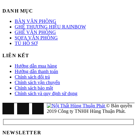
DANH MỤC
BÀN VĂN PHÒNG
GHẾ THƯƠNG HIỆU RAINBOW
GHẾ VĂN PHÒNG
SOFA VĂN PHÒNG
TỦ HỒ SƠ
LIÊN KẾT
Hướng dẫn mua hàng
Hướng dẫn thanh toán
Chính sách đổi trả
Chính sách vận chuyển
Chính sách bảo mật
Chính sách và quy định sử dụng
© Bản quyền
2019 Công ty TNHH Hùng Thuận Phát.
NEWSLETTER