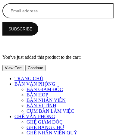
You've just added this product to the cart:
View Cart
Continue
TRANG CHỦ
BÀN VĂN PHÒNG
BÀN GIÁM ĐỐC
BÀN HỌP
BÀN NHÂN VIÊN
BÀN VI TÍNH
CỤM BÀN LÀM VIỆC
GHẾ VĂN PHÒNG
GHẾ GIÁM ĐỐC
GHẾ BĂNG CHỜ
GHẾ NHÂN VIÊN QUỲ