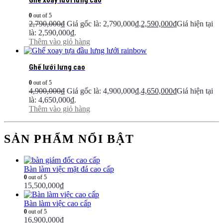
Ghế xoay lưới lưng cao
0
out of 5
2,790,000
₫
Giá gốc là: 2,790,000₫.
2,590,000
₫
Giá hiện tại
là: 2,590,000₫.
Thêm vào giỏ hàng
Ghế lưới lưng cao
0
out of 5
4,900,000
₫
Giá gốc là: 4,900,000₫.
4,650,000
₫
Giá hiện tại
là: 4,650,000₫.
Thêm vào giỏ hàng
SẢN PHẨM NỔI BẬT
Bàn làm việc mặt đá cao cấp
0
out of 5
15,500,000
₫
Bàn làm việc cao cấp
0
out of 5
16,900,000
₫