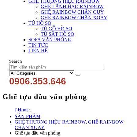
GHẾ THƯƠNG HIỆU RAINBOW
GHẾ LÃNH ĐẠO RAINBOW
GHẾ RAINBOW CHÂN QUỲ
GHẾ RAINBOW CHÂN XOAY
TỦ HỒ SƠ
TỦ GỖ HỒ SƠ
TỦ SẮT HỒ SƠ
SOFA VĂN PHÒNG
TIN TỨC
LIÊN HỆ
Search
0906.353.646
Ghế tựa đầu văn phòng
Home
SẢN PHẨM
GHẾ THƯƠNG HIỆU RAINBOW
,
GHẾ RAINBOW
CHÂN XOAY
Ghế tựa đầu văn phòng