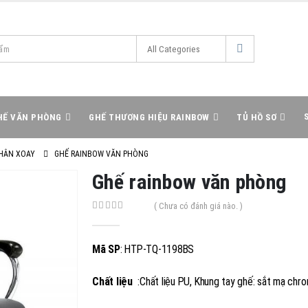
HẾ VĂN PHÒNG
GHẾ THƯƠNG HIỆU RAINBOW
TỦ HỒ SƠ
HÂN XOAY
GHẾ RAINBOW VĂN PHÒNG
Ghế rainbow văn phòng
( Chưa có đánh giá nào. )
0
out of 5
Mã SP
: HTP-TQ-1198BS
Chất liệu
:Chất liệu PU, Khung tay ghế: sắt mạ chr