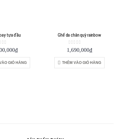
oay tựa đầu
Ghế da chân quỳ rainbow
ut of 5
0
out of 5
00,000
₫
1,690,000
₫
VÀO GIỎ HÀNG
THÊM VÀO GIỎ HÀNG
Gh
T