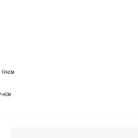
tại TPHCM
TP-HCM