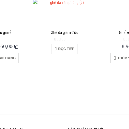
 giá rẻ
Ghế da giám đốc
Ghế x
 5
0
out of 5
0
o
á
Giá
950,000
₫
8,9
ĐỌC TIẾP
c
hiện
tại
GIỎ HÀNG
THÊM 
460,000₫.
là:
4,950,000₫.