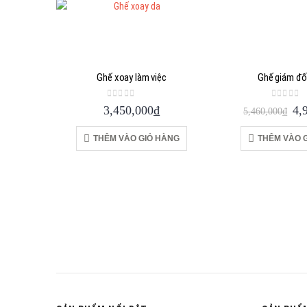
Ghế xoay làm việc
Ghế giám đốc
0
out of 5
0
out of
Gi
3,450,000
₫
4,
5,460,000
₫
gố
là:
THÊM VÀO GIỎ HÀNG
THÊM VÀO 
5,