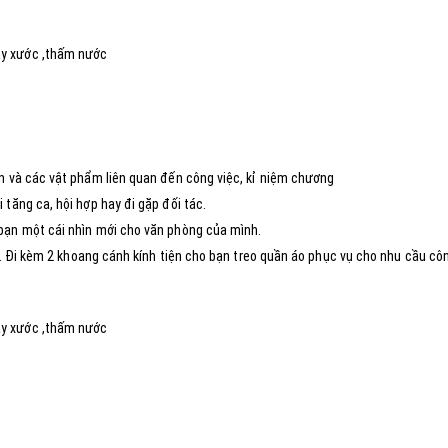
ầy xước ,thấm nước
ch và các vật phẩm liên quan đến công việc, kỉ niệm chương
 tăng ca, hội hợp hay đi gặp đối tác.
 bạn một cái nhìn mới cho văn phòng của mình.
sơ. Đi kèm 2 khoang cánh kính tiện cho bạn treo quần áo phục vụ cho nhu cầu cô
ầy xước ,thấm nước