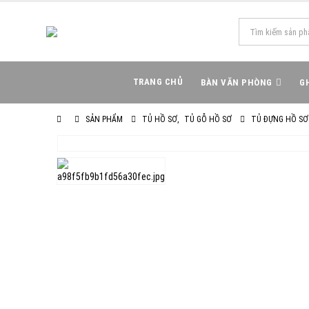
TRANG CHỦ
BÀN VĂN PHÒNG
G
SẢN PHẨM
TỦ HỒ SƠ
,
TỦ GỖ HỒ SƠ
TỦ ĐỰNG HỒ SƠ