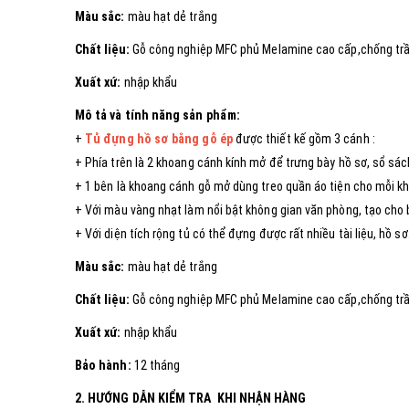
Màu sắc:
màu hạt dẻ trắng
Chất liệu:
Gỗ công nghiệp MFC phủ Melamine cao cấp,chống tr
Xuất xứ:
nhập khẩu
Mô tả và tính năng sản phẩm:
+
Tủ đựng hồ sơ bằng gỗ ép
được thiết kế gồm 3 cánh :
+ Phía trên là 2 khoang cánh kính mở để trưng bày hồ sơ, sổ sá
+ 1 bên là khoang cánh gỗ mở dùng treo quần áo tiện cho mỗi khi
+ Với màu vàng nhạt làm nổi bật không gian văn phòng, tạo cho
+ Với diện tích rộng tủ có thể đựng được rất nhiều tài liệu, hồ 
Màu sắc:
màu hạt dẻ trắng
Chất liệu:
Gỗ công nghiệp MFC phủ Melamine cao cấp,chống tr
Xuất xứ:
nhập khẩu
Bảo hành:
12 tháng
2. HƯỚNG DẪN KIỂM TRA KHI NHẬN HÀNG