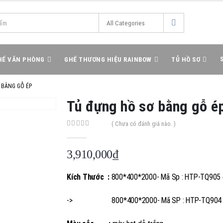
HẾ VĂN PHÒNG
GHẾ THƯƠNG HIỆU RAINBOW
TỦ HỒ SƠ
 BẰNG GỖ ÉP
Tủ đựng hồ sơ bằng gỗ é
( Chưa có đánh giá nào. )
0
out of 5
3,910,000
₫
Kích Thước :
800*400*2000- Mã Sp : HTP-TQ905 gi
-> 800*400*2000- Mã SP : HTP-TQ904 giá