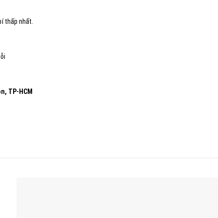
hí thấp nhất.
ỗi
Môn, TP-HCM