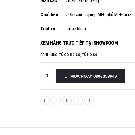
Màu sắc :
màu hạt dẻ trắng
Chất liệu :
Gỗ công nghiệp MFC phủ Melamine c
Xuất xứ :
nhập khẩu
XEM HÀNG TRỰC TIẾP TẠI SHOWROOM
DANH MỤC:
TỦ GỖ HỒ SƠ
,
TỦ HỒ SƠ
MUA NGAY 0906353646