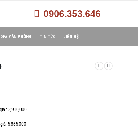
0906.353.646
SOFA VĂN PHÒNG
TIN TỨC
LIÊN HỆ
p
á : 3,910,000
: 5,865,000