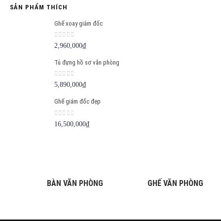
SẢN PHẨM THÍCH
Ghế xoay giám đốc
0
out of 5
2,960,000
₫
Tủ đựng hồ sơ văn phòng
0
out of 5
5,890,000
₫
Ghế giám đốc đẹp
0
out of 5
16,500,000
₫
BÀN VĂN PHÒNG
GHẾ VĂN PHÒNG