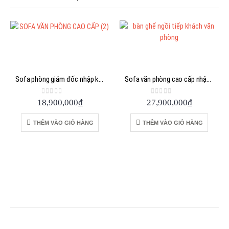
Sofa phòng giám đốc nhập khẩu
Sofa văn phòng cao cấp nhập khẩu
0
out of 5
0
out of 5
18,900,000
₫
27,900,000
₫
THÊM VÀO GIỎ HÀNG
THÊM VÀO GIỎ HÀNG