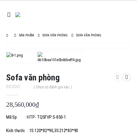
SẢN PHẨM
SOFA VĂN PHÒNG
SOFA VĂN PHÒNG
Sofa văn phòng
( Chưa có đánh giá nào. )
0
out of 5
28,560,000
₫
Mã Sp : HTP- TQSFVP S-850-1
Kích thước : 1S:120*82*90,3S:212*83*90