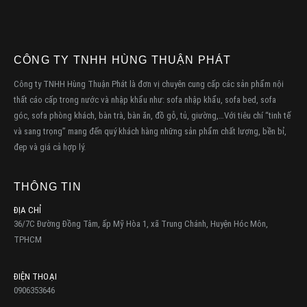
CÔNG TY TNHH HÙNG THUẬN PHÁT
Công ty TNHH Hùng Thuận Phát là đơn vị chuyên cung cấp các sản phẩm nội
thất cáo cấp trong nước và nhập khẩu như: sofa nhập khẩu, sofa bed, sofa
góc, sofa phòng khách, bàn trà, bàn ăn, đồ gỗ, tủ, giường,…Với tiêu chí “tinh tế
và sang trọng” mang đến quý khách hàng những sản phẩm chất lượng, bền bỉ,
đẹp và giá cả hợp lý.
THÔNG TIN
ĐỊA CHỈ
36/7C Đường Đồng Tâm, ấp Mỹ Hòa 1, xã Trung Chánh, Huyện Hóc Môn,
TPHCM
ĐIỆN THOẠI
0906353646