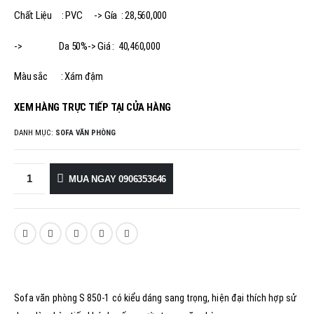
Chất Liệu : PVC -> Gía : 28,560,000
-> Da 50%-> Giá : 40,460,000
Màu sắc : Xám đậm
XEM HÀNG TRỰC TIẾP TẠI CỬA HÀNG
DANH MỤC:
SOFA VĂN PHÒNG
MUA NGAY 0906353646
Sofa văn phòng S 850-1 có kiểu dáng sang trọng, hiện đại thích hợp sử