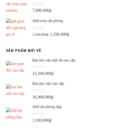
0
out of 5
7,000,000
₫
Ghế xoay văn phòng
0
out of 5
Giá
Giá
1,290,000
₫
1,500,000
₫
gốc
hiện
là:
tại
SẢN PHẨM MỚI VỀ
1,500,000₫.
là:
1,290,000₫.
Bàn làm việc mặt đá cao cấp
0
out of 5
15,500,000
₫
Bàn làm việc cao cấp
0
out of 5
16,900,000
₫
Ghế văn phòng đẹp
0
out of 5
3,100,000
₫