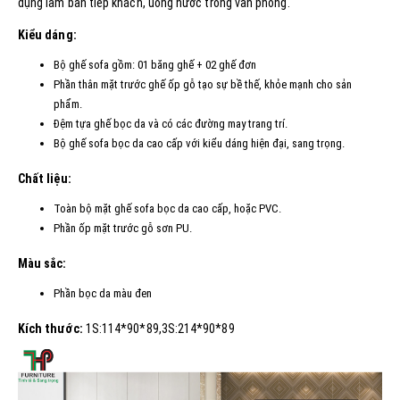
dụng làm bàn tiếp khách, uống nước trong văn phòng.
Kiểu dáng:
Bộ ghế sofa gồm: 01 băng ghế + 02 ghế đơn
Phần thân mặt trước ghế ốp gỗ tạo sự bề thế, khỏe mạnh cho sản
phẩm.
Đệm tựa ghế bọc da và có các đường may trang trí.
Bộ ghế sofa bọc da cao cấp với kiểu dáng hiện đại, sang trọng.
Chất liệu:
Toàn bộ mặt ghế sofa bọc da cao cấp, hoặc PVC.
Phần ốp mặt trước gỗ sơn PU.
Màu sắc:
Phần bọc da màu đen
Kích thước:
1S:114*90*89,3S:214*90*89