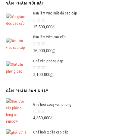
SẢN PHẨM NỔI BẬT
Bàn làm việc mặt đá cao cấp
0
out of 5
15,500,000
₫
Bàn làm việc cao cấp
0
out of 5
16,900,000
₫
Ghế văn phòng đẹp
0
out of 5
3,100,000
₫
SẢN PHẨM BÁN CHẠY
Ghế lưới xoay văn phòng
0
out of 5
4,850,000
₫
Ghế lưới 2 cần cao cấp