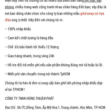
Hiện nay trên thị trường có rất nhiều địa điểm bán hàng
nội thất văn
phòng
, nhiều trang web cũng tranh nhau chào hàng đến bạn, vậy đâu là
nơi bạn dừng chân chọn cho công ty bạn những mẫu
ghế xoay có tựa
đầu
ưng ý nhất. Hãy đến với chúng tôi vì :
– 100% nhập khẩu
– Cam kết chất lượng là hàng đầu
– Chế độ bảo hành tối thiểu 12 tháng
– Giao hàng nhanh, trong vòng 24h
– Hỗ trợ đổi trả miễn phí nếu sản phẩm không đúng mô tả hoặc bị lỗi.
– Miển phí vận chuyển trong nội thành TpHCM
Chúng tôi tự hào là đơn vị cung cấp bàn ghế văn phòng nhập khẩu đẹp
rẻ tại TPHCM !
CÔNG TY TNHH HÙNG THUẬN PHÁT
Địa Chỉ: 36/7C,Đồng Tâm, Ấp Mỹ Hòa 1,Trung chánh, Hóc Môn, TP-HCM