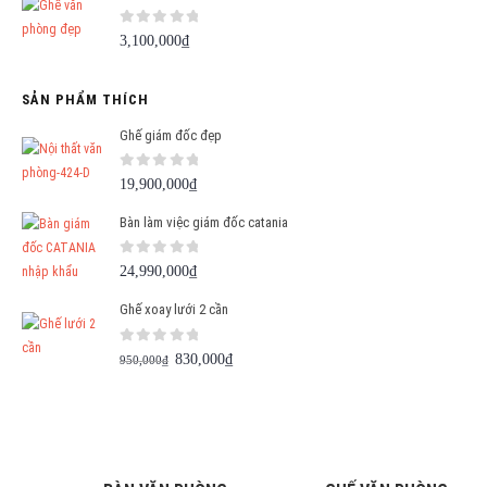
0
out of 5
3,100,000
₫
SẢN PHẨM THÍCH
Ghế giám đốc đẹp
0
out of 5
19,900,000
₫
Bàn làm việc giám đốc catania
0
out of 5
24,990,000
₫
Ghế xoay lưới 2 cần
0
out of 5
Giá
Giá
830,000
₫
950,000
₫
gốc
hiện
là:
tại
950,000₫.
là:
830,000₫.