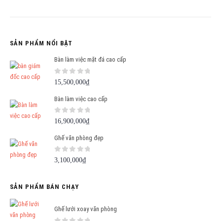
SẢN PHẨM NỔI BẬT
Bàn làm việc mặt đá cao cấp
0
out of 5
15,500,000
₫
Bàn làm việc cao cấp
0
out of 5
16,900,000
₫
Ghế văn phòng đẹp
0
out of 5
3,100,000
₫
SẢN PHẨM BÁN CHẠY
Ghế lưới xoay văn phòng