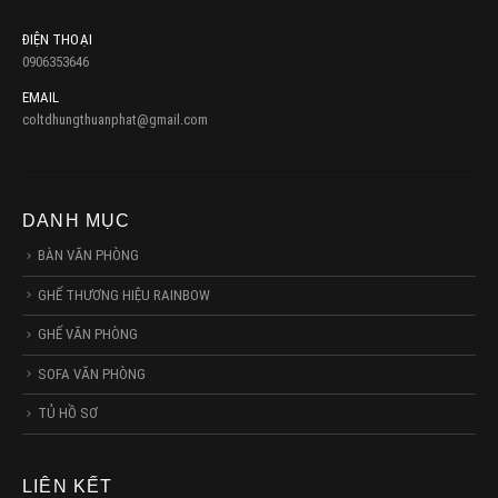
ĐIỆN THOẠI
0906353646
EMAIL
coltdhungthuanphat@gmail.com
DANH MỤC
BÀN VĂN PHÒNG
GHẾ THƯƠNG HIỆU RAINBOW
GHẾ VĂN PHÒNG
SOFA VĂN PHÒNG
TỦ HỒ SƠ
LIÊN KẾT