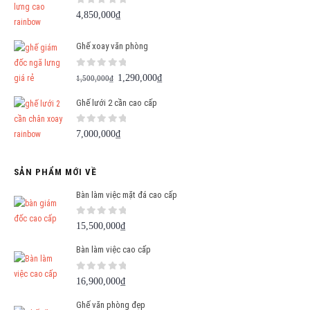
0
out of 5
4,850,000
₫
Ghế xoay văn phòng
0
out of 5
Giá
Giá
1,290,000
₫
1,500,000
₫
gốc
hiện
Ghế lưới 2 cần cao cấp
là:
tại
1,500,000₫.
là:
0
out of 5
7,000,000
₫
1,290,000₫.
SẢN PHẨM MỚI VỀ
Bàn làm việc mặt đá cao cấp
0
out of 5
15,500,000
₫
Bàn làm việc cao cấp
0
out of 5
16,900,000
₫
Ghế văn phòng đẹp