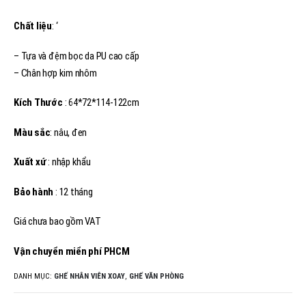
Chất liệu
: ‘
– Tựa và đệm bọc da PU cao cấp
– Chân hợp kim nhôm
Kích Thước
: 64*72*114-122cm
Màu sắc
: nâu, đen
Xuất xứ
: nhập khẩu
Bảo hành
: 12 tháng
Giá chưa bao gồm VAT
Vận chuyển miển phí PHCM
DANH MỤC:
GHẾ NHÂN VIÊN XOAY
,
GHẾ VĂN PHÒNG