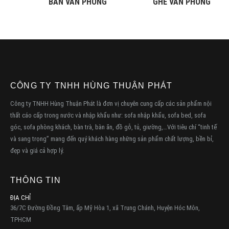
BÀN VĂN PHÒNG
GHẾ VĂN PHÒNG
CÔNG TY TNHH HÙNG THUẬN PHÁT
Công ty TNHH Hùng Thuận Phát là đơn vị chuyên cung cấp các sản phẩm nội
thất cáo cấp trong nước và nhập khẩu như: sofa nhập khẩu, sofa bed, sofa
góc, sofa phòng khách, bàn trà, bàn ăn, đồ gỗ, tủ, giường,…Với tiêu chí “tinh tế
và sang trọng” mang đến quý khách hàng những sản phẩm chất lượng, bền bỉ,
đẹp và giá cả hợp lý.
THÔNG TIN
ĐỊA CHỈ
36/7C Đường Đồng Tâm, ấp Mỹ Hòa 1, xã Trung Chánh, Huyện Hóc Môn,
TPHCM