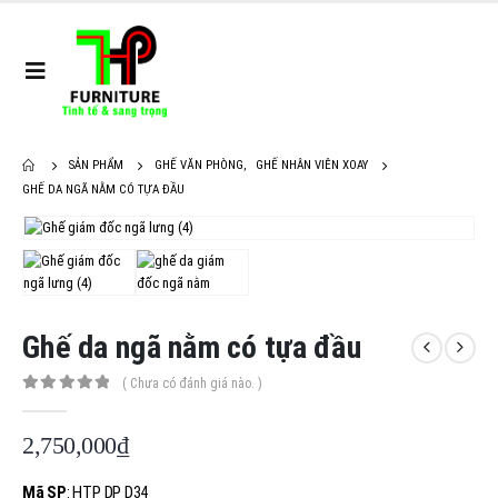
SẢN PHẨM
GHẾ VĂN PHÒNG
,
GHẾ NHÂN VIÊN XOAY
GHẾ DA NGÃ NẰM CÓ TỰA ĐẦU
Ghế da ngã nằm có tựa đầu
( Chưa có đánh giá nào. )
0
out of 5
2,750,000
₫
Mã SP
: HTP DP D34