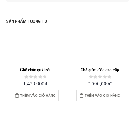
SẢN PHẨM TƯƠNG TỰ
Ghế chân quỳ lưới
Ghế giám đốc cao cấp
0
out of 5
0
out of 5
1,450,000
₫
7,500,000
₫
THÊM VÀO GIỎ HÀNG
THÊM VÀO GIỎ HÀNG