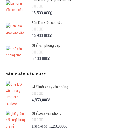
0
out of 5
15,500,000
₫
Bàn làm việc cao cấp
0
out of 5
16,900,000
₫
Ghế văn phòng đẹp
0
out of 5
3,100,000
₫
SẢN PHẨM BÁN CHẠY
Ghế lưới xoay văn phòng
0
out of 5
4,850,000
₫
Ghế xoay văn phòng
0
out of 5
Giá
Giá
1,290,000
₫
1,500,000
₫