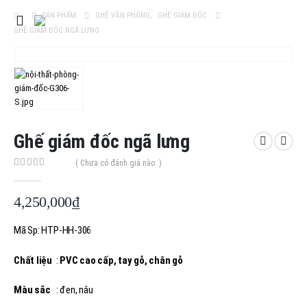
SẢN PHẨM
GHẾ VĂN PHÒNG
,
GHẾ GIÁM ĐỐC
GHẾ GIÁM ĐỐC NGÃ LƯNG
Ghế giám đốc ngã lưng
( Chưa có đánh giá nào. )
0
out of 5
4,250,000
₫
Mã Sp: HTP-HH-306
Chất liệu
:
PVC cao cấp, tay gỗ, chân gỗ
Màu sắc
: đen, nâu