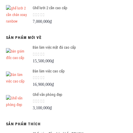
gốc
hiện
Ghế lưới 2 cần cao cấp
là:
tại
1,500,000₫.
là:
0
out of 5
7,000,000
₫
1,290,000₫.
SẢN PHẨM MỚI VỀ
Bàn làm việc mặt đá cao cấp
0
out of 5
15,500,000
₫
Bàn làm việc cao cấp
0
out of 5
16,900,000
₫
Ghế văn phòng đẹp
0
out of 5
3,100,000
₫
SẢN PHẨM THÍCH