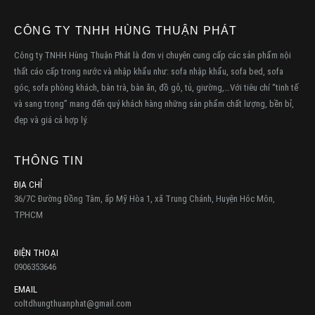
CÔNG TY TNHH HÙNG THUẬN PHÁT
Công ty TNHH Hùng Thuận Phát là đơn vị chuyên cung cấp các sản phẩm nội
thất cáo cấp trong nước và nhập khẩu như: sofa nhập khẩu, sofa bed, sofa
góc, sofa phòng khách, bàn trà, bàn ăn, đồ gỗ, tủ, giường,…Với tiêu chí “tinh tế
và sang trọng” mang đến quý khách hàng những sản phẩm chất lượng, bền bỉ,
đẹp và giá cả hợp lý.
THÔNG TIN
ĐỊA CHỈ
36/7C Đường Đồng Tâm, ấp Mỹ Hòa 1, xã Trung Chánh, Huyện Hóc Môn,
TPHCM
ĐIỆN THOẠI
0906353646
EMAIL
coltdhungthuanphat@gmail.com