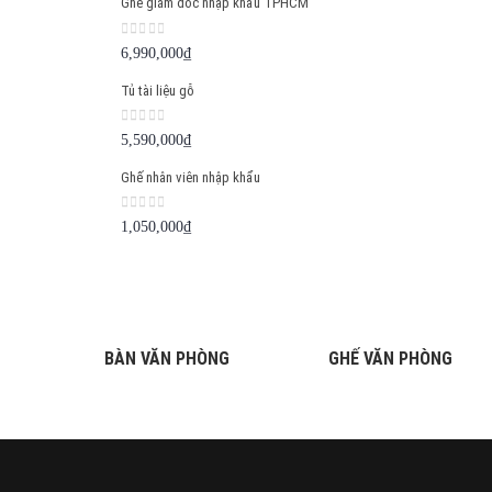
Ghế giám đốc nhập khẩu TPHCM
0
out of 5
6,990,000
₫
Tủ tài liệu gỗ
0
out of 5
5,590,000
₫
Ghế nhân viên nhập khẩu
0
out of 5
1,050,000
₫
BÀN VĂN PHÒNG
GHẾ VĂN PHÒNG