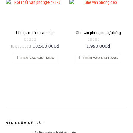
Ghế giám đốc cao cấp
Ghế văn phòng có tựa lưng
0
out of 5
0
out of 5
Giá
Giá
18,500,000
₫
1,990,000
₫
19,990,000
₫
gốc
hiện
là:
tại
THÊM VÀO GIỎ HÀNG
THÊM VÀO GIỎ HÀNG
19,990,000₫.
là:
18,500,000₫.
SẢN PHẨM NỔI BẬT
Bàn làm việc mặt đá cao cấp