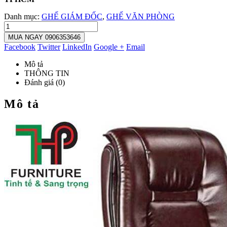
Danh mục:
GHẾ GIÁM ĐỐC
,
GHẾ VĂN PHÒNG
MUA NGAY 0906353646
Facebook
Twitter
LinkedIn
Google +
Email
Mô tả
THÔNG TIN
Đánh giá (0)
Mô tả