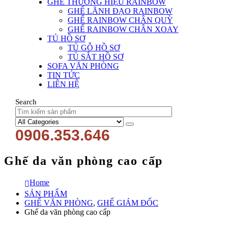
GHẾ THƯƠNG HIỆU RAINBOW
GHẾ LÃNH ĐẠO RAINBOW
GHẾ RAINBOW CHÂN QUỲ
GHẾ RAINBOW CHÂN XOAY
TỦ HỒ SƠ
TỦ GỖ HỒ SƠ
TỦ SẮT HỒ SƠ
SOFA VĂN PHÒNG
TIN TỨC
LIÊN HỆ
Search
0906.353.646
Ghế da văn phòng cao cấp
Home
SẢN PHẨM
GHẾ VĂN PHÒNG
,
GHẾ GIÁM ĐỐC
Ghế da văn phòng cao cấp