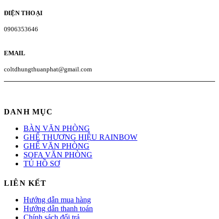
ĐIỆN THOẠI
0906353646
EMAIL
coltdhungthuanphat@gmail.com
DANH MỤC
BÀN VĂN PHÒNG
GHẾ THƯƠNG HIỆU RAINBOW
GHẾ VĂN PHÒNG
SOFA VĂN PHÒNG
TỦ HỒ SƠ
LIÊN KẾT
Hướng dẫn mua hàng
Hướng dẫn thanh toán
Chính sách đổi trả