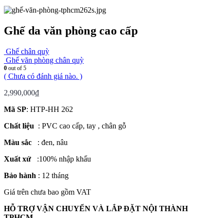
Ghế da văn phòng cao cấp
Ghế chân quỳ
Ghế văn phòng chân quỳ
0
out of 5
( Chưa có đánh giá nào. )
2,990,000
₫
Mã SP
: HTP-HH 262
Chất liệu
: PVC cao cấp, tay , chân gỗ
Màu sắc
: đen, nâu
Xuất xứ
:100% nhập khẩu
Bảo hành
: 12 tháng
Giá trên chưa bao gồm VAT
HỖ TRỢ VẬN CHUYỂN VÀ LẮP ĐẶT NỘI THÀNH
TPHCM