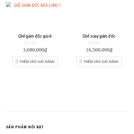
Ghế giám đốc giá rẻ
Ghế xoay giám đốc
0
out of 5
0
out of 5
3,680,000
₫
16,500,000
₫
THÊM VÀO GIỎ HÀNG
THÊM VÀO GIỎ HÀNG
SẢN PHẨM NỔI BẬT