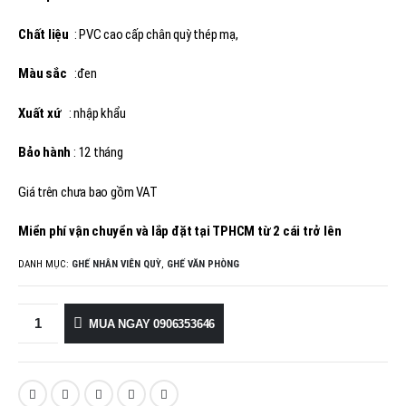
Chất liệu
: PVC cao cấp chân quỳ thép mạ,
Màu sắc
:đen
Xuất xứ
: nhập khẩu
Bảo hành
: 12 tháng
Giá trên chưa bao gồm VAT
Miển phí vận chuyển và lắp đặt tại TPHCM từ 2 cái trở lên
DANH MỤC:
GHẾ NHÂN VIÊN QUỲ
,
GHẾ VĂN PHÒNG
MUA NGAY 0906353646