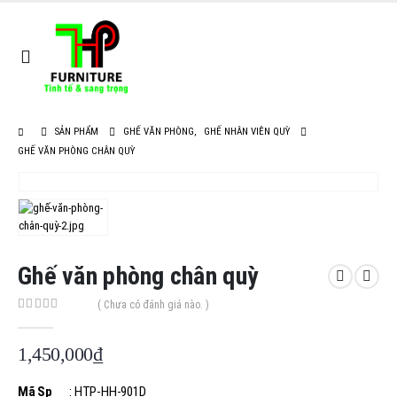
SẢN PHẨM
GHẾ VĂN PHÒNG
,
GHẾ NHÂN VIÊN QUỲ
GHẾ VĂN PHÒNG CHÂN QUỲ
Ghế văn phòng chân quỳ
( Chưa có đánh giá nào. )
0
out of 5
1,450,000
₫
Mã Sp
: HTP-HH-901D