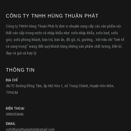
CÔNG TY TNHH HÙNG THUẬN PHÁT
Công ty TNHH Hùng Thuận Phát là đơn vị chuyên cung cấp các sản phẩm nội
thất cáo cấp trong nước và nhập khẩu như: sofa nhập khẩu, sofa bed, sofa
góc, sofa phòng khách, bàn trà, bàn ăn, đồ gỗ, tủ, giường,…Với tiêu chí “tinh tế
và sang trọng” mang đến quý khách hàng những sản phẩm chất lượng, bền bỉ,
đẹp và giá cả hợp lý.
THÔNG TIN
ĐỊA CHỈ
36/7C Đường Đồng Tâm, ấp Mỹ Hòa 1, xã Trung Chánh, Huyện Hóc Môn,
TPHCM
ĐIỆN THOẠI
0906353646
EMAIL
coltdhungthuanphat@gmail.com