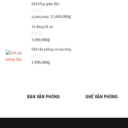
Ghế tổng giám đốc
0
out of 5
Giá
Giá
15,600,000
₫
16,800,000
₫
gốc
hiện
Tủ đựng hồ sơ
là:
tại
16,800,000₫.
là:
0
out of 5
3,690,000
₫
15,600,000₫.
Ghế văn phòng có tựa lưng
0
out of 5
1,990,000
₫
BÀN VĂN PHÒNG
GHẾ VĂN PHÒNG