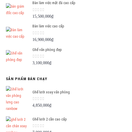
Bàn làm việc mặt đá cao cấp
0
out of 5
15,500,000
₫
Bàn làm việc cao cấp
0
out of 5
16,900,000
₫
Ghế văn phòng đẹp
0
out of 5
3,100,000
₫
SẢN PHẨM BÁN CHẠY
Ghế lưới xoay văn phòng
0
out of 5
4,850,000
₫
Ghế lưới 2 cần cao cấp
0
out of 5