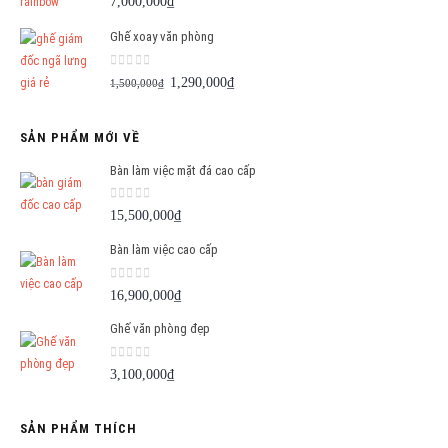
7,000,000
₫
Ghế xoay văn phòng
0
out of 5
Giá
Giá
1,290,000
₫
1,500,000
₫
gốc
hiện
là:
tại
SẢN PHẨM MỚI VỀ
1,500,000₫.
là:
1,290,000₫.
Bàn làm việc mặt đá cao cấp
0
out of 5
15,500,000
₫
Bàn làm việc cao cấp
0
out of 5
16,900,000
₫
Ghế văn phòng đẹp
0
out of 5
3,100,000
₫
SẢN PHẨM THÍCH