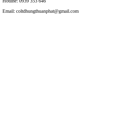
Hotline: 0939 353 646
Email: coltdhungthuanphat@gmail.com