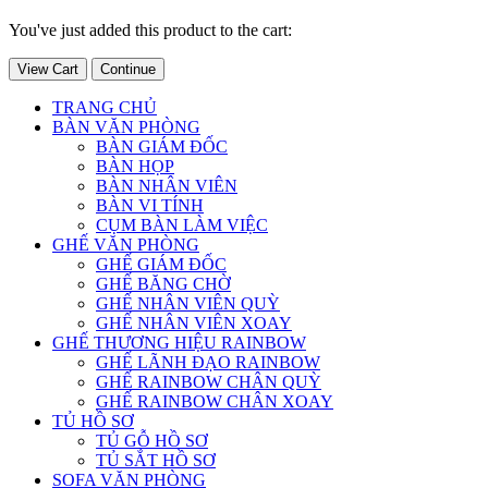
You've just added this product to the cart:
View Cart
Continue
TRANG CHỦ
BÀN VĂN PHÒNG
BÀN GIÁM ĐỐC
BÀN HỌP
BÀN NHÂN VIÊN
BÀN VI TÍNH
CỤM BÀN LÀM VIỆC
GHẾ VĂN PHÒNG
GHẾ GIÁM ĐỐC
GHẾ BĂNG CHỜ
GHẾ NHÂN VIÊN QUỲ
GHẾ NHÂN VIÊN XOAY
GHẾ THƯƠNG HIỆU RAINBOW
GHẾ LÃNH ĐẠO RAINBOW
GHẾ RAINBOW CHÂN QUỲ
GHẾ RAINBOW CHÂN XOAY
TỦ HỒ SƠ
TỦ GỖ HỒ SƠ
TỦ SẮT HỒ SƠ
SOFA VĂN PHÒNG