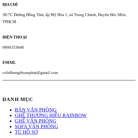
ĐỊA CHỈ
36/7C Đường Đồng Tâm, ấp Mỹ Hòa 1, xã Trung Chánh, Huyện Hóc Môn,
TPHCM
ĐIỆN THOẠI
0906353646
EMAIL
coltdhungthuanphat@gmail.com
DANH MỤC
BÀN VĂN PHÒNG
GHẾ THƯƠNG HIỆU RAINBOW
GHẾ VĂN PHÒNG
SOFA VĂN PHÒNG
TỦ HỒ SƠ