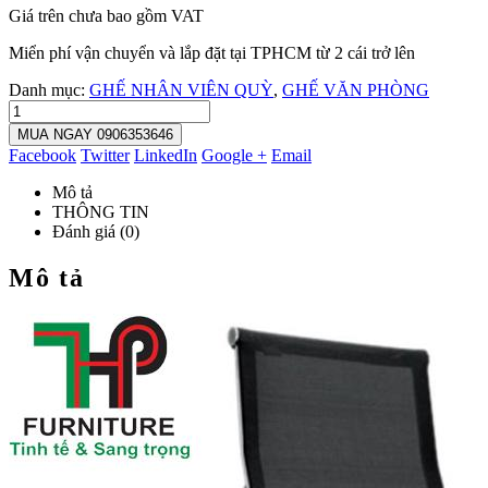
Giá trên chưa bao gồm VAT
Miển phí vận chuyển và lắp đặt tại TPHCM từ 2 cái trở lên
Danh mục:
GHẾ NHÂN VIÊN QUỲ
,
GHẾ VĂN PHÒNG
MUA NGAY 0906353646
Facebook
Twitter
LinkedIn
Google +
Email
Mô tả
THÔNG TIN
Đánh giá (0)
Mô tả