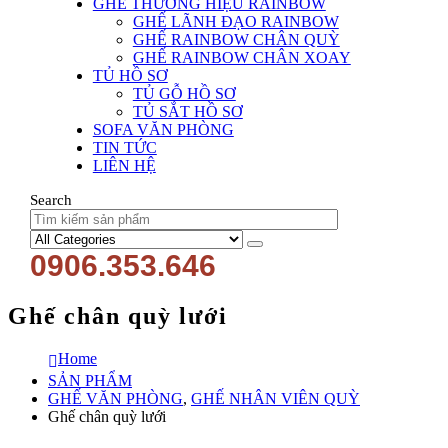
GHẾ THƯƠNG HIỆU RAINBOW
GHẾ LÃNH ĐẠO RAINBOW
GHẾ RAINBOW CHÂN QUỲ
GHẾ RAINBOW CHÂN XOAY
TỦ HỒ SƠ
TỦ GỖ HỒ SƠ
TỦ SẮT HỒ SƠ
SOFA VĂN PHÒNG
TIN TỨC
LIÊN HỆ
Search
0906.353.646
Ghế chân quỳ lưới
Home
SẢN PHẨM
GHẾ VĂN PHÒNG
,
GHẾ NHÂN VIÊN QUỲ
Ghế chân quỳ lưới