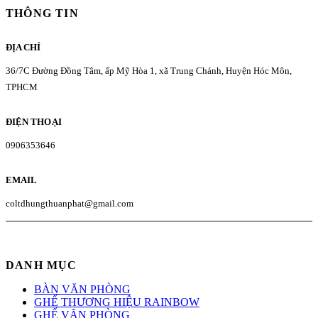
THÔNG TIN
ĐỊA CHỈ
36/7C Đường Đồng Tâm, ấp Mỹ Hòa 1, xã Trung Chánh, Huyện Hóc Môn,
TPHCM
ĐIỆN THOẠI
0906353646
EMAIL
coltdhungthuanphat@gmail.com
DANH MỤC
BÀN VĂN PHÒNG
GHẾ THƯƠNG HIỆU RAINBOW
GHẾ VĂN PHÒNG