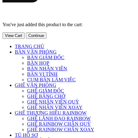
You've just added this product to the cart:
View Cart
Continue
TRANG CHỦ
BÀN VĂN PHÒNG
BÀN GIÁM ĐỐC
BÀN HỌP
BÀN NHÂN VIÊN
BÀN VI TÍNH
CỤM BÀN LÀM VIỆC
GHẾ VĂN PHÒNG
GHẾ GIÁM ĐỐC
GHẾ BĂNG CHỜ
GHẾ NHÂN VIÊN QUỲ
GHẾ NHÂN VIÊN XOAY
GHẾ THƯƠNG HIỆU RAINBOW
GHẾ LÃNH ĐẠO RAINBOW
GHẾ RAINBOW CHÂN QUỲ
GHẾ RAINBOW CHÂN XOAY
TỦ HỒ SƠ