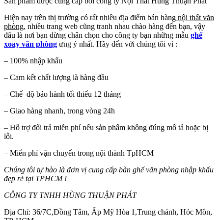
Sản phẩm được cung cấp bởi công ty Nội Thất Hùng Thuận Phát
Hiện nay trên thị trường có rất nhiều địa điểm bán hàng
nội thất văn
phòng
, nhiều trang web cũng tranh nhau chào hàng đến bạn, vậy
đâu là nơi bạn dừng chân chọn cho công ty bạn những mẫu
ghế
xoay văn phòng
ưng ý nhất. Hãy đến với chúng tôi vì :
– 100% nhập khẩu
– Cam kết chất lượng là hàng đầu
– Chế độ bảo hành tối thiểu 12 tháng
– Giao hàng nhanh, trong vòng 24h
– Hỗ trợ đổi trả miễn phí nếu sản phẩm không đúng mô tả hoặc bị
lỗi.
– Miển phí vận chuyển trong nội thành TpHCM
Chúng tôi tự hào là đơn vị cung cấp bàn ghế văn phòng nhập khẩu
đẹp rẻ tại TPHCM !
CÔNG TY TNHH HÙNG THUẬN PHÁT
Địa Chỉ: 36/7C,Đồng Tâm, Ấp Mỹ Hòa 1,Trung chánh, Hóc Môn,