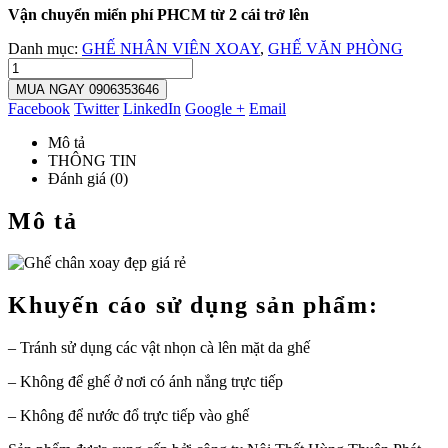
Vận chuyển miển phí PHCM từ 2 cái trở lên
Danh mục:
GHẾ NHÂN VIÊN XOAY
,
GHẾ VĂN PHÒNG
MUA NGAY 0906353646
Facebook
Twitter
LinkedIn
Google +
Email
Mô tả
THÔNG TIN
Đánh giá (0)
Mô tả
Khuyến cáo sử dụng sản phẩm:
– Tránh sử dụng các vật nhọn cà lên mặt da ghế
– Không để ghế ở nơi có ánh nắng trực tiếp
– Không để nước đổ trực tiếp vào ghế