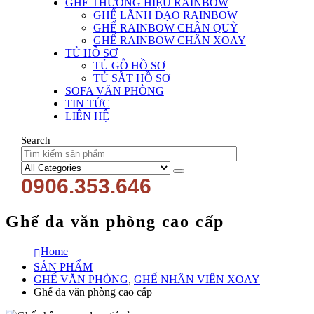
GHẾ THƯƠNG HIỆU RAINBOW
GHẾ LÃNH ĐẠO RAINBOW
GHẾ RAINBOW CHÂN QUỲ
GHẾ RAINBOW CHÂN XOAY
TỦ HỒ SƠ
TỦ GỖ HỒ SƠ
TỦ SẮT HỒ SƠ
SOFA VĂN PHÒNG
TIN TỨC
LIÊN HỆ
Search
0906.353.646
Ghế da văn phòng cao cấp
Home
SẢN PHẨM
GHẾ VĂN PHÒNG
,
GHẾ NHÂN VIÊN XOAY
Ghế da văn phòng cao cấp