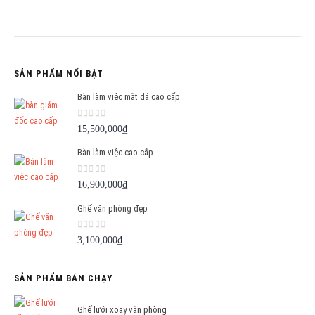
SẢN PHẨM NỔI BẬT
Bàn làm việc mặt đá cao cấp
0
out of 5
15,500,000
₫
Bàn làm việc cao cấp
0
out of 5
16,900,000
₫
Ghế văn phòng đẹp
0
out of 5
3,100,000
₫
SẢN PHẨM BÁN CHẠY
Ghế lưới xoay văn phòng