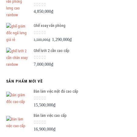
0
out of 5
4,850,000
₫
Ghế xoay văn phòng
0
out of 5
Giá
Giá
1,290,000
₫
1,500,000
₫
gốc
hiện
Ghế lưới 2 cần cao cấp
là:
tại
1,500,000₫.
là:
0
out of 5
7,000,000
₫
1,290,000₫.
SẢN PHẨM MỚI VỀ
Bàn làm việc mặt đá cao cấp
0
out of 5
15,500,000
₫
Bàn làm việc cao cấp
0
out of 5
16,900,000
₫