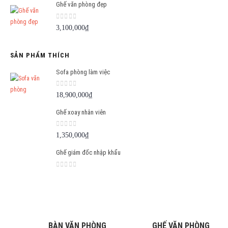
Ghế văn phòng đẹp
0
out of 5
3,100,000
₫
SẢN PHẨM THÍCH
Sofa phòng làm việc
0
out of 5
18,900,000
₫
Ghế xoay nhân viên
0
out of 5
1,350,000
₫
Ghế giám đốc nhập khẩu
0
out of 5
BÀN VĂN PHÒNG
GHẾ VĂN PHÒNG