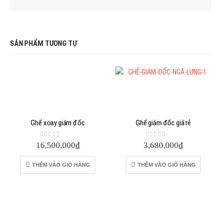
SẢN PHẨM TƯƠNG TỰ
Ghế xoay giám đốc
Ghế giám đốc giá rẻ
0
out of 5
0
out of 5
16,500,000
₫
3,680,000
₫
THÊM VÀO GIỎ HÀNG
THÊM VÀO GIỎ HÀNG