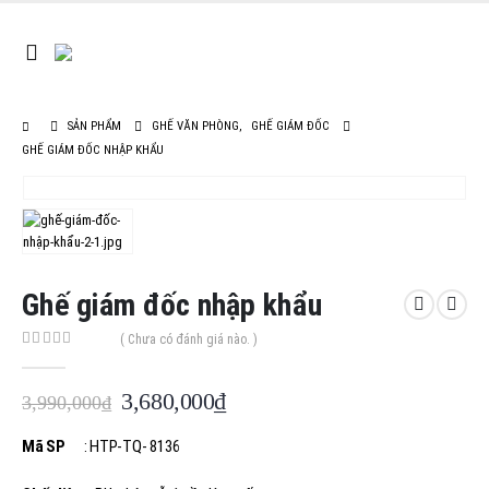
SẢN PHẨM
GHẾ VĂN PHÒNG
,
GHẾ GIÁM ĐỐC
GHẾ GIÁM ĐỐC NHẬP KHẨU
Ghế giám đốc nhập khẩu
( Chưa có đánh giá nào. )
0
out of 5
Giá
Giá
3,680,000
₫
3,990,000
₫
gốc
hiện
là:
tại
Mã SP
: HTP-TQ- 8136
3,990,000₫.
là: