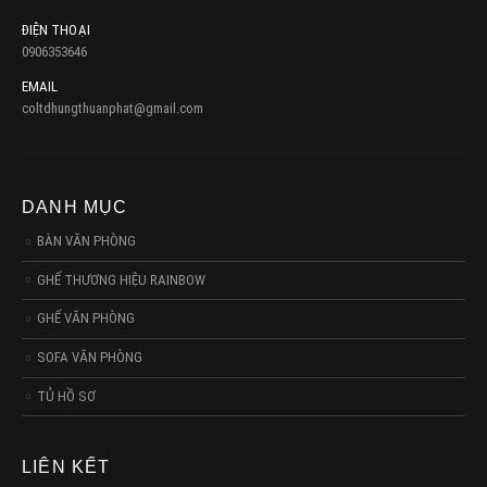
ĐIỆN THOẠI
0906353646
EMAIL
coltdhungthuanphat@gmail.com
DANH MỤC
BÀN VĂN PHÒNG
GHẾ THƯƠNG HIỆU RAINBOW
GHẾ VĂN PHÒNG
SOFA VĂN PHÒNG
TỦ HỒ SƠ
LIÊN KẾT