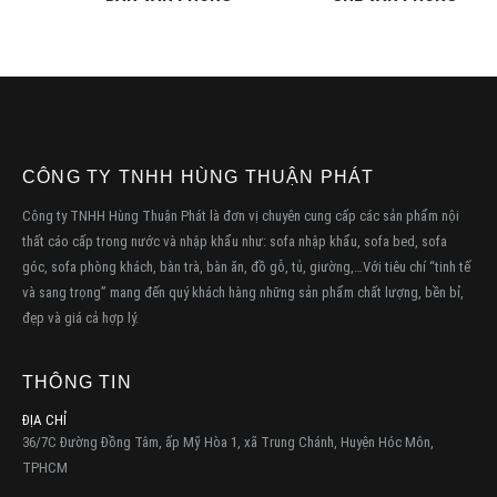
CÔNG TY TNHH HÙNG THUẬN PHÁT
Công ty TNHH Hùng Thuận Phát là đơn vị chuyên cung cấp các sản phẩm nội
thất cáo cấp trong nước và nhập khẩu như: sofa nhập khẩu, sofa bed, sofa
góc, sofa phòng khách, bàn trà, bàn ăn, đồ gỗ, tủ, giường,…Với tiêu chí “tinh tế
và sang trọng” mang đến quý khách hàng những sản phẩm chất lượng, bền bỉ,
đẹp và giá cả hợp lý.
THÔNG TIN
ĐỊA CHỈ
36/7C Đường Đồng Tâm, ấp Mỹ Hòa 1, xã Trung Chánh, Huyện Hóc Môn,
TPHCM