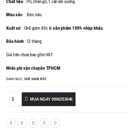
3,680,000₫.
Chất liệu
: PU, chân gỗ, 1 cần lên xuống
Màu sắc
: Đen, nâu
Xuất xứ
:Ghế giám đốc là
sản phẩm 100% nhập khẩu.
Bảo hành
: 12 tháng
Giá trên chưa bao gồm VAT
Miển phí vận chuyển TPHCM
DANH MỤC:
GHẾ GIÁM ĐỐC
MUA NGAY 0906353646