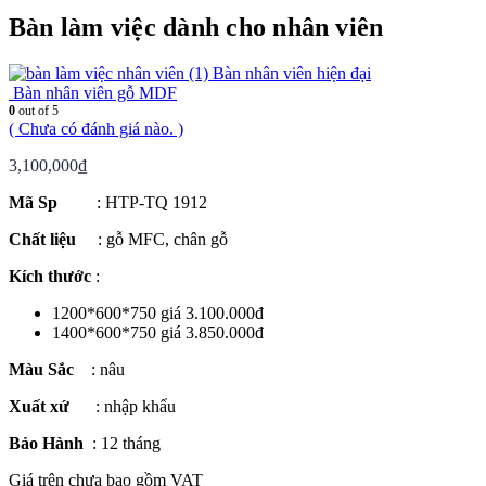
Bàn làm việc dành cho nhân viên
Bàn nhân viên hiện đại
Bàn nhân viên gỗ MDF
0
out of 5
( Chưa có đánh giá nào. )
3,100,000
₫
Mã Sp
: HTP-TQ 1912
Chất liệu
: gỗ MFC, chân gỗ
Kích thước
:
1200*600*750 giá 3.100.000đ
1400*600*750 giá 3.850.000đ
Màu Sắc
: nâu
Xuất xứ
: nhập khẩu
Bảo Hành
: 12 tháng
Giá trên chưa bao gồm VAT