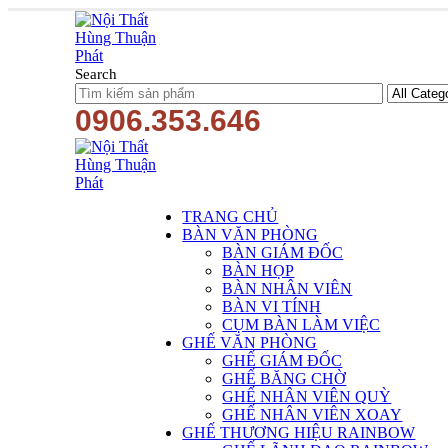
Search
0906.353.646
TRANG CHỦ
BÀN VĂN PHÒNG
BÀN GIÁM ĐỐC
BÀN HỌP
BÀN NHÂN VIÊN
BÀN VI TÍNH
CỤM BÀN LÀM VIỆC
GHẾ VĂN PHÒNG
GHẾ GIÁM ĐỐC
GHẾ BĂNG CHỜ
GHẾ NHÂN VIÊN QUỲ
GHẾ NHÂN VIÊN XOAY
GHẾ THƯƠNG HIỆU RAINBOW