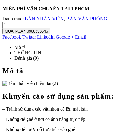
MIỂN PHÍ VẬN CHUYỂN TẠI TPHCM
Danh mục:
BÀN NHÂN VIÊN
,
BÀN VĂN PHÒNG
MUA NGAY 0906353646
Facebook
Twitter
LinkedIn
Google +
Email
Mô tả
THÔNG TIN
Đánh giá (0)
Mô tả
Khuyến cáo sử dụng sản phẩm:
– Tránh sử dụng các vật nhọn cà lên mặt bàn
– Không để ghế ở nơi có ánh nắng trực tiếp
– Không để nước đổ trực tiếp vào ghế