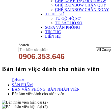
GHẾ LÃNH ĐẠO RAINBOW
GHẾ RAINBOW CHÂN QUỲ
GHẾ RAINBOW CHÂN XOAY
TỦ HỒ SƠ
TỦ GỖ HỒ SƠ
TỦ SẮT HỒ SƠ
SOFA VĂN PHÒNG
TIN TỨC
LIÊN HỆ
Search
0906.353.646
Bàn làm việc dành cho nhân viên
Home
SẢN PHẨM
BÀN VĂN PHÒNG
,
BÀN NHÂN VIÊN
Bàn làm việc dành cho nhân viên