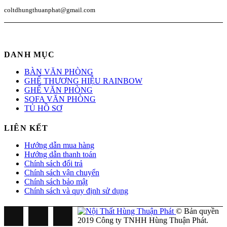
coltdhungthuanphat@gmail.com
DANH MỤC
BÀN VĂN PHÒNG
GHẾ THƯƠNG HIỆU RAINBOW
GHẾ VĂN PHÒNG
SOFA VĂN PHÒNG
TỦ HỒ SƠ
LIÊN KẾT
Hướng dẫn mua hàng
Hướng dẫn thanh toán
Chính sách đổi trả
Chính sách vận chuyển
Chính sách bảo mật
Chính sách và quy định sử dụng
© Bản quyền
2019 Công ty TNHH Hùng Thuận Phát.