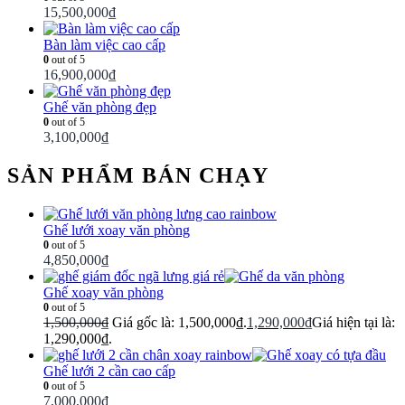
15,500,000
₫
Bàn làm việc cao cấp
0
out of 5
16,900,000
₫
Ghế văn phòng đẹp
0
out of 5
3,100,000
₫
SẢN PHẨM BÁN CHẠY
Ghế lưới xoay văn phòng
0
out of 5
4,850,000
₫
Ghế xoay văn phòng
0
out of 5
1,500,000
₫
Giá gốc là: 1,500,000₫.
1,290,000
₫
Giá hiện tại là:
1,290,000₫.
Ghế lưới 2 cần cao cấp
0
out of 5
7,000,000
₫