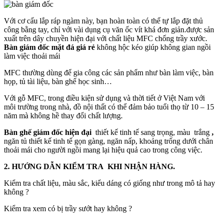
Với cơ cấu lắp ráp ngàm này, bạn hoàn toàn có thể tự lắp đặt thủ
công bằng tay, chỉ với vài dụng cụ văn ốc vít khá đơn giản.được sản
xuất trên dây chuyền hiện đại với chất liệu MFC chống trầy xước.
Bàn giám đốc mặt đá giá rẻ
không hộc kéo giúp không gian ngồi
làm việc thoải mái
MFC thường dùng để gia công các sản phẩm như bàn làm việc, bàn
họp, tủ tài liệu, bàn ghế học sinh…
Với gỗ MFC, trong điều kiện sử dụng và thời tiết ở Việt Nam với
môi trường trong nhà, đồ nội thất có thể đảm bảo tuổi thọ từ 10 – 15
năm mà không hề thay đổi chất lượng.
Bàn ghế giám đốc hiện đại
thiết kế tinh tế sang trọng, màu trắng
,
ngăn tủ thiết kế tinh tế gọn gàng, ngăn nấp, khoảng trống dưới chân
thoải mái cho người ngồi mang lại hiệu quả cao trong công việc.
2. HƯỚNG DẪN KIỂM TRA KHI NHẬN HÀNG.
Kiểm tra chất liệu, màu sắc, kiểu dáng có giống như trong mô tả hay
không ?
Kiểm tra xem có bị trầy sướt hay không ?