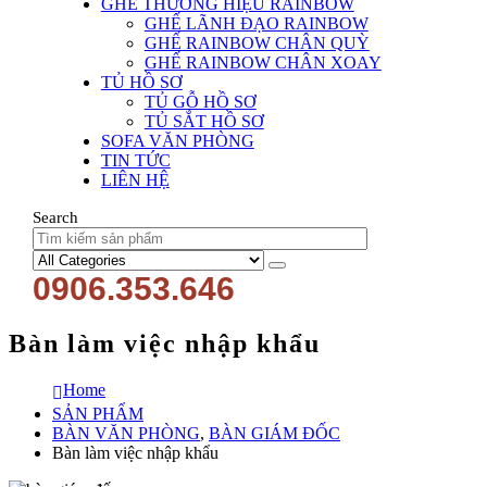
GHẾ THƯƠNG HIỆU RAINBOW
GHẾ LÃNH ĐẠO RAINBOW
GHẾ RAINBOW CHÂN QUỲ
GHẾ RAINBOW CHÂN XOAY
TỦ HỒ SƠ
TỦ GỖ HỒ SƠ
TỦ SẮT HỒ SƠ
SOFA VĂN PHÒNG
TIN TỨC
LIÊN HỆ
Search
0906.353.646
Bàn làm việc nhập khẩu
Home
SẢN PHẨM
BÀN VĂN PHÒNG
,
BÀN GIÁM ĐỐC
Bàn làm việc nhập khẩu