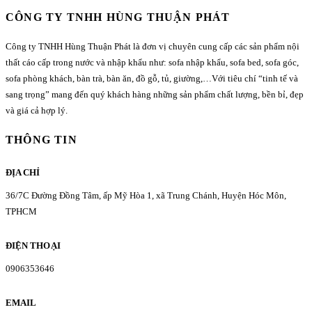
CÔNG TY TNHH HÙNG THUẬN PHÁT
Công ty TNHH Hùng Thuận Phát là đơn vị chuyên cung cấp các sản phẩm nội
thất cáo cấp trong nước và nhập khẩu như: sofa nhập khẩu, sofa bed, sofa góc,
sofa phòng khách, bàn trà, bàn ăn, đồ gỗ, tủ, giường,…Với tiêu chí “tinh tế và
sang trọng” mang đến quý khách hàng những sản phẩm chất lượng, bền bỉ, đẹp
và giá cả hợp lý.
THÔNG TIN
ĐỊA CHỈ
36/7C Đường Đồng Tâm, ấp Mỹ Hòa 1, xã Trung Chánh, Huyện Hóc Môn,
TPHCM
ĐIỆN THOẠI
0906353646
EMAIL