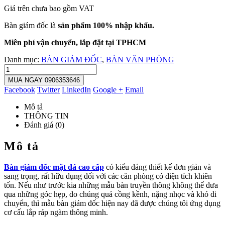
Giá trên chưa bao gồm VAT
Bàn giám đốc là
sản phẩm 100% nhập khẩu.
Miên phí vận chuyển, lắp đặt tại TPHCM
Danh mục:
BÀN GIÁM ĐỐC
,
BÀN VĂN PHÒNG
MUA NGAY 0906353646
Facebook
Twitter
LinkedIn
Google +
Email
Mô tả
THÔNG TIN
Đánh giá (0)
Mô tả
Bàn giám đốc mặt đá cao cấp
có kiểu dáng thiết kế đơn giản và
sang trọng, rất hữu dụng đối với các căn phòng có diện tích khiên
tốn. Nếu như trước kia những mẫu bàn truyền thông không thể đưa
qua những góc hẹp, do chúng quá cồng kềnh, nặng nhọc và khó di
chuyển, thì mẫu bàn giám đốc hiện nay đã được chúng tôi ứng dụng
cơ cấu lắp ráp ngàm thông minh.