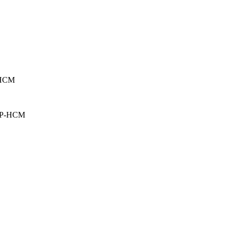
TPHCM
 TP-HCM