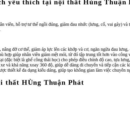
 yêu thích tại nội thất Hùng Thuận 
ân viên, hỗ trợ tư thế ngồi đúng, giảm đau nhức (lưng, cổ, vai gáy) và 
.
 nâng đỡ cơ thể, giảm áp lực lên các khớp và cơ, ngăn ngừa đau lưng, c
hù hợp giúp nhân viên giảm mệt mỏi, từ đó tập trung tốt hơn vào công v
 (đặc biệt là ghế công thái học) cho phép điều chỉnh độ cao, tựa lưng,
e và khả năng xoay 360 độ, giúp dễ dàng di chuyển và tiếp cận các 
c thiết kế đa dạng kiểu dáng, giúp tạo không gian làm việc chuyên ng
ội thất HÙng Thuận Phát