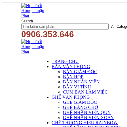
Search
0906.353.646
TRANG CHỦ
BÀN VĂN PHÒNG
BÀN GIÁM ĐỐC
BÀN HỌP
BÀN NHÂN VIÊN
BÀN VI TÍNH
CỤM BÀN LÀM VIỆC
GHẾ VĂN PHÒNG
GHẾ GIÁM ĐỐC
GHẾ BĂNG CHỜ
GHẾ NHÂN VIÊN QUỲ
GHẾ NHÂN VIÊN XOAY
GHẾ THƯƠNG HIỆU RAINBOW