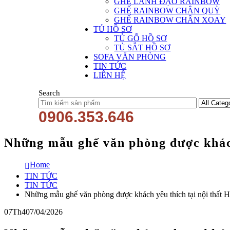
GHẾ LÃNH ĐẠO RAINBOW
GHẾ RAINBOW CHÂN QUỲ
GHẾ RAINBOW CHÂN XOAY
TỦ HỒ SƠ
TỦ GỖ HỒ SƠ
TỦ SẮT HỒ SƠ
SOFA VĂN PHÒNG
TIN TỨC
LIÊN HỆ
Search
0906.353.646
Những mẫu ghế văn phòng được khách
Home
TIN TỨC
TIN TỨC
Những mẫu ghế văn phòng được khách yêu thích tại nội thất 
07
Th4
07/04/2026