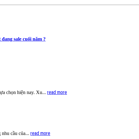
 đang sale cuối năm ?
read more
lựa chọn hiện nay. Xu...
read more
 nhu cầu của...