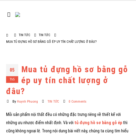
TIN TỨC
TIN TỨC
MUA TỦ ĐỰNG HỒ SƠ BẰNG GỖ ÉP UY TÍN CHẤT LƯỢNG Ở ĐÂU?
Mua tủ đựng hồ sơ bằng gỗ
05
ép uy tín chất lượng ở
Th5
đâu?
By
Huynh Phuong
TIN TỨC
0 Comments
Mỗi sản phẩm nội thất đều có những đặc trưng riêng về thiết kế với
những ưu nhược điểm nhất định. Và với
tủ đựng hồ sơ bằng gỗ ép
thì
cũng không ngoại lệ. Trong nội dung bài viết này, chúng ta cùng tìm hiểu