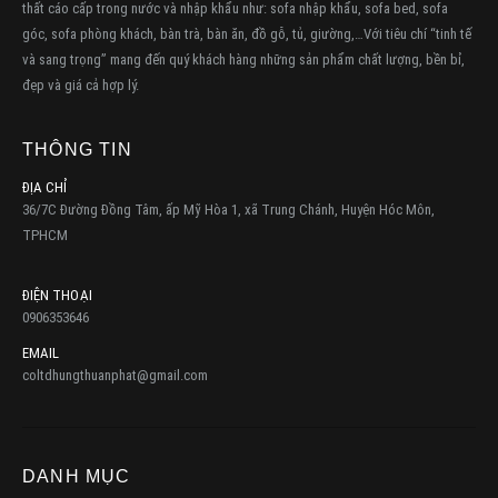
thất cáo cấp trong nước và nhập khẩu như: sofa nhập khẩu, sofa bed, sofa
góc, sofa phòng khách, bàn trà, bàn ăn, đồ gỗ, tủ, giường,…Với tiêu chí “tinh tế
và sang trọng” mang đến quý khách hàng những sản phẩm chất lượng, bền bỉ,
đẹp và giá cả hợp lý.
THÔNG TIN
ĐỊA CHỈ
36/7C Đường Đồng Tâm, ấp Mỹ Hòa 1, xã Trung Chánh, Huyện Hóc Môn,
TPHCM
ĐIỆN THOẠI
0906353646
EMAIL
coltdhungthuanphat@gmail.com
DANH MỤC