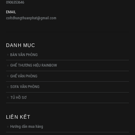
0906353646
EMAIL
coltdhungthuanphat@gmail.com
DANH MỤC
BÀN VĂN PHÒNG
GHẾ THƯƠNG HIỆU RAINBOW
GHẾ VĂN PHÒNG
SOFA VĂN PHÒNG
TỦ HỒ SƠ
LIÊN KẾT
Hướng dẫn mua hàng