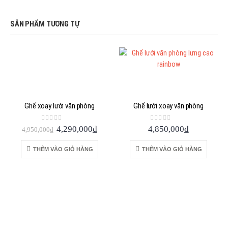
SẢN PHẨM TƯƠNG TỰ
Ghế xoay lưới văn phòng
Ghế lưới xoay văn phòng
0
out of 5
0
out of 5
Giá
Giá
4,290,000
₫
4,850,000
₫
4,950,000
₫
gốc
hiện
là:
tại
THÊM VÀO GIỎ HÀNG
THÊM VÀO GIỎ HÀNG
4,950,000₫.
là:
4,290,000₫.