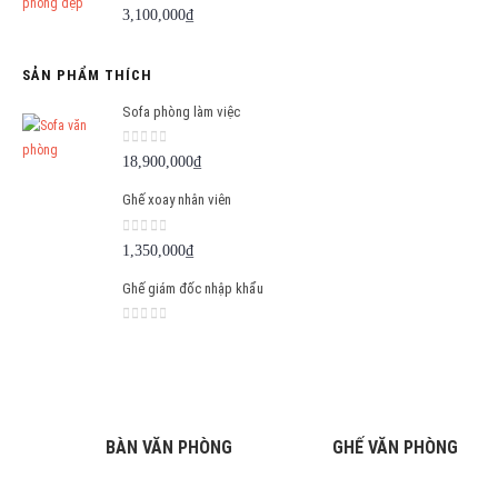
0
out of 5
3,100,000
₫
SẢN PHẨM THÍCH
Sofa phòng làm việc
0
out of 5
18,900,000
₫
Ghế xoay nhân viên
0
out of 5
1,350,000
₫
Ghế giám đốc nhập khẩu
0
out of 5
BÀN VĂN PHÒNG
GHẾ VĂN PHÒNG