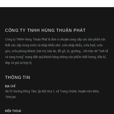
CÔNG TY TNHH HÙNG THUẬN PHÁT
Công ty TNHH Hùng Thuận Phát là đơn vị chuyên cung cấp các sản phẩm nội
thất cáo cấp trong nước và nhập khẩu như: sofa nhập khẩu, sofa bed, sofa
góc, sofa phòng khách, bàn trà, bàn ăn, đồ gỗ, tủ, giường,…Với tiêu chí “tinh tế
và sang trọng” mang đến quý khách hàng những sản phẩm chất lượng, bền bỉ,
đẹp và giá cả hợp lý.
THÔNG TIN
ĐỊA CHỈ
36/7C Đường Đồng Tâm, ấp Mỹ Hòa 1, xã Trung Chánh, Huyện Hóc Môn,
TPHCM
ĐIỆN THOẠI