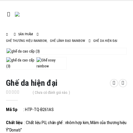
SẢN PHẨM
GHẾ THƯƠNG HIỆU RAINBOW
,
GHẾ LÃNH ĐẠO RAINBOW
GHẾ DA HIỆN ĐẠI
Ghế da hiện đại
( Chưa có đánh giá nào. )
0
out of 5
Mã Sp
: HTP-TQ-B261AS
Chất liệu
: Chất liệu PU, chân ghế : nhôm hợp kim, Mâm của thương hiệu
Ý”Donati”