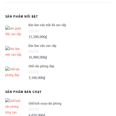
SẢN PHẨM NỔI BẬT
Bàn làm việc mặt đá cao cấp
0
out of 5
15,500,000
₫
Bàn làm việc cao cấp
0
out of 5
16,900,000
₫
Ghế văn phòng đẹp
0
out of 5
3,100,000
₫
SẢN PHẨM BÁN CHẠY
Ghế lưới xoay văn phòng
0
out of 5
4,850,000
₫