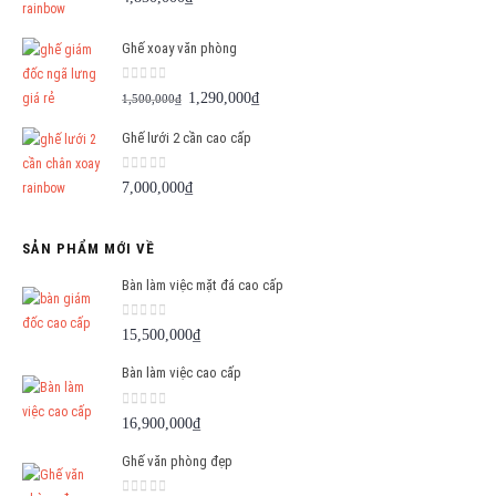
Ghế xoay văn phòng
0
out of 5
Giá
Giá
1,290,000
₫
1,500,000
₫
gốc
hiện
Ghế lưới 2 cần cao cấp
là:
tại
1,500,000₫.
là:
0
out of 5
7,000,000
₫
1,290,000₫.
SẢN PHẨM MỚI VỀ
Bàn làm việc mặt đá cao cấp
0
out of 5
15,500,000
₫
Bàn làm việc cao cấp
0
out of 5
16,900,000
₫
Ghế văn phòng đẹp