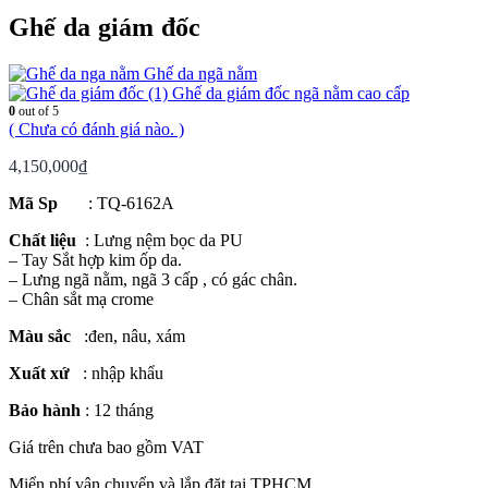
Ghế da giám đốc
Ghế da ngã nằm
Ghế da giám đốc ngã nằm cao cấp
0
out of 5
( Chưa có đánh giá nào. )
4,150,000
₫
Mã Sp
: TQ-6162A
Chất liệu
: Lưng nệm bọc da PU
– Tay Sắt hợp kim ốp da.
– Lưng ngã nằm, ngã 3 cấp , có gác chân.
– Chân sắt mạ crome
Màu sắc
:đen, nâu, xám
Xuất xứ
: nhập khẩu
Bảo hành
: 12 tháng
Giá trên chưa bao gồm VAT
Miển phí vận chuyển và lắp đặt tại TPHCM