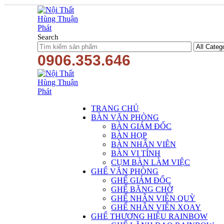
Search
0906.353.646
TRANG CHỦ
BÀN VĂN PHÒNG
BÀN GIÁM ĐỐC
BÀN HỌP
BÀN NHÂN VIÊN
BÀN VI TÍNH
CỤM BÀN LÀM VIỆC
GHẾ VĂN PHÒNG
GHẾ GIÁM ĐỐC
GHẾ BĂNG CHỜ
GHẾ NHÂN VIÊN QUỲ
GHẾ NHÂN VIÊN XOAY
GHẾ THƯƠNG HIỆU RAINBOW