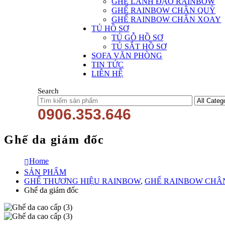
GHẾ LÃNH ĐẠO RAINBOW
GHẾ RAINBOW CHÂN QUỲ
GHẾ RAINBOW CHÂN XOAY
TỦ HỒ SƠ
TỦ GỖ HỒ SƠ
TỦ SẮT HỒ SƠ
SOFA VĂN PHÒNG
TIN TỨC
LIÊN HỆ
Search
0906.353.646
Ghế da giám đốc
Home
SẢN PHẨM
GHẾ THƯƠNG HIỆU RAINBOW
,
GHẾ RAINBOW CHÂ
Ghế da giám đốc