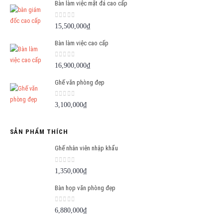
1,290,000₫.
Bàn làm việc mặt đá cao cấp
0
out of 5
15,500,000
₫
Bàn làm việc cao cấp
0
out of 5
16,900,000
₫
Ghế văn phòng đẹp
0
out of 5
3,100,000
₫
SẢN PHẨM THÍCH
Ghế nhân viên nhập khẩu
0
out of 5
1,350,000
₫
Bàn họp văn phòng đẹp
0
out of 5
6,880,000
₫