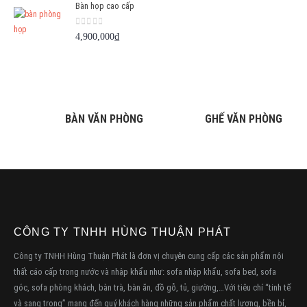
Bàn họp cao cấp
0
out of 5
4,900,000
₫
BÀN VĂN PHÒNG
GHẾ VĂN PHÒNG
CÔNG TY TNHH HÙNG THUẬN PHÁT
Công ty TNHH Hùng Thuận Phát là đơn vị chuyên cung cấp các sản phẩm nội
thất cáo cấp trong nước và nhập khẩu như: sofa nhập khẩu, sofa bed, sofa
góc, sofa phòng khách, bàn trà, bàn ăn, đồ gỗ, tủ, giường,…Với tiêu chí “tinh tế
và sang trọng” mang đến quý khách hàng những sản phẩm chất lượng, bền bỉ,