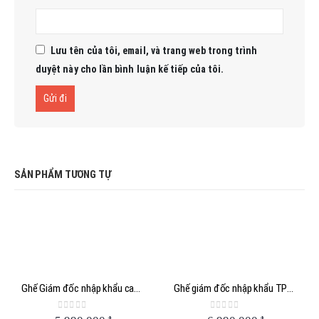
Lưu tên của tôi, email, và trang web trong trình
duyệt này cho lần bình luận kế tiếp của tôi.
SẢN PHẨM TƯƠNG TỰ
Ghế Giám đốc nhập khẩu cao cấp tại TPHCM
Ghế giám đốc nhập khẩu TPHCM
0
out of 5
0
out of 5