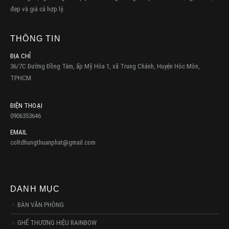
đẹp và giá cả hợp lý.
THÔNG TIN
ĐỊA CHỈ
36/7C Đường Đồng Tâm, ấp Mỹ Hòa 1, xã Trung Chánh, Huyện Hóc Môn,
TPHCM
ĐIỆN THOẠI
0906353646
EMAIL
coltdhungthuanphat@gmail.com
DANH MỤC
BÀN VĂN PHÒNG
GHẾ THƯƠNG HIỆU RAINBOW