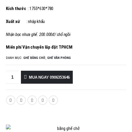
Kích thước
: 1755*630*780
Xuất xứ
: nhập khẩu
Nhận bọc nhưa ghế. 200.000đ/ chổ ngồi
Miển phí Vận chuyển lắp đặt TPHCM
DANH MỤC:
GHẾ BĂNG CHỜ
,
GHẾ VĂN PHÒNG
MUA NGAY 0906353646