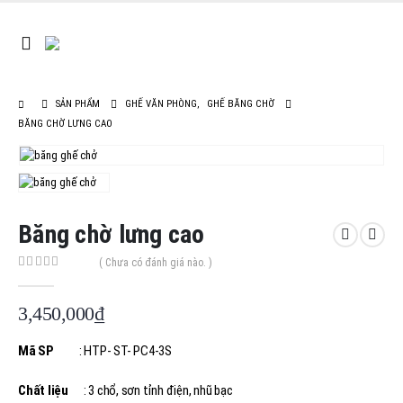
SẢN PHẨM
GHẾ VĂN PHÒNG
,
GHẾ BĂNG CHỜ
BĂNG CHỜ LƯNG CAO
Băng chờ lưng cao
( Chưa có đánh giá nào. )
0
out of 5
3,450,000
₫
Mã SP
: HTP- ST- PC4-3S
Chất liệu
: 3 chổ, sơn tỉnh điện, nhũ bạc