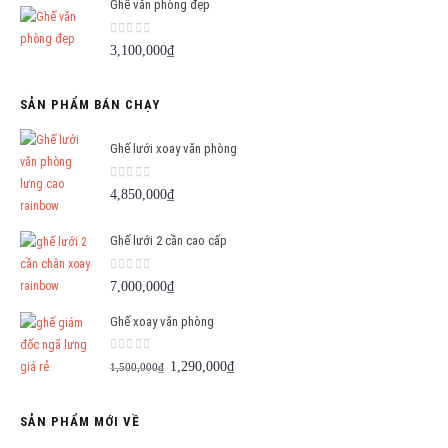
Ghế văn phòng đẹp
0
out of 5
3,100,000
₫
SẢN PHẨM BÁN CHẠY
Ghế lưới xoay văn phòng
0
out of 5
4,850,000
₫
Ghế lưới 2 cần cao cấp
0
out of 5
7,000,000
₫
Ghế xoay văn phòng
0
out of 5
Giá
Giá
1,290,000
₫
1,500,000
₫
gốc
hiện
là:
tại
SẢN PHẨM MỚI VỀ
1,500,000₫.
là: