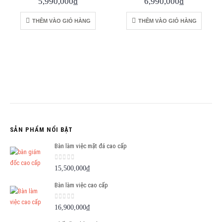
5,990,000
₫
6,990,000
₫
THÊM VÀO GIỎ HÀNG
THÊM VÀO GIỎ HÀNG
SẢN PHẨM NỔI BẬT
Bàn làm việc mặt đá cao cấp
0
out of 5
15,500,000
₫
Bàn làm việc cao cấp
0
out of 5
16,900,000
₫