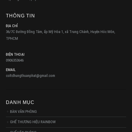
THÔNG TIN
ĐỊA CHỈ
36/7C Đường Đồng Tâm, ấp Mỹ Hòa 1, xã Trung Chánh, Huyện Hóc Môn,
TPHCM
ĐIỆN THOẠI
0906353646
EMAIL
coltdhungthuanphat@gmail.com
DANH MỤC
BÀN VĂN PHÒNG
GHẾ THƯƠNG HIỆU RAINBOW