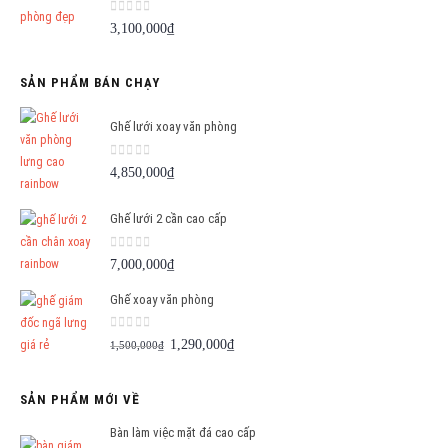
0
out of 5
3,100,000
₫
SẢN PHẨM BÁN CHẠY
Ghế lưới xoay văn phòng
0
out of 5
4,850,000
₫
Ghế lưới 2 cần cao cấp
0
out of 5
7,000,000
₫
Ghế xoay văn phòng
0
out of 5
Giá
Giá
1,290,000
₫
1,500,000
₫
gốc
hiện
là:
tại
SẢN PHẨM MỚI VỀ
1,500,000₫.
là:
1,290,000₫.
Bàn làm việc mặt đá cao cấp