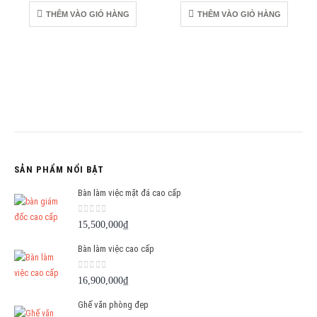
THÊM VÀO GIỎ HÀNG
THÊM VÀO GIỎ HÀNG
SẢN PHẨM NỔI BẬT
Bàn làm việc mặt đá cao cấp
0
out of 5
15,500,000
₫
Bàn làm việc cao cấp
0
out of 5
16,900,000
₫
Ghế văn phòng đẹp