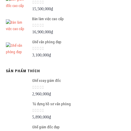
0
out of 5
15,500,000
₫
Bàn làm việc cao cấp
0
out of 5
16,900,000
₫
Ghế văn phòng đẹp
0
out of 5
3,100,000
₫
SẢN PHẨM THÍCH
Ghế xoay giám đốc
0
out of 5
2,960,000
₫
Tủ đựng hồ sơ văn phòng
0
out of 5
5,890,000
₫
Ghế giám đốc đẹp