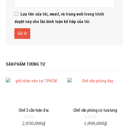
Lưu tên của tôi, email, và trang web trong trình
duyệt này cho lần bình luận kế tiếp của tôi.
SẢN PHẨM TƯƠNG TỰ
Ghế 2 cần hiện đại
Ghế văn phòng có tựa lưng
0
out of 5
0
out of 5
2,950,000
₫
1,990,000
₫