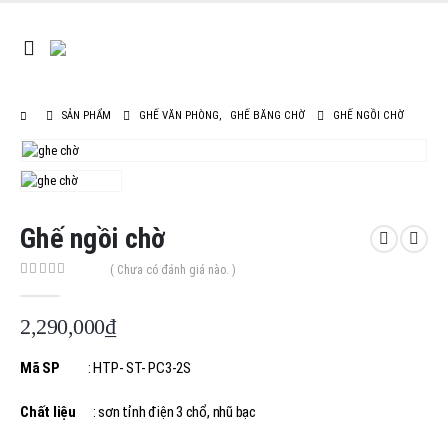
SẢN PHẨM
GHẾ VĂN PHÒNG
,
GHẾ BĂNG CHỜ
GHẾ NGỒI CHỜ
Ghế ngồi chờ
( Chưa có đánh giá nào. )
0
out of 5
2,290,000
₫
Mã SP
: HTP- ST- PC3-2S
Chất liệu
: sơn tỉnh điện 3 chổ, nhũ bạc