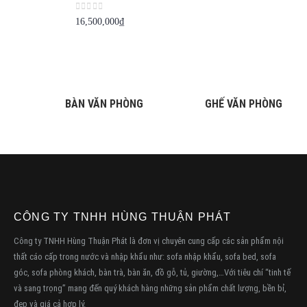
0
out of 5
16,500,000
₫
BÀN VĂN PHÒNG
GHẾ VĂN PHÒNG
CÔNG TY TNHH HÙNG THUẬN PHÁT
Công ty TNHH Hùng Thuận Phát là đơn vị chuyên cung cấp các sản phẩm nội
thất cáo cấp trong nước và nhập khẩu như: sofa nhập khẩu, sofa bed, sofa
góc, sofa phòng khách, bàn trà, bàn ăn, đồ gỗ, tủ, giường,…Với tiêu chí “tinh tế
và sang trọng” mang đến quý khách hàng những sản phẩm chất lượng, bền bỉ,
đẹp và giá cả hợp lý.