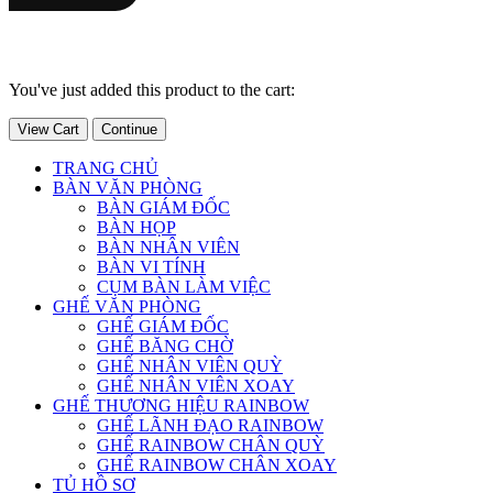
You've just added this product to the cart:
View Cart
Continue
TRANG CHỦ
BÀN VĂN PHÒNG
BÀN GIÁM ĐỐC
BÀN HỌP
BÀN NHÂN VIÊN
BÀN VI TÍNH
CỤM BÀN LÀM VIỆC
GHẾ VĂN PHÒNG
GHẾ GIÁM ĐỐC
GHẾ BĂNG CHỜ
GHẾ NHÂN VIÊN QUỲ
GHẾ NHÂN VIÊN XOAY
GHẾ THƯƠNG HIỆU RAINBOW
GHẾ LÃNH ĐẠO RAINBOW
GHẾ RAINBOW CHÂN QUỲ
GHẾ RAINBOW CHÂN XOAY
TỦ HỒ SƠ