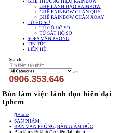
GHẾ THƯƠNG HIỆU RAINBOW
GHẾ LÃNH ĐẠO RAINBOW
GHẾ RAINBOW CHÂN QUỲ
GHẾ RAINBOW CHÂN XOAY
TỦ HỒ SƠ
TỦ GỖ HỒ SƠ
TỦ SẮT HỒ SƠ
SOFA VĂN PHÒNG
TIN TỨC
LIÊN HỆ
Search
0906.353.646
Bàn làm việc lảnh đạo hiện đại
tphcm
Home
SẢN PHẨM
BÀN VĂN PHÒNG
,
BÀN GIÁM ĐỐC
Bàn làm việc lảnh đạo hiện đại tphcm