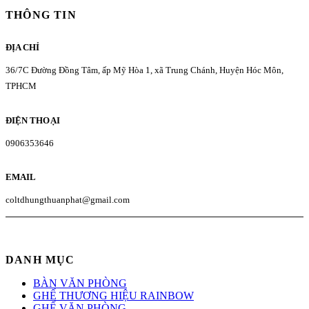
THÔNG TIN
ĐỊA CHỈ
36/7C Đường Đồng Tâm, ấp Mỹ Hòa 1, xã Trung Chánh, Huyện Hóc Môn,
TPHCM
ĐIỆN THOẠI
0906353646
EMAIL
coltdhungthuanphat@gmail.com
DANH MỤC
BÀN VĂN PHÒNG
GHẾ THƯƠNG HIỆU RAINBOW
GHẾ VĂN PHÒNG