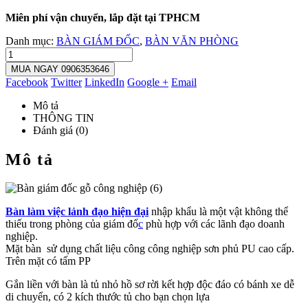
Miên phí vận chuyển, lắp đặt tại TPHCM
Danh mục:
BÀN GIÁM ĐỐC
,
BÀN VĂN PHÒNG
MUA NGAY 0906353646
Facebook
Twitter
LinkedIn
Google +
Email
Mô tả
THÔNG TIN
Đánh giá (0)
Mô tả
Bàn làm việc lảnh đạo hiện đại
nhập khẩu là một vật không thể
thiếu trong phòng của giám đố
c
phù hợp với các lãnh đạo doanh
nghiệp.
Mặt bàn sử dụng chất liệu công công nghiệp sơn phủ PU cao cấp.
Trên mặt có tấm PP
Gắn liền với bàn là tủ nhỏ hồ sơ rời kết hợp độc đáo có bánh xe dễ
di chuyển, có 2 kích thước tủ cho bạn chọn lựa