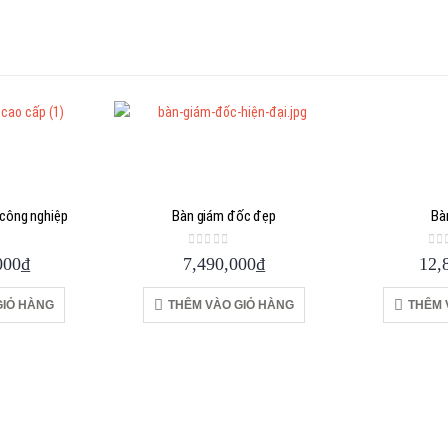
công nghiệp
Bàn giám đốc đẹp
Bà
 5
0
out of 5
0
o
000
₫
7,490,000
₫
12,
GIỎ HÀNG
THÊM VÀO GIỎ HÀNG
THÊM 