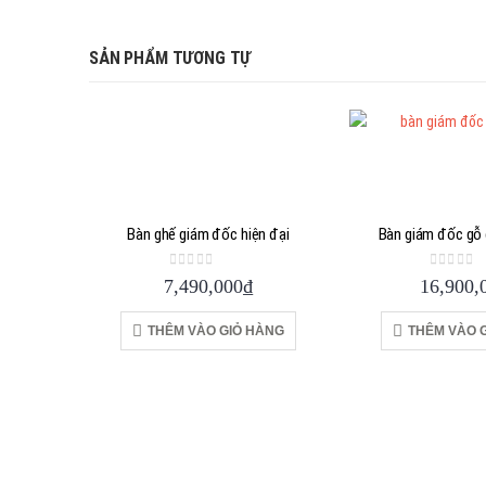
SẢN PHẨM TƯƠNG TỰ
Bàn ghế giám đốc hiện đại
Bàn giám đốc gỗ 
0
out of 5
0
out of
7,490,000
₫
16,900,
THÊM VÀO GIỎ HÀNG
THÊM VÀO 