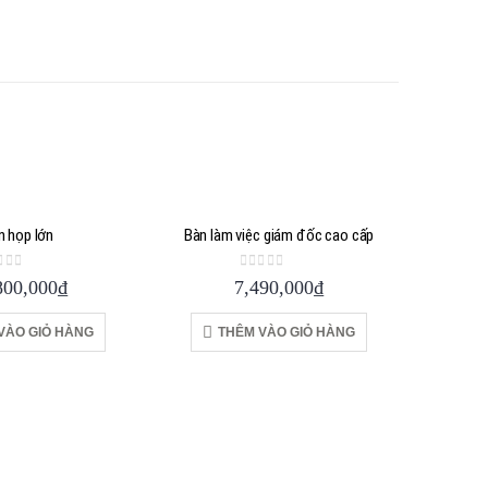
n họp lớn
Bàn làm việc giám đốc cao cấp
ut of 5
0
out of 5
800,000
₫
7,490,000
₫
VÀO GIỎ HÀNG
THÊM VÀO GIỎ HÀNG
Modul
T