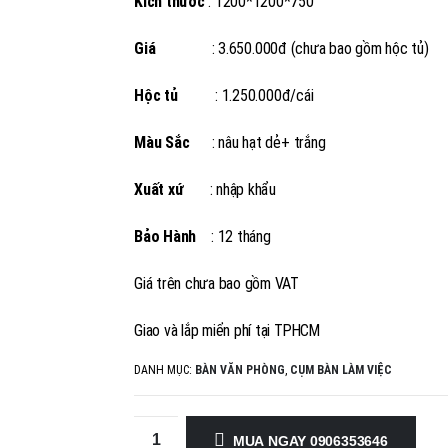
Kích thước
: 1200*1200*750
Giá
: 3.650.000đ (chưa bao gồm hộc tủ)
Hộc tủ
: 1.250.000đ/cái
Màu Sắc
: nâu hạt dẻ+ trắng
Xuất xứ
: nhập khẩu
Bảo Hành
: 12 tháng
Giá trên chưa bao gồm VAT
Giao và lắp miển phí tại TPHCM
DANH MỤC:
BÀN VĂN PHÒNG
,
CỤM BÀN LÀM VIỆC
MUA NGAY 0906353646