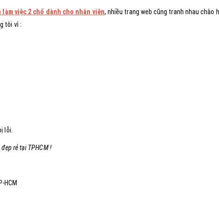
 làm việc 2 chổ dành cho nhân viên
, nhiều trang web cũng tranh nhau chào 
tôi vì :
 lỗi.
 đẹp rẻ tại TPHCM !
TP-HCM