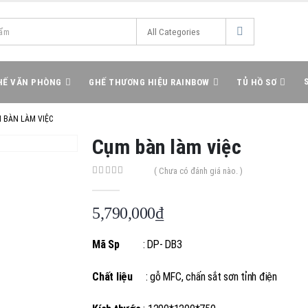
HẾ VĂN PHÒNG
GHẾ THƯƠNG HIỆU RAINBOW
TỦ HỒ SƠ
 BÀN LÀM VIỆC
Cụm bàn làm việc
( Chưa có đánh giá nào. )
0
out of 5
5,790,000
₫
Mã Sp
: DP- DB3
Chất liệu
: gỗ MFC, chấn sắt sơn tỉnh điện