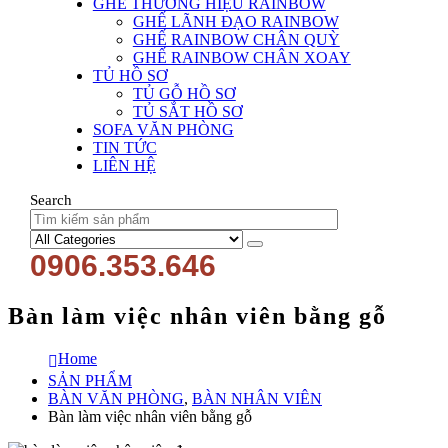
GHẾ THƯƠNG HIỆU RAINBOW
GHẾ LÃNH ĐẠO RAINBOW
GHẾ RAINBOW CHÂN QUỲ
GHẾ RAINBOW CHÂN XOAY
TỦ HỒ SƠ
TỦ GỖ HỒ SƠ
TỦ SẮT HỒ SƠ
SOFA VĂN PHÒNG
TIN TỨC
LIÊN HỆ
Search
0906.353.646
Bàn làm việc nhân viên bằng gỗ
Home
SẢN PHẨM
BÀN VĂN PHÒNG
,
BÀN NHÂN VIÊN
Bàn làm việc nhân viên bằng gỗ