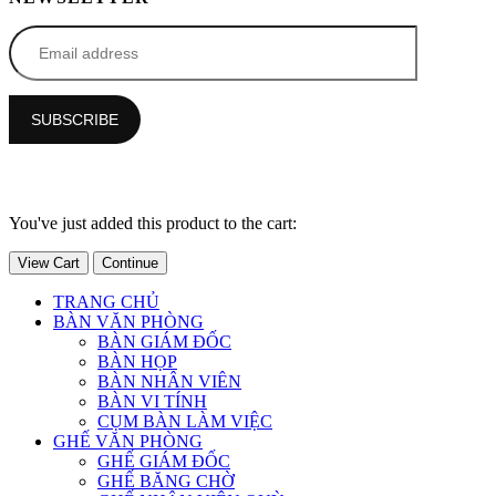
You've just added this product to the cart:
View Cart
Continue
TRANG CHỦ
BÀN VĂN PHÒNG
BÀN GIÁM ĐỐC
BÀN HỌP
BÀN NHÂN VIÊN
BÀN VI TÍNH
CỤM BÀN LÀM VIỆC
GHẾ VĂN PHÒNG
GHẾ GIÁM ĐỐC
GHẾ BĂNG CHỜ