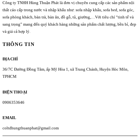
Công ty TNHH Hùng Thuận Phát là đơn vị chuyên cung cấp các sản phẩm nội
thất cáo cấp trong nước và nhập khẩu như: sofa nhập khẩu, sofa bed, sofa góc,
sofa phòng khách, bàn trà, bàn ăn, đồ gỗ, tủ, giường,…Với tiêu chí “tinh tế và
sang trọng” mang đến quý khách hàng những sản phẩm chất lượng, bền bỉ, đẹp
và giá cả hợp lý.
THÔNG TIN
ĐỊA CHỈ
36/7C Đường Đồng Tâm, ấp Mỹ Hòa 1, xã Trung Chánh, Huyện Hóc Môn,
TPHCM
ĐIỆN THOẠI
0906353646
EMAIL
coltdhungthuanphat@gmail.com