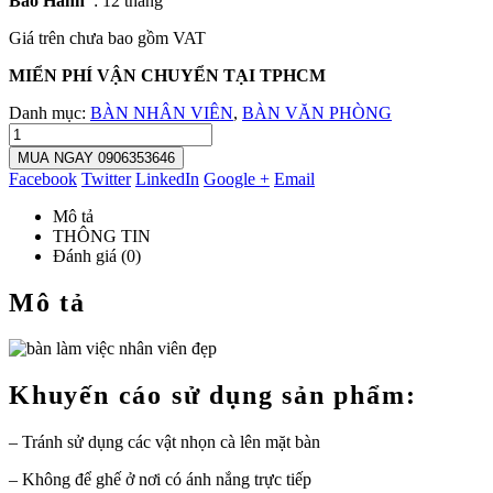
Bảo Hành
: 12 tháng
Giá trên chưa bao gồm VAT
MIỂN PHÍ VẬN CHUYỂN TẠI TPHCM
Danh mục:
BÀN NHÂN VIÊN
,
BÀN VĂN PHÒNG
MUA NGAY 0906353646
Facebook
Twitter
LinkedIn
Google +
Email
Mô tả
THÔNG TIN
Đánh giá (0)
Mô tả
Khuyến cáo sử dụng sản phẩm:
– Tránh sử dụng các vật nhọn cà lên mặt bàn
– Không để ghế ở nơi có ánh nắng trực tiếp