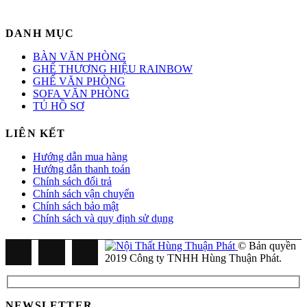
DANH MỤC
BÀN VĂN PHÒNG
GHẾ THƯƠNG HIỆU RAINBOW
GHẾ VĂN PHÒNG
SOFA VĂN PHÒNG
TỦ HỒ SƠ
LIÊN KẾT
Hướng dẫn mua hàng
Hướng dẫn thanh toán
Chính sách đổi trả
Chính sách vận chuyển
Chính sách bảo mật
Chính sách và quy định sử dụng
© Bản quyền
2019 Công ty TNHH Hùng Thuận Phát.
NEWSLETTER