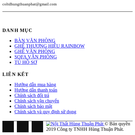
coltdhungthuanphat@gmail.com
DANH MỤC
BÀN VĂN PHÒNG
GHẾ THƯƠNG HIỆU RAINBOW
GHẾ VĂN PHÒNG
SOFA VĂN PHÒNG
TỦ HỒ SƠ
LIÊN KẾT
Hướng dẫn mua hàng
Hướng dẫn thanh toán
Chính sách đổi trả
Chính sách vận chuyển
Chính sách bảo mật
Chính sách và quy định sử dụng
© Bản quyền
2019 Công ty TNHH Hùng Thuận Phát.