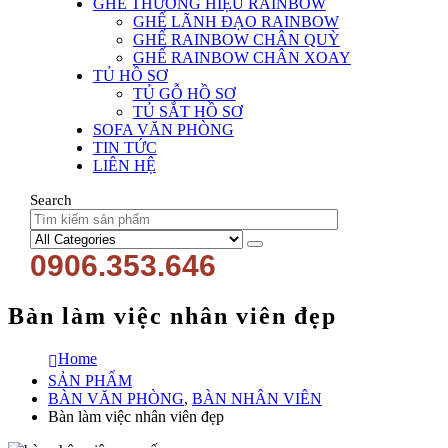
GHẾ THƯƠNG HIỆU RAINBOW
GHẾ LÃNH ĐẠO RAINBOW
GHẾ RAINBOW CHÂN QUỲ
GHẾ RAINBOW CHÂN XOAY
TỦ HỒ SƠ
TỦ GỖ HỒ SƠ
TỦ SẮT HỒ SƠ
SOFA VĂN PHÒNG
TIN TỨC
LIÊN HỆ
Search
0906.353.646
Bàn làm việc nhân viên đẹp
Home
SẢN PHẨM
BÀN VĂN PHÒNG
,
BÀN NHÂN VIÊN
Bàn làm việc nhân viên đẹp