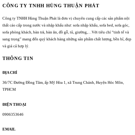
CÔNG TY TNHH HÙNG THUẬN PHÁT
Công ty TNHH Hùng Thuận Phát là đơn vị chuyên cung cấp các sản phẩm nội
thất cáo cấp trong nước và nhập khẩu như: sofa nhập khẩu, sofa bed, sofa góc,
sofa phòng khách, bàn trà, bàn ăn, đồ gỗ, tủ, giường,…Với tiêu chí “tinh tế và
sang trọng” mang đến quý khách hàng những sản phẩm chất lượng, bền bỉ, đẹp
và giá cả hợp lý.
THÔNG TIN
ĐỊA CHỈ
36/7C Đường Đồng Tâm, ấp Mỹ Hòa 1, xã Trung Chánh, Huyện Hóc Môn,
TPHCM
ĐIỆN THOẠI
0906353646
EMAIL