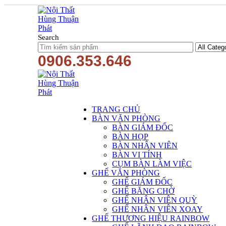
Search
0906.353.646
TRANG CHỦ
BÀN VĂN PHÒNG
BÀN GIÁM ĐỐC
BÀN HỌP
BÀN NHÂN VIÊN
BÀN VI TÍNH
CỤM BÀN LÀM VIỆC
GHẾ VĂN PHÒNG
GHẾ GIÁM ĐỐC
GHẾ BĂNG CHỜ
GHẾ NHÂN VIÊN QUỲ
GHẾ NHÂN VIÊN XOAY
GHẾ THƯƠNG HIỆU RAINBOW