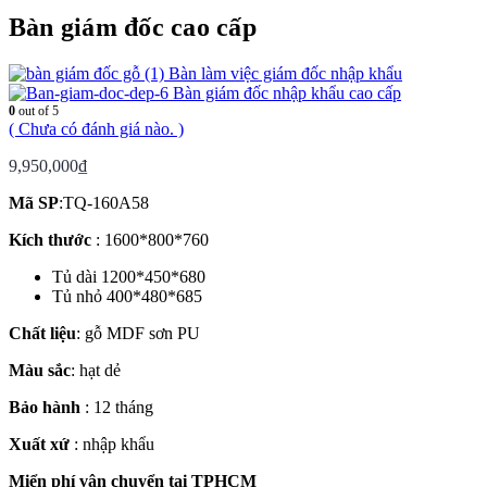
Bàn giám đốc cao cấp
Bàn làm việc giám đốc nhập khẩu
Bàn giám đốc nhập khẩu cao cấp
0
out of 5
( Chưa có đánh giá nào. )
9,950,000
₫
Mã SP
:TQ-160A58
Kích thước
: 1600*800*760
Tủ dài 1200*450*680
Tủ nhỏ 400*480*685
Chất liệu
: gỗ MDF sơn PU
Màu sắc
: hạt dẻ
Bảo hành
: 12 tháng
Xuất xứ
: nhập khẩu
Miển phí vận chuyển tại TPHCM