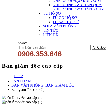
GHẾ LÃNH ĐẠO RAINBOW
GHẾ RAINBOW CHÂN QUỲ
GHẾ RAINBOW CHÂN XOAY
TỦ HỒ SƠ
TỦ GỖ HỒ SƠ
TỦ SẮT HỒ SƠ
SOFA VĂN PHÒNG
TIN TỨC
LIÊN HỆ
Search
0906.353.646
Bàn giám đốc cao cấp
Home
SẢN PHẨM
BÀN VĂN PHÒNG
,
BÀN GIÁM ĐỐC
Bàn giám đốc cao cấp