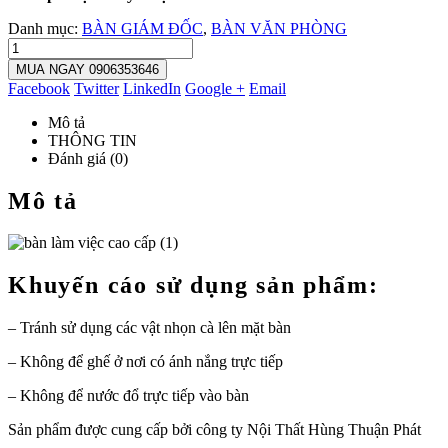
Danh mục:
BÀN GIÁM ĐỐC
,
BÀN VĂN PHÒNG
MUA NGAY 0906353646
Facebook
Twitter
LinkedIn
Google +
Email
Mô tả
THÔNG TIN
Đánh giá (0)
Mô tả
Khuyến cáo sử dụng sản phẩm:
– Tránh sử dụng các vật nhọn cà lên mặt bàn
– Không để ghế ở nơi có ánh nắng trực tiếp
– Không để nước đổ trực tiếp vào bàn
Sản phẩm được cung cấp bởi công ty Nội Thất Hùng Thuận Phát