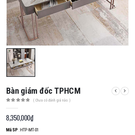
Bàn giám đốc TPHCM
( Chưa có đánh giá nào. )
0
out of 5
8,350,000
₫
Mã SP
: HTP-MT-01