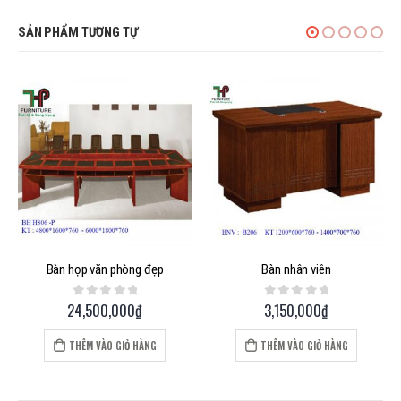
SẢN PHẨM TƯƠNG TỰ
Bàn họp văn phòng đẹp
Bàn nhân viên
24,500,000
₫
3,150,000
₫
0
out of 5
0
out of 5
THÊM VÀO GIỎ HÀNG
THÊM VÀO GIỎ HÀNG