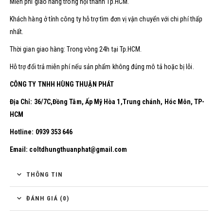
Miễn phí giao hàng trong nội thành Tp.HCM.
Khách hàng ở tỉnh công ty hỗ trợ tìm đơn vị vận chuyển với chi phí thấp
nhất.
Thời gian giao hàng: Trong vòng 24h tại Tp.HCM.
Hỗ trợ đổi trả miễn phí nếu sản phẩm không đúng mô tả hoặc bị lỗi.
CÔNG TY TNHH HÙNG THUẬN PHÁT
Địa Chỉ: 36/7C,Đồng Tâm, Ấp Mỹ Hòa 1,Trung chánh, Hóc Môn, TP-
HCM
Hotline: 0939 353 646
Email: coltdhungthuanphat@gmail.com
THÔNG TIN
ĐÁNH GIÁ (0)