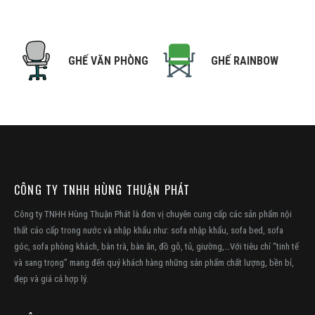
NG
GHẾ VĂN PHÒNG
GHẾ RAINBOW
CÔNG TY TNHH HÙNG THUẬN PHÁT
Công ty TNHH Hùng Thuận Phát là đơn vị chuyên cung cấp các sản phẩm nội
thất cáo cấp trong nước và nhập khẩu như: sofa nhập khẩu, sofa bed, sofa
góc, sofa phòng khách, bàn trà, bàn ăn, đồ gỗ, tủ, giường,…Với tiêu chí “tinh tế
và sang trọng” mang đến quý khách hàng những sản phẩm chất lượng, bền bỉ,
đẹp và giá cả hợp lý.