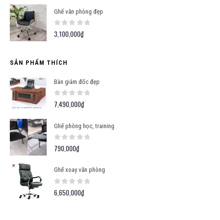
Ghế văn phòng đẹp
0
out of 5
3,100,000
₫
SẢN PHẨM THÍCH
Bàn giám đốc đẹp
0
out of 5
7,490,000
₫
Ghế phòng học, training
0
out of 5
790,000
₫
Ghế xoay văn phòng
0
out of 5
6,650,000
₫