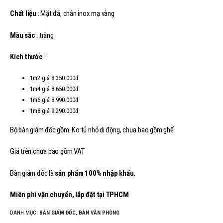
Chất liệu
: Mặt đá, chân inox mạ vàng
Màu sắc
: trắng
Kích thước
:
1m2 giá 8.350.000đ
1m4 giá 8.650.000đ
1m6 giá 8.990.000đ
1m8 giá 9.290.000đ
Bộ bàn giám đốc gồm: Ko tủ nhỏ di động, chưa bao gồm ghế
Giá trên chưa bao gồm VAT
Bàn giám đốc là
sản phẩm 100% nhập khẩu.
Miên phí vận chuyển, lắp đặt tại TPHCM
DANH MỤC:
BÀN GIÁM ĐỐC
,
BÀN VĂN PHÒNG