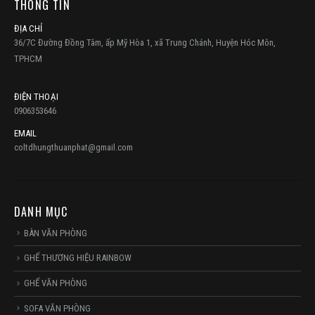
THÔNG TIN
ĐỊA CHỈ
36/7C Đường Đồng Tâm, ấp Mỹ Hòa 1, xã Trung Chánh, Huyện Hóc Môn,
TPHCM
ĐIỆN THOẠI
0906353646
EMAIL
coltdhungthuanphat@gmail.com
DANH MỤC
BÀN VĂN PHÒNG
GHẾ THƯƠNG HIỆU RAINBOW
GHẾ VĂN PHÒNG
SOFA VĂN PHÒNG