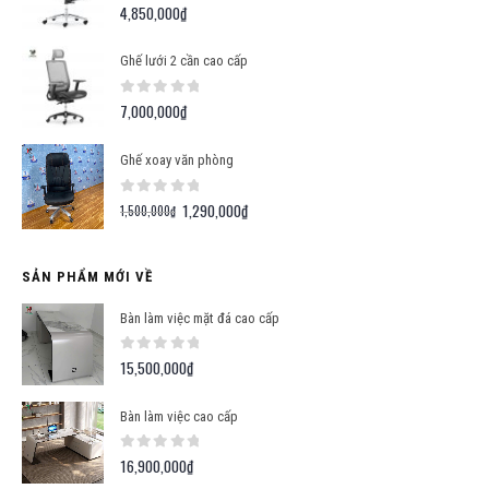
0
out of 5
4,850,000
₫
Ghế lưới 2 cần cao cấp
0
out of 5
7,000,000
₫
Ghế xoay văn phòng
0
out of 5
1,290,000
₫
Giá
Giá
1,500,000
₫
gốc
hiện
là:
tại
SẢN PHẨM MỚI VỀ
1,500,000₫.
là:
1,290,000₫.
Bàn làm việc mặt đá cao cấp
0
out of 5
15,500,000
₫
Bàn làm việc cao cấp
0
out of 5
16,900,000
₫