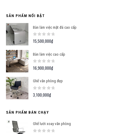
SẢN PHẨM NỔI BẬT
Bàn làm việc mặt đá cao cấp
0
out of 5
15,500,000
₫
Bàn làm việc cao cấp
0
out of 5
16,900,000
₫
Ghế văn phòng đẹp
0
out of 5
3,100,000
₫
SẢN PHẨM BÁN CHẠY
Ghế lưới xoay văn phòng