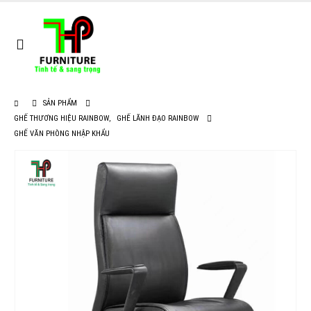
SẢN PHẨM
GHẾ THƯƠNG HIỆU RAINBOW
,
GHẾ LÃNH ĐẠO RAINBOW
GHẾ VĂN PHÒNG NHẬP KHẨU