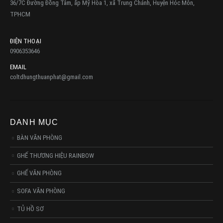
36/7C Đường Đồng Tâm, ấp Mỹ Hòa 1, xã Trung Chánh, Huyện Hóc Môn,
TPHCM
ĐIỆN THOẠI
0906353646
EMAIL
coltdhungthuanphat@gmail.com
DANH MỤC
BÀN VĂN PHÒNG
GHẾ THƯƠNG HIỆU RAINBOW
GHẾ VĂN PHÒNG
SOFA VĂN PHÒNG
TỦ HỒ SƠ