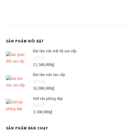
SẢN PHẨM NỔI BẬT
Bàn làm việc mặt đá cao cấp
0
out of 5
15,500,000
₫
Bàn làm việc cao cấp
0
out of 5
16,900,000
₫
Ghế văn phòng đẹp
0
out of 5
3,100,000
₫
SẢN PHẨM BÁN CHẠY