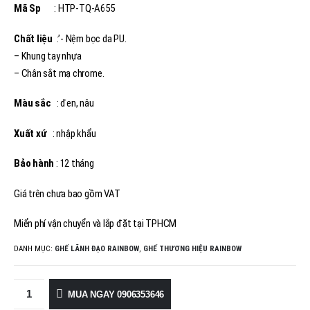
Mã Sp
: HTP-TQ-A655
Chất liệu
:’- Nệm bọc da PU.
– Khung tay nhựa
– Chân sắt mạ chrome.
Màu sắc
: đen, nâu
Xuất xứ
: nhập khẩu
Bảo hành
: 12 tháng
Giá trên chưa bao gồm VAT
Miển phí vận chuyển và lắp đặt tại TPHCM
DANH MỤC:
GHẾ LÃNH ĐẠO RAINBOW
,
GHẾ THƯƠNG HIỆU RAINBOW
MUA NGAY 0906353646