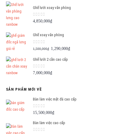
Ghế lưới xoay văn phòng
0
out of 5
4,850,000
₫
Ghế xoay văn phòng
0
out of 5
Giá
Giá
1,290,000
₫
1,500,000
₫
gốc
hiện
Ghế lưới 2 cần cao cấp
là:
tại
1,500,000₫.
là:
0
out of 5
7,000,000
₫
1,290,000₫.
SẢN PHẨM MỚI VỀ
Bàn làm việc mặt đá cao cấp
0
out of 5
15,500,000
₫
Bàn làm việc cao cấp