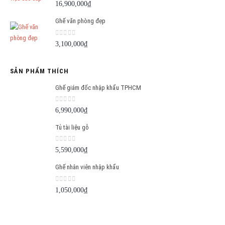
0
out of 5
16,900,000
₫
Ghế văn phòng đẹp
0
out of 5
3,100,000
₫
SẢN PHẨM THÍCH
Ghế giám đốc nhập khẩu TPHCM
0
out of 5
6,990,000
₫
Tủ tài liệu gỗ
0
out of 5
5,590,000
₫
Ghế nhân viên nhập khẩu
0
out of 5
1,050,000
₫