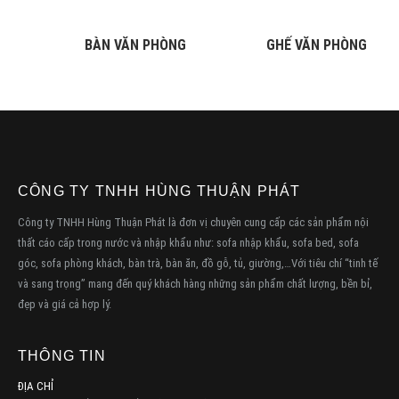
BÀN VĂN PHÒNG
GHẾ VĂN PHÒNG
CÔNG TY TNHH HÙNG THUẬN PHÁT
Công ty TNHH Hùng Thuận Phát là đơn vị chuyên cung cấp các sản phẩm nội
thất cáo cấp trong nước và nhập khẩu như: sofa nhập khẩu, sofa bed, sofa
góc, sofa phòng khách, bàn trà, bàn ăn, đồ gỗ, tủ, giường,…Với tiêu chí “tinh tế
và sang trọng” mang đến quý khách hàng những sản phẩm chất lượng, bền bỉ,
đẹp và giá cả hợp lý.
THÔNG TIN
ĐỊA CHỈ