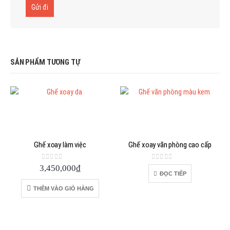
SẢN PHẨM TƯƠNG TỰ
Ghế xoay làm việc
Ghế xoay văn phòng cao cấp
0
out of 5
0
out of 5
3,450,000
₫
ĐỌC TIẾP
THÊM VÀO GIỎ HÀNG