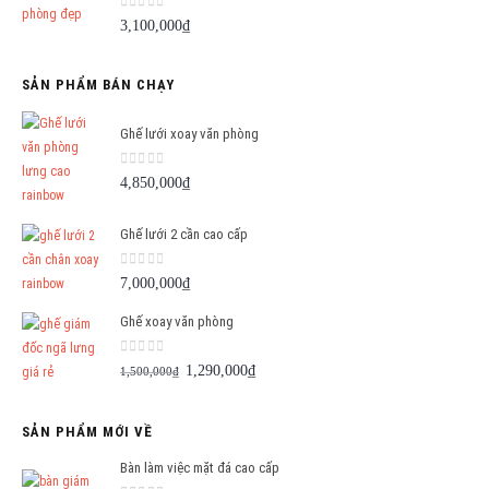
0
out of 5
3,100,000
₫
SẢN PHẨM BÁN CHẠY
Ghế lưới xoay văn phòng
0
out of 5
4,850,000
₫
Ghế lưới 2 cần cao cấp
0
out of 5
7,000,000
₫
Ghế xoay văn phòng
0
out of 5
Giá
Giá
1,290,000
₫
1,500,000
₫
gốc
hiện
là:
tại
SẢN PHẨM MỚI VỀ
1,500,000₫.
là:
1,290,000₫.
Bàn làm việc mặt đá cao cấp