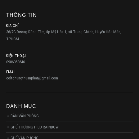
THÔNG TIN
ĐỊA CHỈ
36/7C Đường Đồng Tâm, ấp Mỹ Hòa 1, xã Trung Chánh, Huyện Hóc Môn,
TPHCM
ĐIỆN THOẠI
0906353646
EMAIL
coltdhungthuanphat@gmail.com
DANH MỤC
BÀN VĂN PHÒNG
GHẾ THƯƠNG HIỆU RAINBOW
GHẾ VĂN PHÒNG