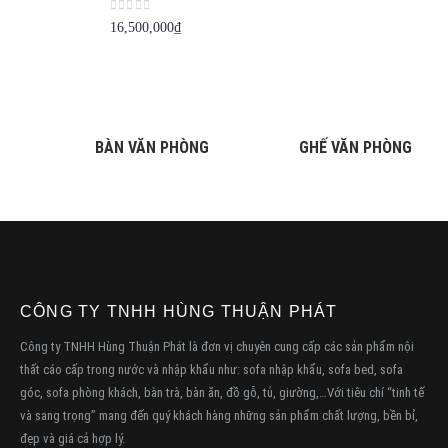
0
out of 5
16,500,000
₫
BÀN VĂN PHÒNG
GHẾ VĂN PHÒNG
CÔNG TY TNHH HÙNG THUẬN PHÁT
Công ty TNHH Hùng Thuận Phát là đơn vị chuyên cung cấp các sản phẩm nội
thất cáo cấp trong nước và nhập khẩu như: sofa nhập khẩu, sofa bed, sofa
góc, sofa phòng khách, bàn trà, bàn ăn, đồ gỗ, tủ, giường,…Với tiêu chí “tinh tế
và sang trọng” mang đến quý khách hàng những sản phẩm chất lượng, bền bỉ,
đẹp và giá cả hợp lý.