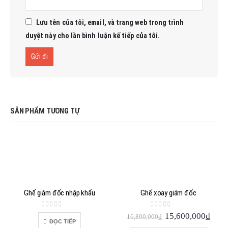
Lưu tên của tôi, email, và trang web trong trình
duyệt này cho lần bình luận kế tiếp của tôi.
SẢN PHẨM TƯƠNG TỰ
Ghế giám đốc nhập khẩu
Ghế xoay giám đốc
0
out of 5
0
out of 5
Giá
Giá
15,600,000
₫
16,800,000
₫
ĐỌC TIẾP
gốc
hiện