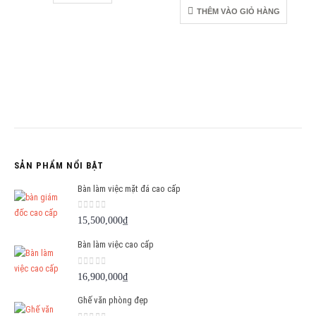
là:
tại
THÊM VÀO GIỎ HÀNG
16,800,000₫.
là:
15,6
SẢN PHẨM NỔI BẬT
Bàn làm việc mặt đá cao cấp
0
out of 5
15,500,000
₫
Bàn làm việc cao cấp
0
out of 5
16,900,000
₫
Ghế văn phòng đẹp