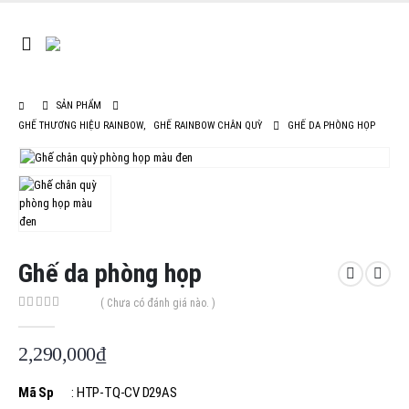
SẢN PHẨM
GHẾ THƯƠNG HIỆU RAINBOW
,
GHẾ RAINBOW CHÂN QUỲ
GHẾ DA PHÒNG HỌP
Ghế da phòng họp
( Chưa có đánh giá nào. )
0
out of 5
2,290,000
₫
Mã Sp
: HTP-TQ-CV D29AS