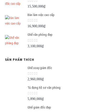
0
out of 5
15,500,000
₫
Bàn làm việc cao cấp
0
out of 5
16,900,000
₫
Ghế văn phòng đẹp
0
out of 5
3,100,000
₫
SẢN PHẨM THÍCH
Ghế xoay giám đốc
0
out of 5
2,960,000
₫
Tủ đựng hồ sơ văn phòng
0
out of 5
5,890,000
₫
Ghế giám đốc đẹp