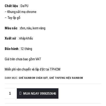
Chất liệu
: Da PU
– Khung sắt mạ chrome
– Tay ốp gỗ
Màu sắc
:đen, nâu, kem vàng
Xuất xứ
: nhập khẩu
Bảo hành
: 12 tháng
Giá trên chưa bao gồm VAT
Miển phí vận chuyển và lắp đặt tại TPHCM
DANH MỤC:
GHẾ RAINBOW CHÂN QUỲ
,
GHẾ THƯƠNG HIỆU RAINBOW
MUA NGAY 0906353646